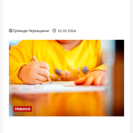
Справа «прокурора-педофіла»триває: чи
вдасться «перетравити» сором черкаській
юстиції?
Громада Черкащини
12.05.2026
Новини
Дитячі запитання до Бога: прості слова про
вічне