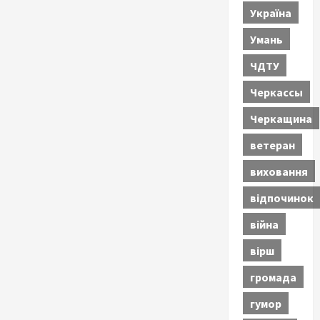
Україна
Умань
ЧДТУ
Черкассы
Черкащина
ветеран
виховання
відпочинок
війна
вірш
громада
гумор