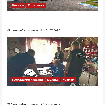
Новини
Спортивна
SOF Drift Team: перша мілітарі дрифт-
команда України
Громада Черкащини
01.07.2026
Громада Черкащини
Музика
Новини
Справа «Спів Братів»: що відомо з відкритих
джерел
Громада Черкащини
27.06.2026