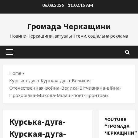
Skip
06.08.2026
11:02:16 AM
to
content
Громада Черкащини
Новини Черкащини, актуальні теми, соціальна реклама
Primary
Menu
Home
Курська-дуга-Курская-дуга-Великая-
Отечественная-война-Велика-Вітчизняна-війна-
Прохорівка-Микола-Мілаш-поет-фронтовік
Курська-дуга-
YOUTUBE
“ГРОМАДА
Курская-дуга-
ЧЕРКАЩИНИ”