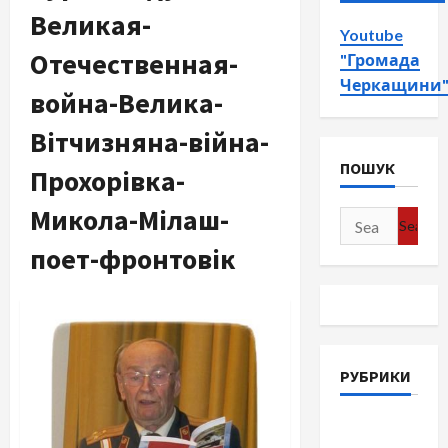
Великая-
Youtube
Отечественная-
"Громада
Черкащини
война-Велика-
Вітчизняна-війна-
ПОШУК
Прохорівка-
Микола-Мілаш-
Search
for:
поет-фронтовік
РУБРИКИ
Війна-