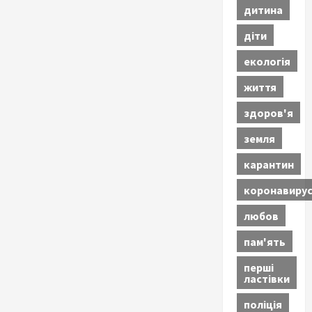
дитина
діти
екологія
життя
здоров'я
земля
карантин
коронавиру
любов
пам'ять
перші
ластівки
поліція