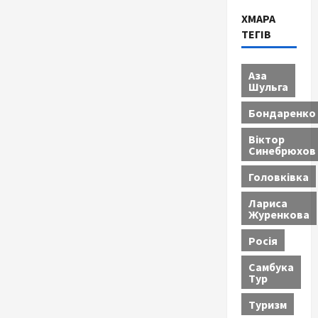
ХМАРА
ТЕГІВ
Аза
Шульга
Бондаренко
Віктор
Синебрюхов
Головківка
Лариса
Журенкова
Росія
Самбука
Тур
Туризм