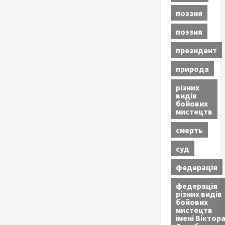
поэзия
поэзия
президент
природа
різних
видів
бойових
мистецтв
смерть
суд
федерація
федерація
різних видів
бойових
мистецтв
імені Віктор