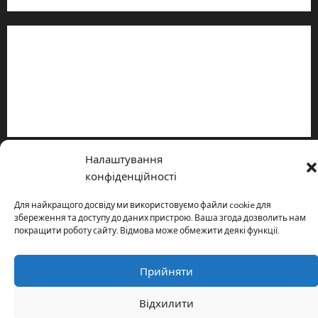
Інформація
Про видання
Принципи редакції
Політика конфіденційності
Налаштування
Copyright © All rights reserved.
|
MoreNews
by AF themes.
конфіденційності
Для найкращого досвіду ми використовуємо файли cookie для
збереження та доступу до даних пристрою. Ваша згода дозволить нам
покращити роботу сайту. Відмова може обмежити деякі функції.
Прийняти
Відхилити