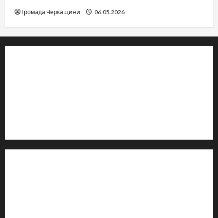
Громада Черкащини
06.05.2026
© 2019–2026 Громада Черкащини
Громадсько-політичне видання
Ідентифікатор медіа: R30-04933
Редакція розповідає про Черкаси та Черкащину:
новини, культуру, туризм, суспільне життя. Працюємо з
офіційними запитами та зверненнями громадян.
Контакти редакції:
Email: salut-vam@ukr.net
Телефон:
+38 (096) 239-21-09
— черговий журналіст
м. Черкаси, Україна