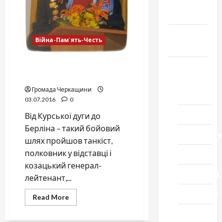
Пам`ять-
Честь
Громада
Війна-Пам`ять-Честь
Черкащини
«На війні такій великій було
Новини
місце і віршам…»
Домашній
Громада Черкащини
ресторан
03.07.2016
0
Кіно
Від Курської дуги до
Берліна – такий бойовий
Коронавіру
шлях пройшов танкіст,
полковник у відставці і
Музика
козацький генерал-
Спортивна
лейтенант,...
Технології
Read
Read More
more
about
Церква
«На