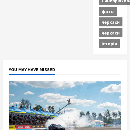
Синебрюхов
фото
черкаси
черкаси
історія
YOU MAY HAVE MISSED