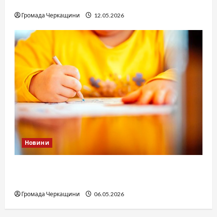
юстиції?
Громада Черкащини
12.05.2026
Новини
Дитячі запитання до Бога: прості слова про
вічне
Громада Черкащини
06.05.2026