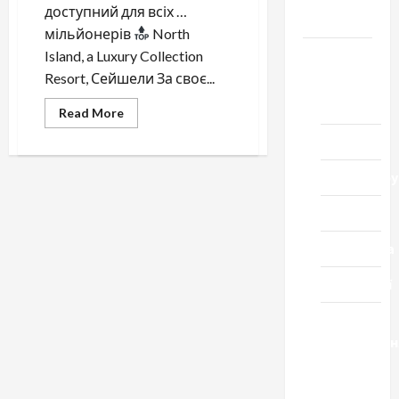
доступний для всіх …
Черкащини
мільйонерів
North
Новини
Island, a Luxury Collection
Resort, Сейшели За своє...
Домашній
ресторан
Read
Read More
more
about
Кіно
Luxury
відпочинок,
доступний
Коронавіру
для
всіх
…
Музика
Спортивна
Технології
Церква
"Уславленн
місто
Черкаси