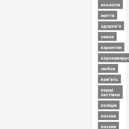
екологія
життя
здоров'я
земля
карантин
коронавиру
любов
пам'ять
перші
ластівки
поліція
поэзия
поэзия