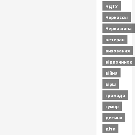
ЧДТУ
Черкассы
Черкащина
ветеран
виховання
відпочинок
війна
вірш
громада
гумор
дитина
діти