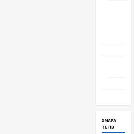
Школа
№ 17.
Випуск
1978
року
Освіта
Творчість
Поезія
Проза
Туризм
ХМАРА
ТЕГІВ