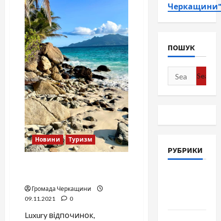
Черкащини
ПОШУК
Search
for:
Новини
Туризм
РУБРИКИ
Luxury відпочинок,
Війна-
доступний для всіх …
Пам`ять-
Громада Черкащини
09.11.2021
0
Честь
Luxury відпочинок,
Громада