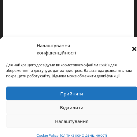
Про видання
Принципи редакції
Політика конфіденційності
Налаштування
Copyright © All rights reserved.
|
MoreNews
by AF themes.
конфіденційності
Для найкращого досвіду ми використовуємо файли cookie для
збереження та доступу до даних пристрою. Ваша згода дозволить нам
покращити роботу сайту. Відмова може обмежити деякі функції.
Прийняти
Відхилити
Налаштування
Cookie Policy
Політика конфіденційності