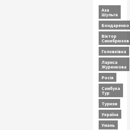
Аза
Шульга
Бондаренко
Віктор
Синебрюхов
Головківка
Лариса
Журенкова
Росія
Самбука
Тур
Туризм
Україна
Умань