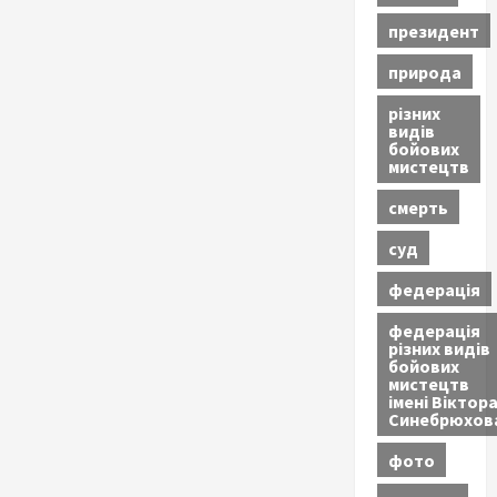
президент
природа
різних
видів
бойових
мистецтв
смерть
суд
федерація
федерація
різних видів
бойових
мистецтв
імені Віктор
Синебрюхов
фото