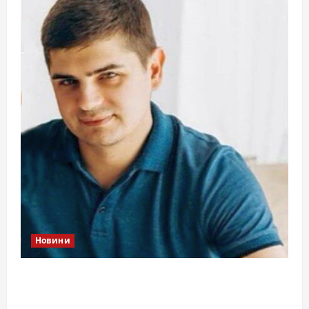
Новини
Справа «прокурора-педофіла»триває: чи
вдасться «перетравити» сором черкаській