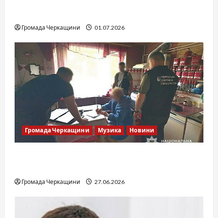
SOF Drift Team: перша мілітарі дрифт-
команда України
Громада Черкащини
01.07.2026
Громада Черкащини
Музика
Новини
Справа «Спів Братів»: що відомо з відкритих
джерел
Громада Черкащини
27.06.2026