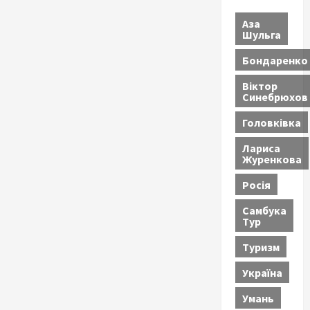
Аза
Шульга
Бондаренко
Віктор
Синебрюхов
Головківка
Лариса
Журенкова
Росія
Самбука
Тур
Туризм
Україна
Умань