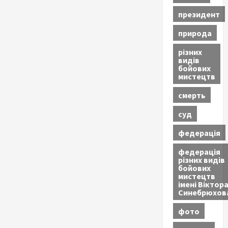
президент
природа
різних
видів
бойових
мистецтв
смерть
суд
федерація
федерація
різних видів
бойових
мистецтв
імені Віктор
Синебрюхов
фото