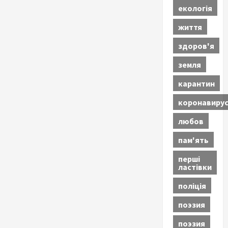
екологія
життя
здоров'я
земля
карантин
коронавиру
любов
пам'ять
перші
ластівки
поліція
поэзия
поэзия