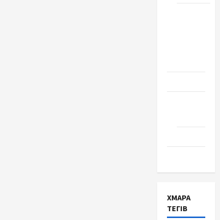
Школа
№ 17.
Випуск
1978
року
Освіта
Творчість
Поезія
Проза
Туризм
ХМАРА
ТЕГІВ