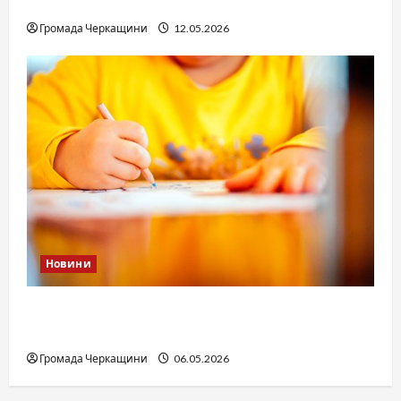
юстиції?
Громада Черкащини
12.05.2026
Новини
Дитячі запитання до Бога: прості слова про
вічне
Громада Черкащини
06.05.2026