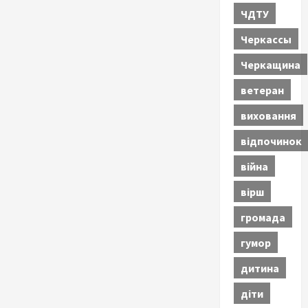
ЧДТУ
Черкассы
Черкащина
ветеран
виховання
відпочинок
війна
вірш
громада
гумор
дитина
діти