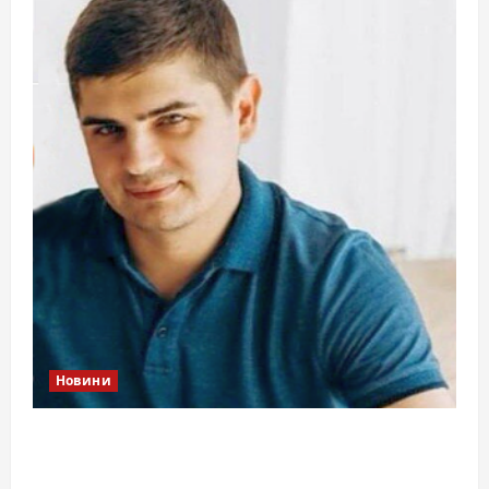
Новини
Справа «прокурора-педофіла»триває: чи
вдасться «перетравити» сором черкаській