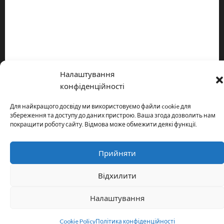
Про видання
Принципи редакції
Політика конфіденційності
Налаштування
Copyright © All rights reserved.
|
MoreNews
by AF themes.
конфіденційності
Для найкращого досвіду ми використовуємо файли cookie для
збереження та доступу до даних пристрою. Ваша згода дозволить нам
покращити роботу сайту. Відмова може обмежити деякі функції.
Прийняти
Відхилити
Налаштування
Cookie Policy
Політика конфіденційності