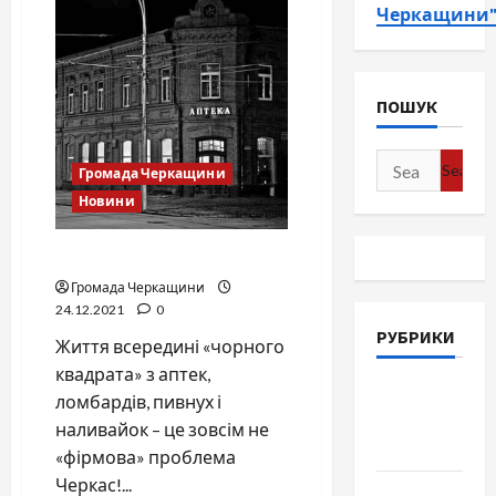
Черкащини
ПОШУК
Search
Громада Черкащини
for:
Новини
Ліхтар, ломбард, аптека …
Громада Черкащини
24.12.2021
0
РУБРИКИ
Життя всередині «чорного
квадрата» з аптек,
Війна-
ломбардів, пивнух і
Пам`ять-
наливайок – це зовсім не
Честь
«фірмова» проблема
Черкас!...
Громада