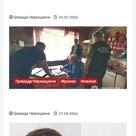
SOF Drift Team: перша мілітарі дрифт-
команда України
Громада Черкащини
01.07.2026
Громада Черкащини
Музика
Новини
Справа «Спів Братів»: що відомо з відкритих
джерел
Громада Черкащини
27.06.2026