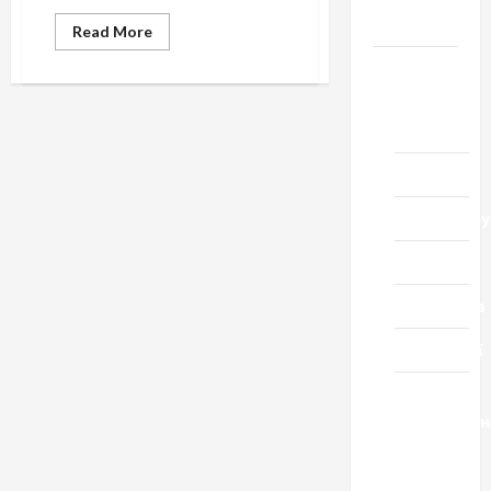
Черкащини
Read
Read More
more
about
Новини
Ліхтар,
ломбард,
Домашній
аптека
…
ресторан
Кіно
Коронавіру
Музика
Спортивна
Технології
Церква
"Уславленн
місто
Черкаси