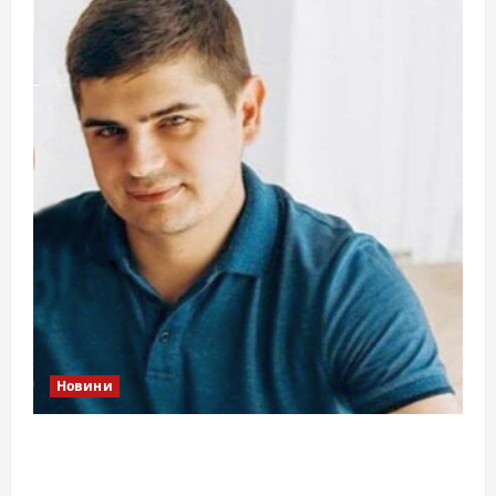
Новини
Справа «прокурора-педофіла»триває: чи
вдасться «перетравити» сором черкаській