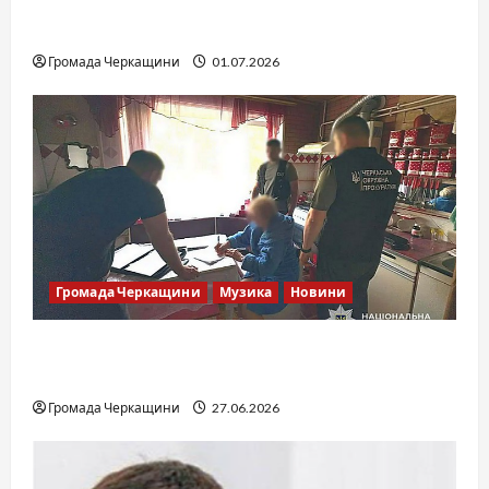
SOF Drift Team: перша мілітарі дрифт-
команда України
Громада Черкащини
01.07.2026
Громада Черкащини
Музика
Новини
Справа «Спів Братів»: що відомо з відкритих
джерел
Громада Черкащини
27.06.2026