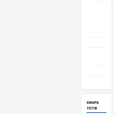
Школа
№ 17.
Випуск
1978
року
Освіта
Творчість
Поезія
Проза
Туризм
ХМАРА
ТЕГІВ