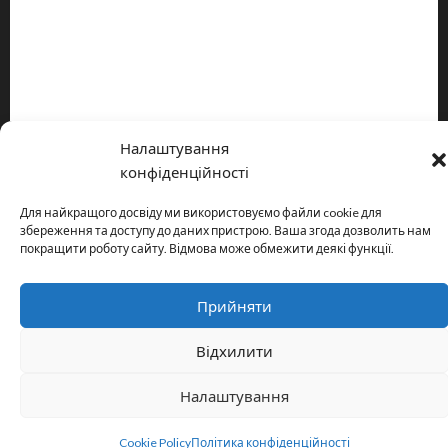
Про видання
Принципи редакції
Політика конфіденційності
Налаштування
Copyright © All rights reserved.
|
MoreNews
by AF themes.
конфіденційності
Для найкращого досвіду ми використовуємо файли cookie для
збереження та доступу до даних пристрою. Ваша згода дозволить нам
покращити роботу сайту. Відмова може обмежити деякі функції.
Прийняти
Відхилити
Налаштування
Cookie Policy
Політика конфіденційності