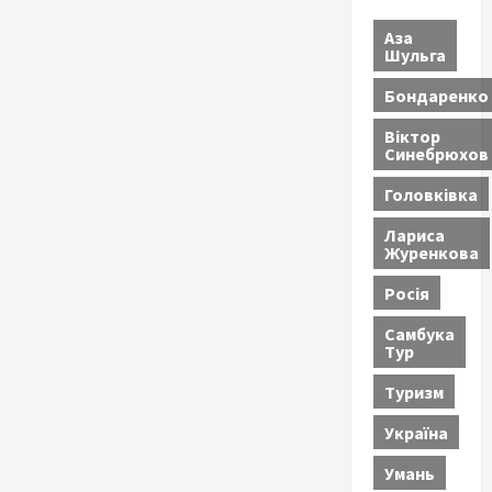
Аза
Шульга
Бондаренко
Віктор
Синебрюхов
Головківка
Лариса
Журенкова
Росія
Самбука
Тур
Туризм
Україна
Умань