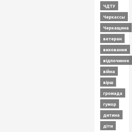
ЧДТУ
Черкассы
Черкащина
ветеран
виховання
відпочинок
війна
вірш
громада
гумор
дитина
діти