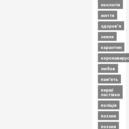
екологія
життя
здоров'я
земля
карантин
коронавиру
любов
пам'ять
перші
ластівки
поліція
поэзия
поэзия