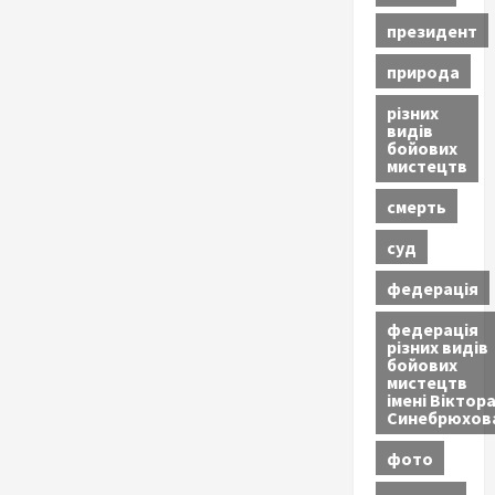
президент
природа
різних
видів
бойових
мистецтв
смерть
суд
федерація
федерація
різних видів
бойових
мистецтв
імені Віктор
Синебрюхов
фото