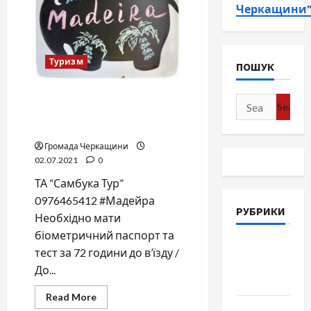
Черкащини
Туризм
ПОШУК
“Самбука Тур” – Мадейра,
Search
Греція, Албанія, Хорватія,
for:
Туреччина
Громада Черкащини
02.07.2021
0
ТА “Самбука Тур”
0976465412 #Мадейра
РУБРИКИ
Необхідно мати
біометричний паспорт та
Війна-
тест за 72 години до в’їзду /
Пам`ять-
До...
Честь
Read
Read More
more
Громада