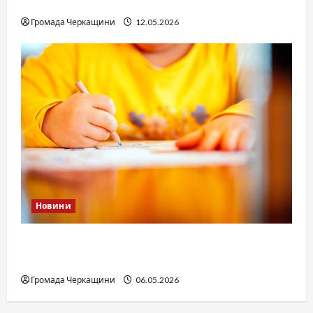
юстиції?
Громада Черкащини
12.05.2026
Новини
Дитячі запитання до Бога: прості слова про
вічне
Громада Черкащини
06.05.2026