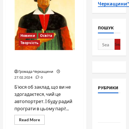
Черкащини
ПОШУК
Новини
Освіта
Search
Творчість
for:
Парі на обізнаність, яке
приємно програти…
Громада Черкащини
27.02.2024
0
Б’юся об заклад, що ви не
РУБРИКИ
здогадаєтеся, чий це
автопортрет. І буду радий
Війна-
програти в цьому парі!...
Пам`ять-
Честь
Read
Read More
more
about
Громада