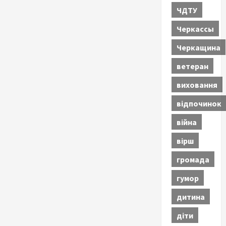
ЧДТУ
Черкассы
Черкащина
ветеран
виховання
відпочинок
війна
вірш
громада
гумор
дитина
діти