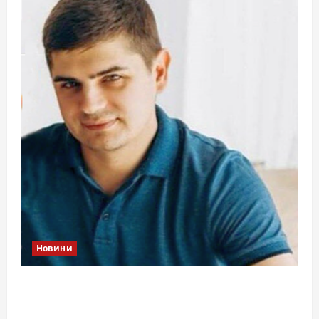
Новини
Справа «прокурора-педофіла»триває: чи
вдасться «перетравити» сором черкаській