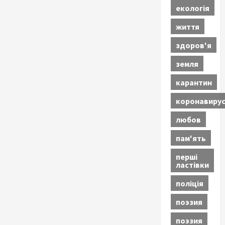
екологія
життя
здоров'я
земля
карантин
коронавиру
любов
пам'ять
перші
ластівки
поліція
поэзия
поэзия