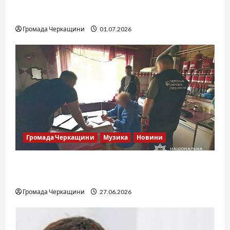
SOF Drift Team: перша мілітарі дрифт-
команда України
Громада Черкащини
01.07.2026
Громада Черкащини
Музика
Новини
Справа «Спів Братів»: що відомо з відкритих
джерел
Громада Черкащини
27.06.2026