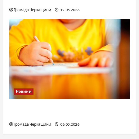
юстиції?
Громада Черкащини
12.05.2026
Новини
Дитячі запитання до Бога: прості слова про
вічне
Громада Черкащини
06.05.2026