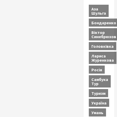
Аза
Шульга
Бондаренко
Віктор
Синебрюхов
Головківка
Лариса
Журенкова
Росія
Самбука
Тур
Туризм
Україна
Умань