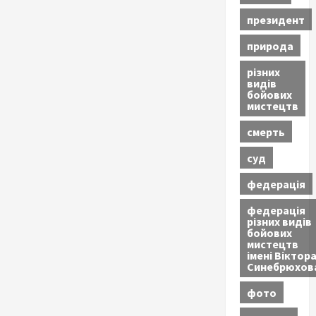
президент
природа
різних
видів
бойових
мистецтв
смерть
суд
федерація
федерація
різних видів
бойових
мистецтв
імені Віктор
Синебрюхов
фото