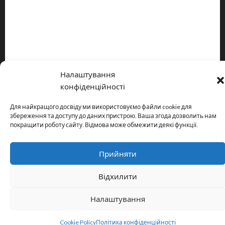
Про видання
Принципи редакції
Політика конфіденційності
Налаштування
Copyright © All rights reserved.
|
MoreNews
by AF themes.
конфіденційності
Для найкращого досвіду ми використовуємо файли cookie для
збереження та доступу до даних пристрою. Ваша згода дозволить нам
покращити роботу сайту. Відмова може обмежити деякі функції.
Прийняти
Відхилити
Налаштування
Cookie Policy
Політика конфіденційності