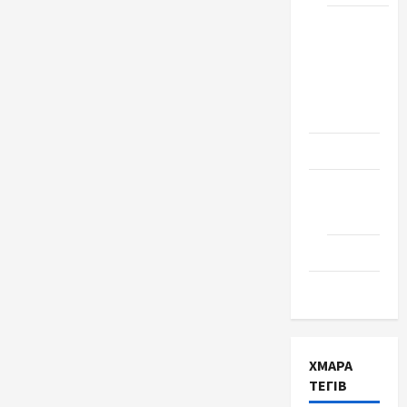
Школа
№ 17.
Випуск
1978
року
Освіта
Творчість
Поезія
Проза
Туризм
ХМАРА
ТЕГІВ