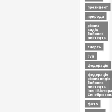
президент
природа
різних
видів
бойових
мистецтв
смерть
суд
федерація
федерація
різних видів
бойових
мистецтв
імені Віктор
Синебрюхов
фото