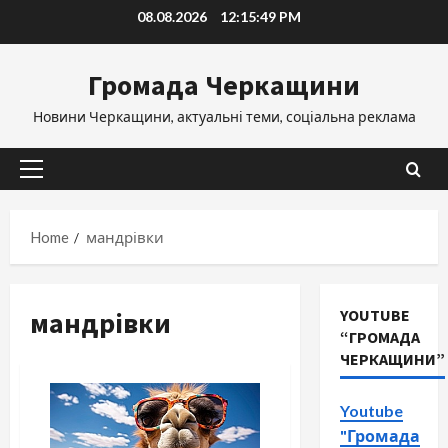
Skip
08.08.2026
12:15:50 PM
to
content
Громада Черкащини
Новини Черкащини, актуальні теми, соціальна реклама
Primary
Menu
Home
мандрівки
мандрівки
YOUTUBE
“ГРОМАДА
ЧЕРКАЩИНИ”
Youtube
"Громада