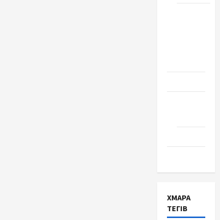
Школа
№ 17.
Випуск
1978
року
Освіта
Творчість
Поезія
Проза
Туризм
ХМАРА
ТЕГІВ