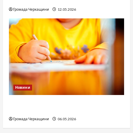
юстиції?
Громада Черкащини
12.05.2026
Новини
Дитячі запитання до Бога: прості слова про
вічне
Громада Черкащини
06.05.2026