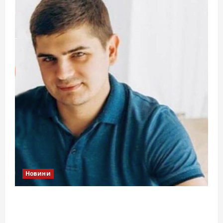
Новини
Справа «прокурора-педофіла»триває: чи
вдасться «перетравити» сором черкаській