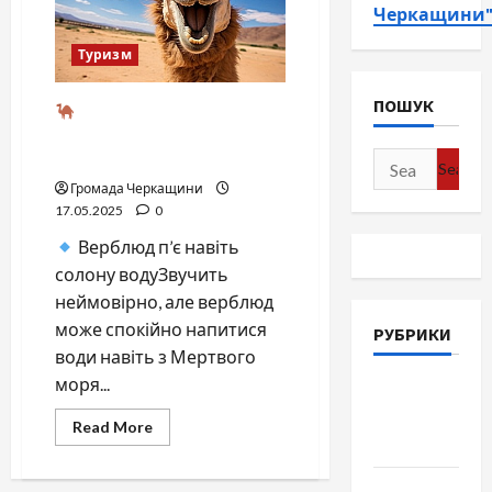
Черкащини
Туризм
ПОШУК
Верблюд — туристичний
диво-транспорт: що варто
знати про короля пустелі
Search
for:
Громада Черкащини
17.05.2025
0
Верблюд п’є навіть
солону водуЗвучить
неймовірно, але верблюд
може спокійно напитися
РУБРИКИ
води навіть з Мертвого
моря...
Війна-
Пам`ять-
Read
Read More
more
Честь
about
Громада
Верблюд