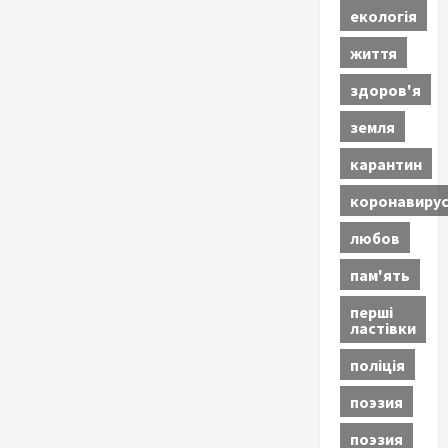
екологія
життя
здоров'я
земля
карантин
коронавиру
любов
пам'ять
перші
ластівки
поліція
поэзия
поэзия