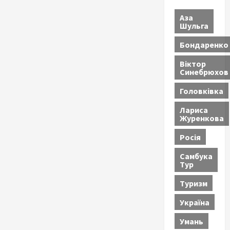
Аза
Шульга
Бондаренко
Віктор
Синебрюхов
Головківка
Лариса
Журенкова
Росія
Самбука
Тур
Туризм
Україна
Умань