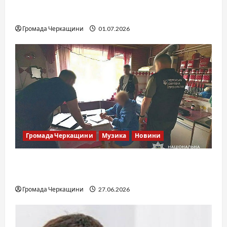
SOF Drift Team: перша мілітарі дрифт-
команда України
Громада Черкащини
01.07.2026
Громада Черкащини
Музика
Новини
Справа «Спів Братів»: що відомо з відкритих
джерел
Громада Черкащини
27.06.2026