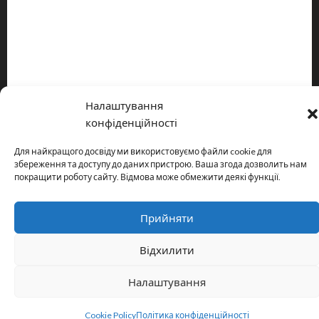
Про видання
Принципи редакції
Політика конфіденційності
Налаштування
Copyright © All rights reserved.
|
MoreNews
by AF themes.
конфіденційності
Для найкращого досвіду ми використовуємо файли cookie для
збереження та доступу до даних пристрою. Ваша згода дозволить нам
покращити роботу сайту. Відмова може обмежити деякі функції.
Прийняти
Відхилити
Налаштування
Cookie Policy
Політика конфіденційності