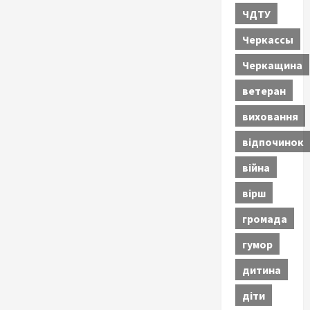
ЧДТУ
Черкассы
Черкащина
ветеран
виховання
відпочинок
війна
вірш
громада
гумор
дитина
діти