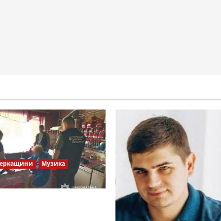
Черкащини
Музика
ів Братів»: що відомо з
х джерел