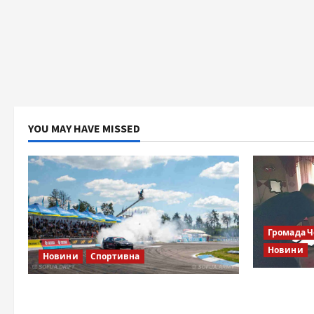
YOU MAY HAVE MISSED
Громада 
Новини
Новини
Спортивна
Справа «Сп
SOF Drift Team: перша мілітарі
відкрити
дрифт-команда України