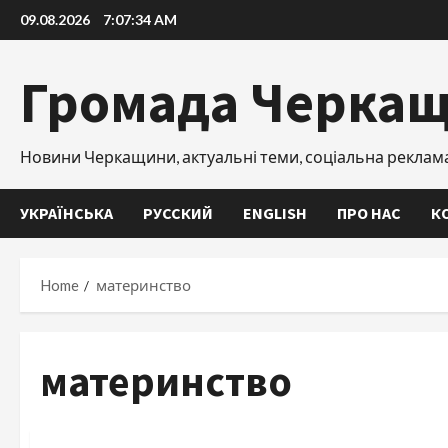
Skip
09.08.2026
7:07:35 AM
to
content
Громада Черка
Новини Черкащини, актуальні теми, соціальна реклам
УКРАЇНСЬКА
РУССКИЙ
ENGLISH
ПРО НАС
К
Home
материнство
материнство