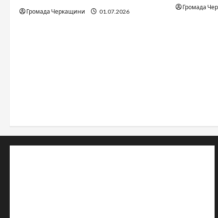
Громада Че
Громада Черкащини
01.07.2026
© 2019–2026 Громада Черкащини
Громадсько-політичне видання
Ідентифікатор медіа: R30-04933
Редакція розповідає про Черкаси та Черкащину:
новини, культуру, туризм, суспільне життя. Працюємо з