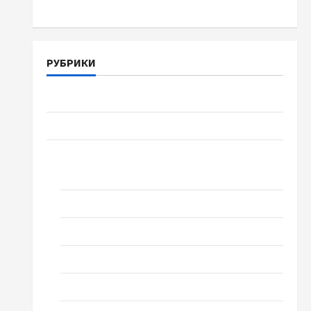
РУБРИКИ
Війна-Пам`ять-Честь
Громада Черкащини
Новини
Домашній ресторан
Кіно
Коронавірус
Музика
Спортивна