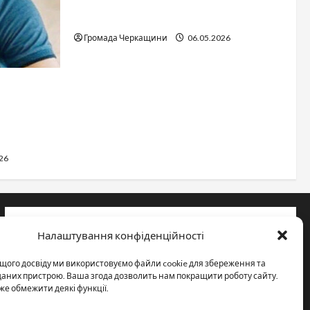
Дитячі запитання до Бога: прості
слова про вічне
Громада Черкащини
06.05.2026
сться
каській
26
Інформація
Налаштування конфіденційності
Про видання
щого досвіду ми використовуємо файли cookie для збереження та
Принципи редакції
 даних пристрою. Ваша згода дозволить нам покращити роботу сайту.
же обмежити деякі функції.
Політика конфіденційності