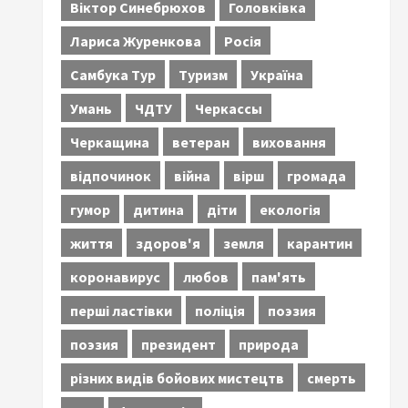
Віктор Синебрюхов
Головківка
Лариса Журенкова
Росія
Самбука Тур
Туризм
Україна
Умань
ЧДТУ
Черкассы
Черкащина
ветеран
виховання
відпочинок
війна
вірш
громада
гумор
дитина
діти
екологія
життя
здоров'я
земля
карантин
коронавирус
любов
пам'ять
перші ластівки
поліція
поэзия
поэзия
президент
природа
різних видів бойових мистецтв
смерть