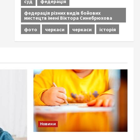
суд
федерація
федерація різних видів бойових
мистецтв імені Віктора Синебрюхова
фото
черкаси
черкаси
історія
Новини