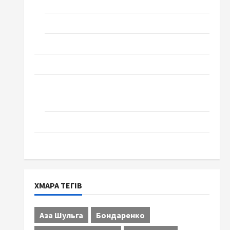
Технології
Церква "Уславлення". місто Черкаси
Школа № 17. Випуск 1978 року
Освіта
Творчість
Поезія
Проза
Туризм
ХМАРА ТЕГІВ
Аза Шульга
Бондаренко