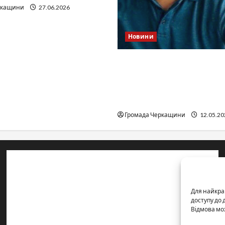
ркащини
27.06.2026
Новини
Справа «прокурора-
педофіла»триває: чи вда
«перетравити» сором чер
юстиції?
Громада Черкащини
12.05.20
Контакти редакції:
Email: salut-vam@ukr.net
Для найкра
Телефон:
+38 (096) 239-21-09
— черговий журналіст
доступу до
Відмова мо
м. Черкаси, Україна