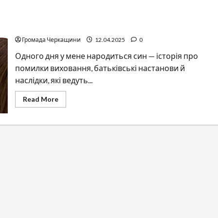
Одного дня у мене народиться син.. Помилки
виховання, батьки, психотерапія
Громада Черкащини
12.04.2025
0
Одного дня у мене народиться син — історія про
помилки виховання, батьківські настанови й
наслідки, які ведуть...
Read
Read More
more
about
Одного
дня
у
мене
народиться
син..
Помилки
виховання,
батьки,
психотерапія