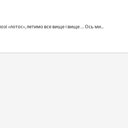
озі «лотос», летимо все вище і вище … Ось ми...