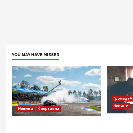
YOU MAY HAVE MISSED
Громада 
Новини
Новини
Спортивна
Справа «Сп
SOF Drift Team: перша мілітарі
відкрити
дрифт-команда України