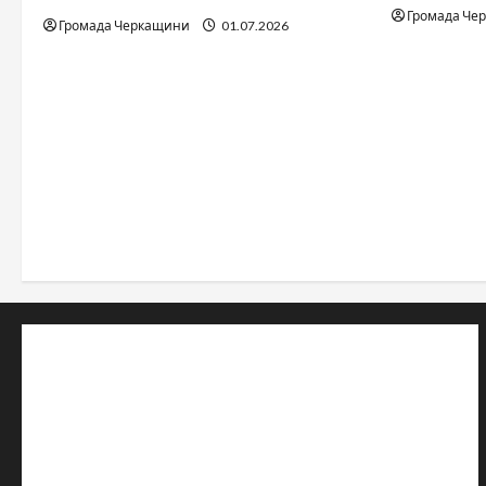
Громада Че
Громада Черкащини
01.07.2026
© 2019–2026 Громада Черкащини
Громадсько-політичне видання
Ідентифікатор медіа: R30-04933
Редакція розповідає про Черкаси та Черкащину:
новини, культуру, туризм, суспільне життя. Працюємо з