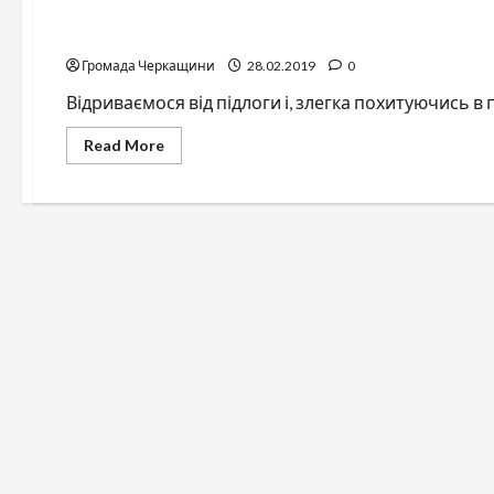
Космічна подорож
Громада Черкащини
28.02.2019
0
Відриваємося від підлоги і, злегка похитуючись в п
Read
Read More
more
about
Космічна
подорож