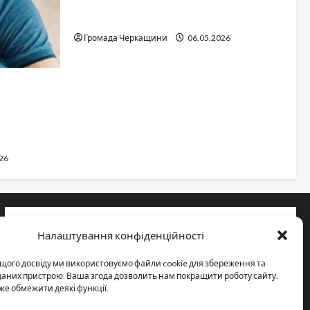
Дитячі запитання до Бога: прості
слова про вічне
Громада Черкащини
06.05.2026
сться
каській
26
Інформація
Налаштування конфіденційності
Про видання
щого досвіду ми використовуємо файли cookie для збереження та
Принципи редакції
 даних пристрою. Ваша згода дозволить нам покращити роботу сайту.
же обмежити деякі функції.
Політика конфіденційності