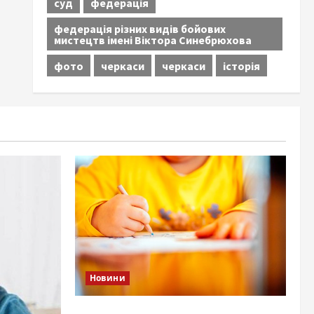
суд
федерація
федерація різних видів бойових
мистецтв імені Віктора Синебрюхова
фото
черкаси
черкаси
історія
Новини