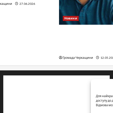
ркащини
27.06.2026
Новини
Справа «прокурора-
педофіла»триває: чи вда
«перетравити» сором чер
юстиції?
Громада Черкащини
12.05.20
Контакти редакції:
Email: salut-vam@ukr.net
Для найкра
Телефон:
+38 (096) 239-21-09
— черговий журналіст
доступу до
Відмова мо
м. Черкаси, Україна