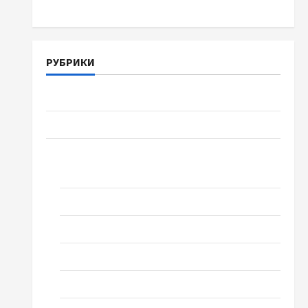
РУБРИКИ
Війна-Пам`ять-Честь
Громада Черкащини
Новини
Домашній ресторан
Кіно
Коронавірус
Музика
Спортивна