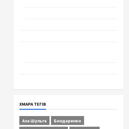
Технології
Церква "Уславлення". місто Черкаси
Школа № 17. Випуск 1978 року
Освіта
Творчість
Поезія
Проза
Туризм
ХМАРА ТЕГІВ
Аза Шульга
Бондаренко