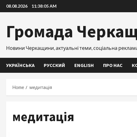
Skip
08.08.2026
11:38:06 AM
to
content
Громада Черка
Новини Черкащини, актуальні теми, соціальна реклам
УКРАЇНСЬКА
РУССКИЙ
ENGLISH
ПРО НАС
К
Home
медитація
медитація
Освіта
Спортивна