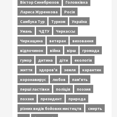
Віктор Синебрюхов
Головківка
Лариса Журенкова
Росія
Самбука Тур
Туризм
Україна
Умань
ЧДТУ
Черкассы
Черкащина
ветеран
виховання
відпочинок
війна
вірш
громада
гумор
дитина
діти
екологія
життя
здоров'я
земля
карантин
коронавирус
любов
пам'ять
перші ластівки
поліція
поэзия
поэзия
президент
природа
різних видів бойових мистецтв
смерть