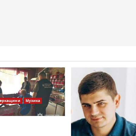
Черкащини
Музика
ів Братів»: що відомо з
х джерел