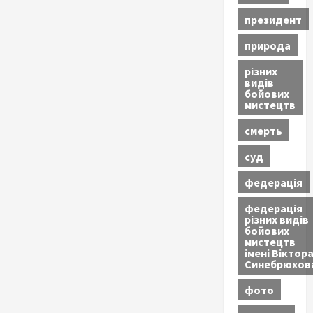
президент
природа
різних
видів
бойових
мистецтв
смерть
суд
федерація
федерація
різних видів
бойових
мистецтв
імені Віктор
Синебрюхов
фото