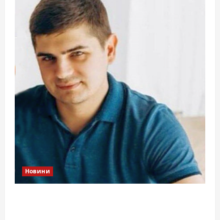
Новини
Справа «прокурора-педофіла»триває: чи
вдасться «перетравити» сором черкаській