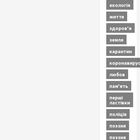
екологія
життя
здоров'я
земля
карантин
коронавиру
любов
пам'ять
перші
ластівки
поліція
поэзия
поэзия