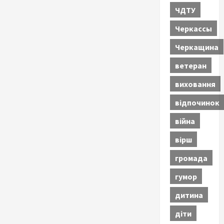
ЧДТУ
Черкассы
Черкащина
ветеран
виховання
відпочинок
війна
вірш
громада
гумор
дитина
діти