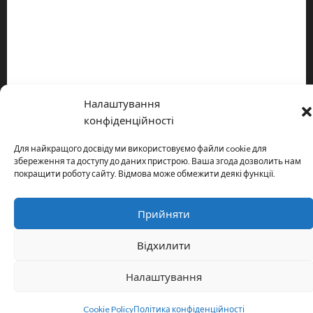
Про видання
Принципи редакції
Політика конфіденційності
Налаштування
Copyright © All rights reserved.
|
MoreNews
by AF themes.
конфіденційності
Для найкращого досвіду ми використовуємо файли cookie для
збереження та доступу до даних пристрою. Ваша згода дозволить нам
покращити роботу сайту. Відмова може обмежити деякі функції.
Прийняти
Відхилити
Налаштування
Cookie Policy
Політика конфіденційності