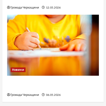
юстиції?
Громада Черкащини
12.05.2026
Новини
Дитячі запитання до Бога: прості слова про
вічне
Громада Черкащини
06.05.2026