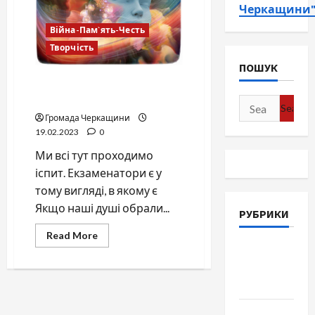
Черкащини
Війна-Пам`ять-Честь
Творчість
ПОШУК
Перед нами ставлять
дзеркало
Search
Громада Черкащини
for:
19.02.2023
0
Ми всі тут проходимо
іспит. Екзаменатори є у
тому вигляді, в якому є
Якщо наші душі обрали...
РУБРИКИ
Read
Read More
more
Війна-
about
Перед
Пам`ять-
нами
Честь
ставлять
дзеркало
Громада