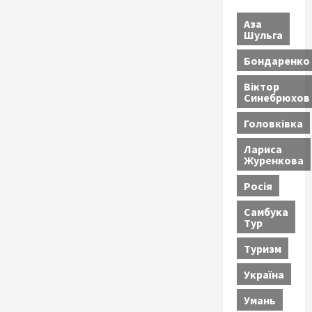
Аза
Шульга
Бондаренко
Віктор
Синебрюхов
Головківка
Лариса
Журенкова
Росія
Самбука
Тур
Туризм
Україна
Умань