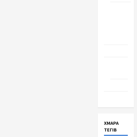
Школа
№ 17.
Випуск
1978
року
Освіта
Творчість
Поезія
Проза
Туризм
ХМАРА
ТЕГІВ