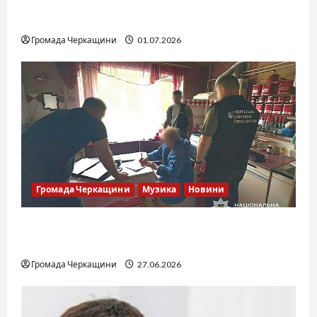
SOF Drift Team: перша мілітарі дрифт-
команда України
Громада Черкащини
01.07.2026
Громада Черкащини
Музика
Новини
Справа «Спів Братів»: що відомо з відкритих
джерел
Громада Черкащини
27.06.2026