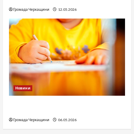
юстиції?
Громада Черкащини
12.05.2026
Новини
Дитячі запитання до Бога: прості слова про
вічне
Громада Черкащини
06.05.2026