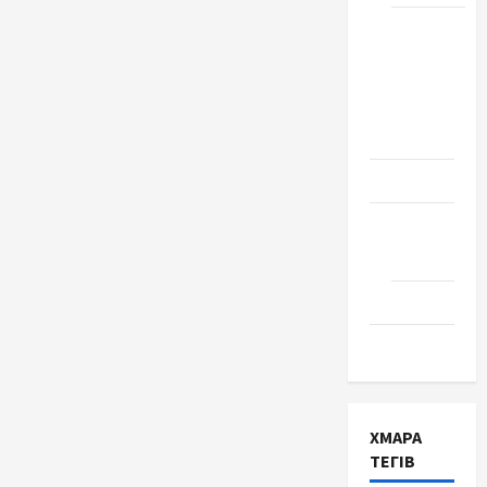
Школа
№ 17.
Випуск
1978
року
Освіта
Творчість
Поезія
Проза
Туризм
ХМАРА
ТЕГІВ