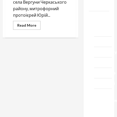
села Вергуни Черкаського
Черкащини
району, митрофорний
протоієрей Юрій...
Новини
Домашній
Read
Read More
more
ресторан
about
Пам’яті
митрофорного
Кіно
протоієрея
Юрія
Ніколаєва
Коронавіру
Музика
Спортивна
Технології
Церква
"Уславленн
місто
Черкаси