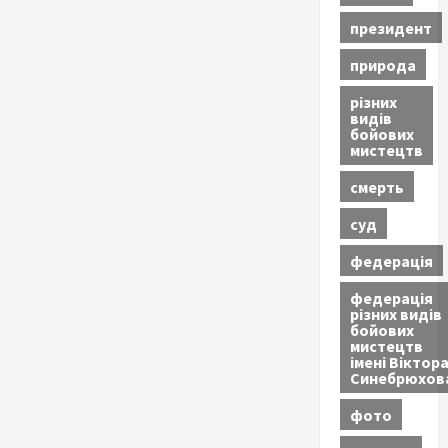
президент
природа
різних
видів
бойових
мистецтв
смерть
суд
федерація
федерація
різних видів
бойових
мистецтв
імені Віктор
Синебрюхов
фото