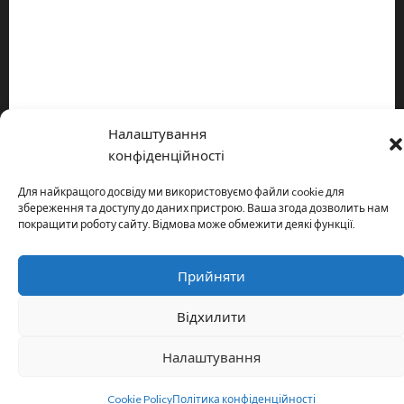
Про видання
Принципи редакції
Політика конфіденційності
Налаштування
Copyright © All rights reserved.
|
MoreNews
by AF themes.
конфіденційності
Для найкращого досвіду ми використовуємо файли cookie для
збереження та доступу до даних пристрою. Ваша згода дозволить нам
покращити роботу сайту. Відмова може обмежити деякі функції.
Прийняти
Відхилити
Налаштування
Cookie Policy
Політика конфіденційності