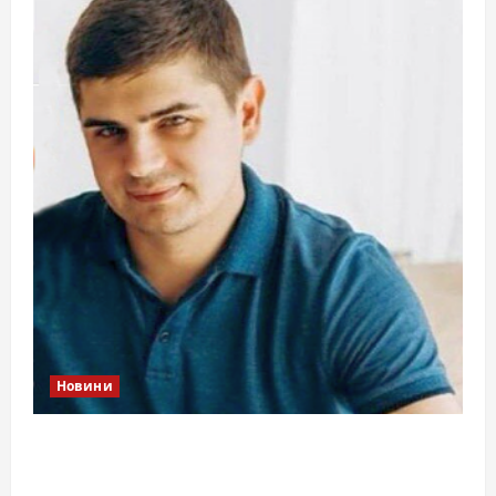
Новини
Справа «прокурора-педофіла»триває: чи
вдасться «перетравити» сором черкаській