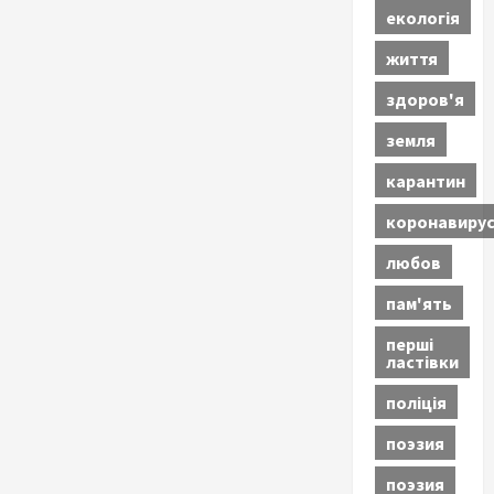
екологія
життя
здоров'я
земля
карантин
коронавиру
любов
пам'ять
перші
ластівки
поліція
поэзия
поэзия