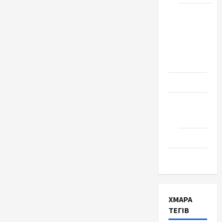
Школа
№ 17.
Випуск
1978
року
Освіта
Творчість
Поезія
Проза
Туризм
ХМАРА
ТЕГІВ