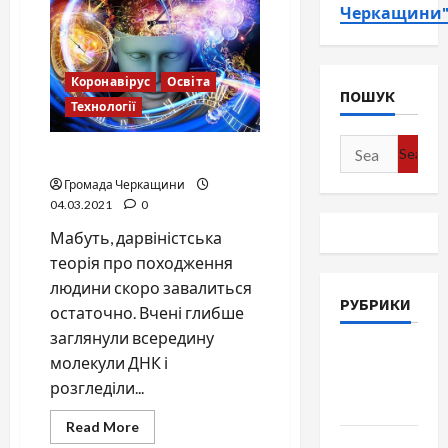
Черкащини
Коронавірус
Освіта
ПОШУК
Технології
Search
Рівень Бога вже не казка
for:
Громада Черкащини
04.03.2021
0
Мабуть, дарвіністська
теорія про походження
людини скоро завалиться
РУБРИКИ
остаточно. Вчені глибше
заглянули всередину
Війна-
молекули ДНК і
Пам`ять-
розгледіли...
Честь
Read
Read More
more
Громада