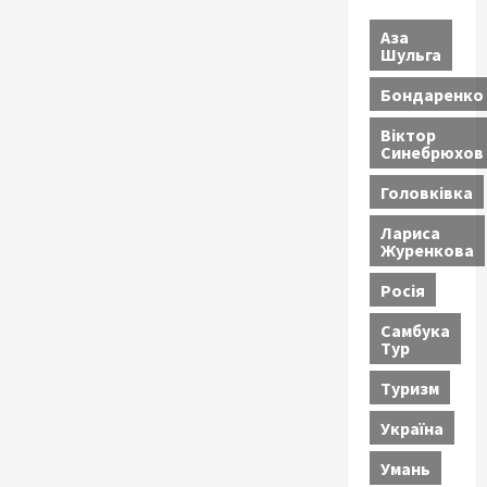
Аза
Шульга
Бондаренко
Віктор
Синебрюхов
Головківка
Лариса
Журенкова
Росія
Самбука
Тур
Туризм
Україна
Умань