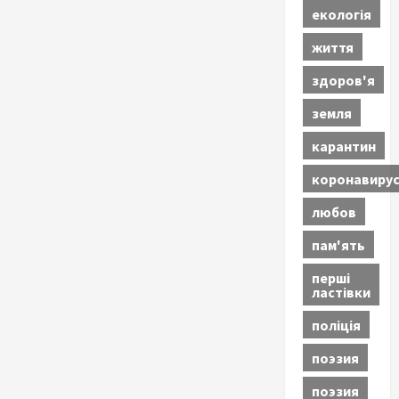
екологія
життя
здоров'я
земля
карантин
коронавиру
любов
пам'ять
перші
ластівки
поліція
поэзия
поэзия