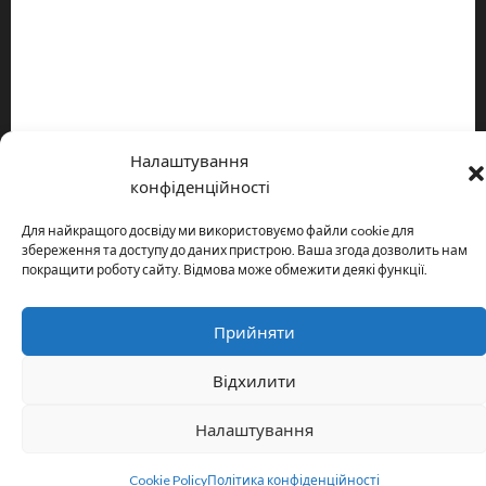
Про видання
Принципи редакції
Політика конфіденційності
Налаштування
Copyright © All rights reserved.
|
MoreNews
by AF themes.
конфіденційності
Для найкращого досвіду ми використовуємо файли cookie для
збереження та доступу до даних пристрою. Ваша згода дозволить нам
покращити роботу сайту. Відмова може обмежити деякі функції.
Прийняти
Відхилити
Налаштування
Cookie Policy
Політика конфіденційності