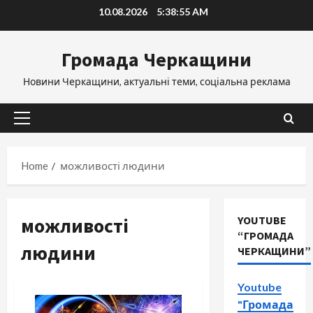
Skip
10.08.2026
5:38:56 AM
to
content
Громада Черкащини
Новини Черкащини, актуальні теми, соціальна реклама
Primary
Menu
Home
можливості людини
можливості
YOUTUBE
“ГРОМАДА
людини
ЧЕРКАЩИНИ”
Youtube
"Громада