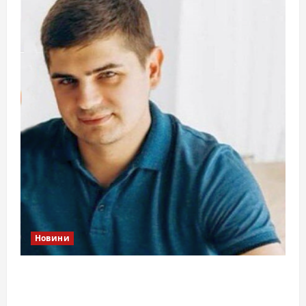
Новини
Справа «прокурора-педофіла»триває: чи
вдасться «перетравити» сором черкаській