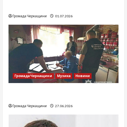
SOF Drift Team: перша мілітарі дрифт-
команда України
Громада Черкащини
01.07.2026
Громада Черкащини
Музика
Новини
Справа «Спів Братів»: що відомо з відкритих
джерел
Громада Черкащини
27.06.2026