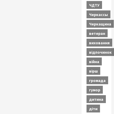
ЧДТУ
Черкассы
Черкащина
ветеран
виховання
відпочинок
війна
вірш
громада
гумор
дитина
діти