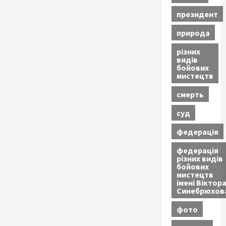
президент
природа
різних
видів
бойових
мистецтв
смерть
суд
федерація
федерація
різних видів
бойових
мистецтв
імені Віктор
Синебрюхов
фото