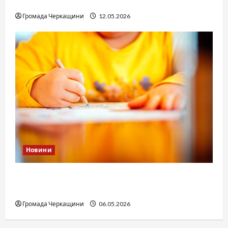
юстиції?
Громада Черкащини
12.05.2026
Новини
Дитячі запитання до Бога: прості слова про
вічне
Громада Черкащини
06.05.2026