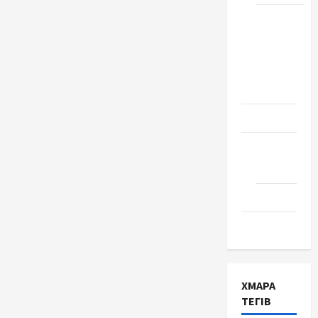
Школа
№ 17.
Випуск
1978
року
Освіта
Творчість
Поезія
Проза
Туризм
ХМАРА
ТЕГІВ