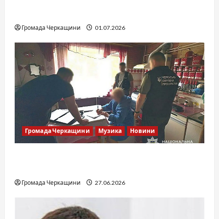
SOF Drift Team: перша мілітарі дрифт-
команда України
Громада Черкащини
01.07.2026
Громада Черкащини
Музика
Новини
Справа «Спів Братів»: що відомо з відкритих
джерел
Громада Черкащини
27.06.2026