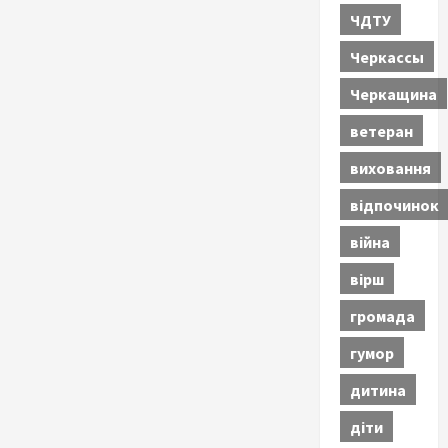
ЧДТУ
Черкассы
Черкащина
ветеран
виховання
відпочинок
війна
вірш
громада
гумор
дитина
діти