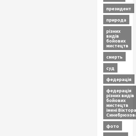
президент
природа
різних
видів
бойових
мистецтв
смерть
суд
федерація
федерація
різних видів
бойових
мистецтв
імені Віктор
Синебрюхов
фото