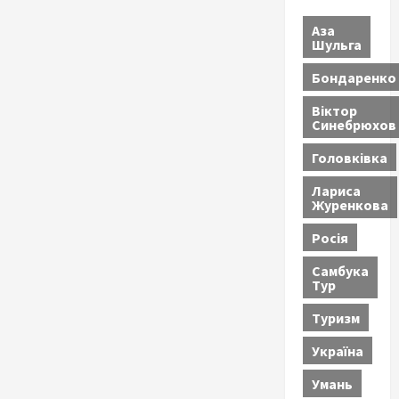
Аза
Шульга
Бондаренко
Віктор
Синебрюхов
Головківка
Лариса
Журенкова
Росія
Самбука
Тур
Туризм
Україна
Умань