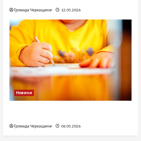
юстиції?
Громада Черкащини
12.05.2026
Новини
Дитячі запитання до Бога: прості слова про
вічне
Громада Черкащини
06.05.2026