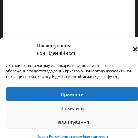
Про видання
Принципи редакції
Політика конфіденційності
Налаштування
Copyright © All rights reserved.
|
MoreNews
by AF themes.
конфіденційності
Для найкращого досвіду ми використовуємо файли cookie для
збереження та доступу до даних пристрою. Ваша згода дозволить нам
покращити роботу сайту. Відмова може обмежити деякі функції.
Прийняти
Відхилити
Налаштування
Cookie Policy
Політика конфіденційності