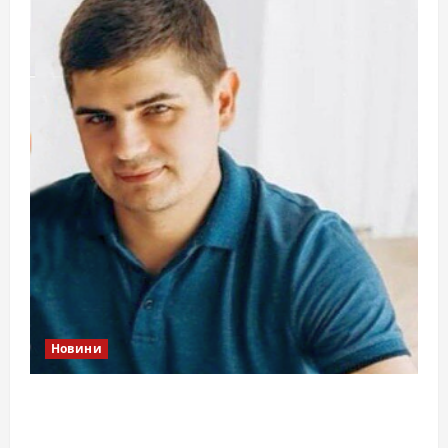
Новини
Справа «прокурора-педофіла»триває: чи
вдасться «перетравити» сором черкаській