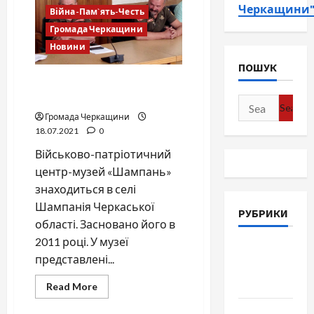
Черкащини
Війна-Пам`ять-Честь
Громада Черкащини
Новини
ПОШУК
Виступ Олега Бойко на
Громадській раді в ОДА
Search
Громада Черкащини
for:
18.07.2021
0
Військово-патріотичний
центр-музей «Шампань»
знаходиться в селі
Шампанія Черкаської
РУБРИКИ
області. Засновано його в
2011 році. У музеї
Війна-
представлені...
Пам`ять-
Честь
Read
Read More
more
about
Громада