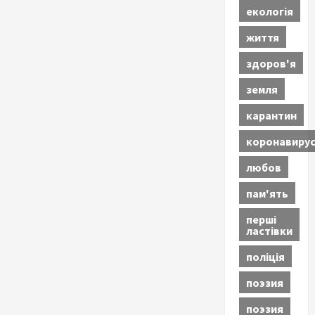
екологія
життя
здоров'я
земля
карантин
коронавиру
любов
пам'ять
перші
ластівки
поліція
поэзия
поэзия