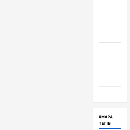
Школа
№ 17.
Випуск
1978
року
Освіта
Творчість
Поезія
Проза
Туризм
ХМАРА
ТЕГІВ