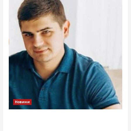
Новини
Справа «прокурора-педофіла»триває: чи
вдасться «перетравити» сором черкаській