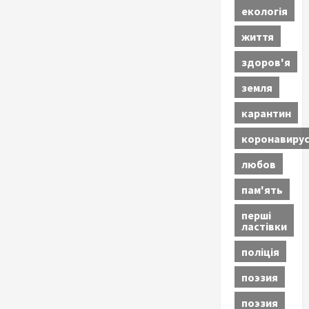
екологія
життя
здоров'я
земля
карантин
коронавиру
любов
пам'ять
перші
ластівки
поліція
поэзия
поэзия