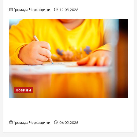
юстиції?
Громада Черкащини
12.05.2026
Новини
Дитячі запитання до Бога: прості слова про
вічне
Громада Черкащини
06.05.2026