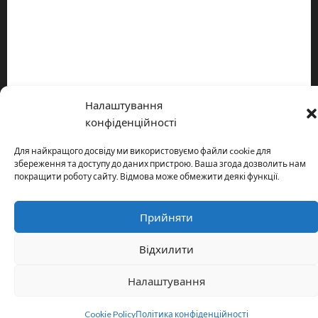
Про видання
Принципи редакції
Політика конфіденційності
Налаштування
Copyright © All rights reserved.
|
MoreNews
by AF themes.
конфіденційності
Для найкращого досвіду ми використовуємо файли cookie для
збереження та доступу до даних пристрою. Ваша згода дозволить нам
покращити роботу сайту. Відмова може обмежити деякі функції.
Прийняти
Відхилити
Налаштування
Cookie Policy
Політика конфіденційності