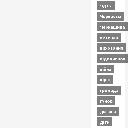
ЧДТУ
Черкассы
Черкащина
ветеран
виховання
відпочинок
війна
вірш
громада
гумор
дитина
діти