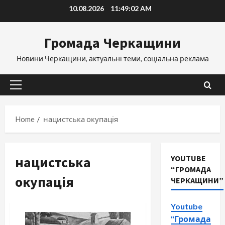
Skip
10.08.2026
11:49:03 AM
to
content
Громада Черкащини
Новини Черкащини, актуальні теми, соціальна реклама
Primary
Menu
Home
нацистська окупація
нацистська
YOUTUBE
“ГРОМАДА
окупація
ЧЕРКАЩИНИ”
Youtube
"Громада