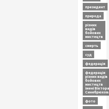
президент
природа
різних
видів
бойових
мистецтв
смерть
суд
федерація
федерація
різних видів
бойових
мистецтв
імені Віктор
Синебрюхов
фото