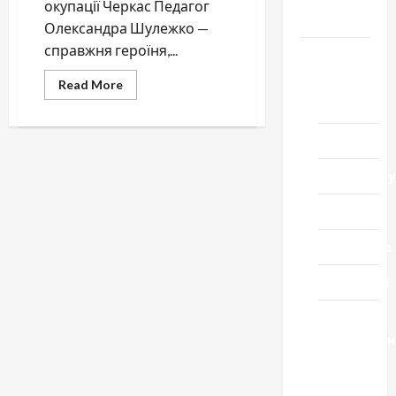
окупації Черкас Педагог
Черкащини
Олександра Шулежко —
справжня героїня,...
Новини
Домашній
Read
Read More
more
ресторан
about
Черкащанка
Олександра
Кіно
Шулежко:
історія
праведниці
Коронавіру
народів
світу
Музика
Спортивна
Технології
Церква
"Уславленн
місто
Черкаси