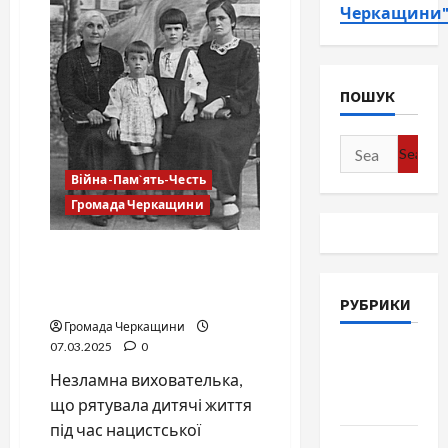
Черкащини
ПОШУК
Search
for:
Війна-Пам`ять-Честь
Громада Черкащини
Черкащанка Олександра
Шулежко: історія
праведниці народів світу
РУБРИКИ
Громада Черкащини
07.03.2025
0
Війна-
Незламна вихователька,
Пам`ять-
що рятувала дитячі життя
Честь
під час нацистської
Громада