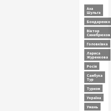
Аза
Шульга
Бондаренко
Віктор
Синебрюхов
Головківка
Лариса
Журенкова
Росія
Самбука
Тур
Туризм
Україна
Умань