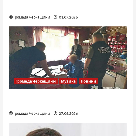
SOF Drift Team: перша мілітарі дрифт-
команда України
Громада Черкащини
01.07.2026
Громада Черкащини
Музика
Новини
Справа «Спів Братів»: що відомо з відкритих
джерел
Громада Черкащини
27.06.2026