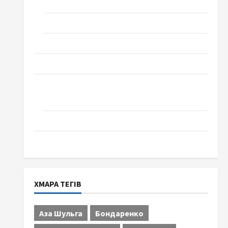
Технології
Церква "Уславлення". місто Черкаси
Школа № 17. Випуск 1978 року
Освіта
Творчість
Поезія
Проза
Туризм
ХМАРА ТЕГІВ
Аза Шульга
Бондаренко