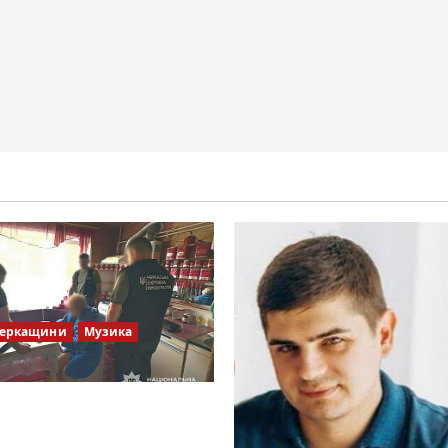
Черкащини
Музика
ів Братів»: що відомо з
х джерел