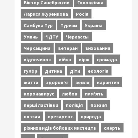
Віктор Синебрюхов
Головківка
Лариса Журенкова
Росія
Самбука Тур
Туризм
Україна
Умань
ЧДТУ
Черкассы
Черкащина
ветеран
виховання
відпочинок
війна
вірш
громада
гумор
дитина
діти
екологія
життя
здоров'я
земля
карантин
коронавирус
любов
пам'ять
перші ластівки
поліція
поэзия
поэзия
президент
природа
різних видів бойових мистецтв
смерть