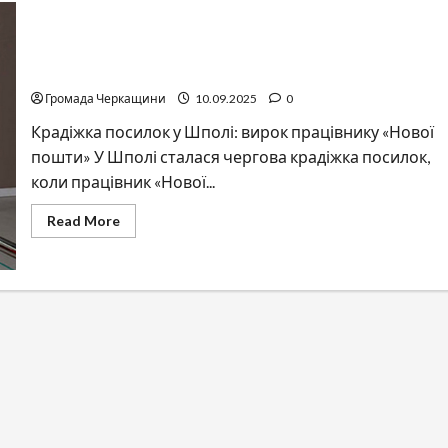
У Шполі працівник «Нової пошти» крав посилки
клієнтів
Громада Черкащини
10.09.2025
0
Крадіжка посилок у Шполі: вирок працівнику «Нової
пошти» У Шполі сталася чергова крадіжка посилок,
коли працівник «Нової...
Read
Read More
more
about
У
Шполі
працівник
«Нової
пошти»
крав
посилки
клієнтів