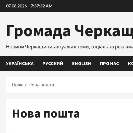
Skip
07.08.2026
7:37:32 AM
to
content
Громада Черка
Новини Черкащини, актуальні теми, соціальна реклам
УКРАЇНСЬКА
РУССКИЙ
ENGLISH
ПРО НАС
К
Home
Нова пошта
Нова пошта