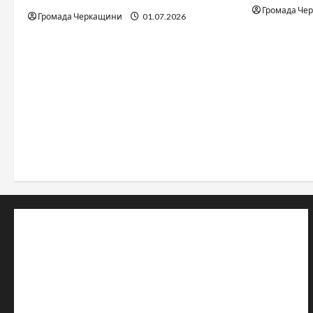
Громада Че
Громада Черкащини
01.07.2026
© 2019–2026 Громада Черкащини
Громадсько-політичне видання
Ідентифікатор медіа: R30-04933
Редакція розповідає про Черкаси та Черкащину:
новини, культуру, туризм, суспільне життя. Працюємо з