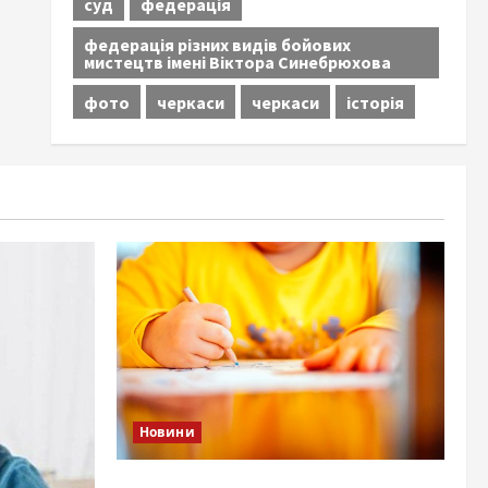
суд
федерація
федерація різних видів бойових
мистецтв імені Віктора Синебрюхова
фото
черкаси
черкаси
історія
Новини