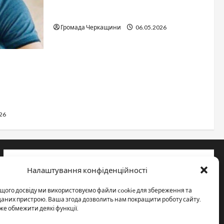
Дитячі запитання до Бога: прості
слова про вічне
Громада Черкащини
06.05.2026
сться
каській
26
Інформація
Налаштування конфіденційності
Про видання
щого досвіду ми використовуємо файли cookie для збереження та
Принципи редакції
 даних пристрою. Ваша згода дозволить нам покращити роботу сайту.
же обмежити деякі функції.
Політика конфіденційності