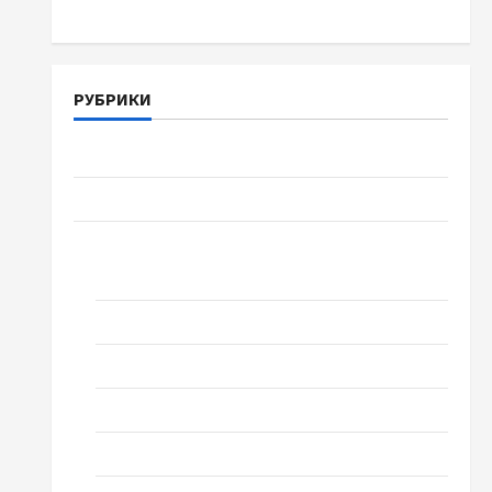
РУБРИКИ
Війна-Пам`ять-Честь
Громада Черкащини
Новини
Домашній ресторан
Кіно
Коронавірус
Музика
Спортивна