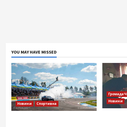
YOU MAY HAVE MISSED
Громада 
Новини
Новини
Спортивна
Справа «Сп
SOF Drift Team: перша мілітарі
відкрити
дрифт-команда України