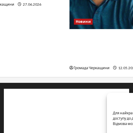
ркащини
27.06.2026
Новини
Справа «прокурора-
педофіла»триває: чи вда
«перетравити» сором чер
юстиції?
Громада Черкащини
12.05.20
Контакти редакції:
Email: salut-vam@ukr.net
Для найкра
Телефон:
+38 (096) 239-21-09
— черговий журналіст
доступу до
Відмова мо
м. Черкаси, Україна