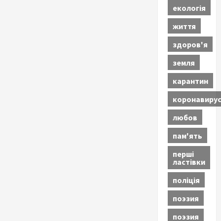
екологія
життя
здоров'я
земля
карантин
коронавиру
любов
пам'ять
перші
ластівки
поліція
поэзия
поэзия