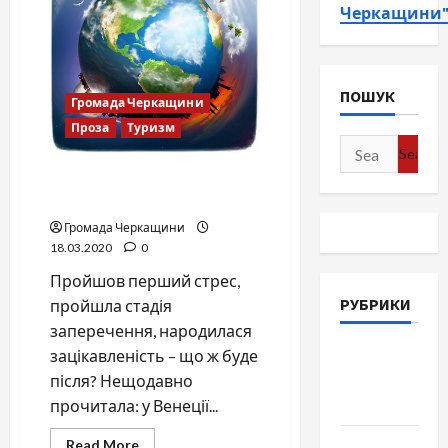
Черкащини
ПОШУК
Громада Черкащини
Проза
Туризм
Search
for:
Планеті потрібен
відпочинок
Громада Черкащини
18.03.2020
0
Пройшов перший стрес,
РУБРИКИ
пройшла стадія
заперечення, народилася
Війна-
зацікавленість – що ж буде
Пам`ять-
після? Нещодавно
Честь
прочитала: у Венеції...
Read
Громада
Read More