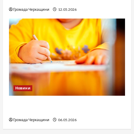
юстиції?
Громада Черкащини
12.05.2026
Новини
Дитячі запитання до Бога: прості слова про
вічне
Громада Черкащини
06.05.2026