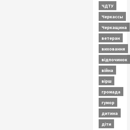
ЧДТУ
Черкассы
Черкащина
ветеран
виховання
відпочинок
війна
вірш
громада
гумор
дитина
діти