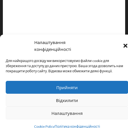
Про видання
Принципи редакції
Політика конфіденційності
Налаштування
Copyright © All rights reserved.
|
MoreNews
by AF themes.
конфіденційності
Для найкращого досвіду ми використовуємо файли cookie для
збереження та доступу до даних пристрою. Ваша згода дозволить нам
покращити роботу сайту. Відмова може обмежити деякі функції.
Прийняти
Відхилити
Налаштування
Cookie Policy
Політика конфіденційності