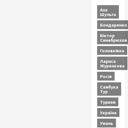
Аза
Шульга
Бондаренко
Віктор
Синебрюхов
Головківка
Лариса
Журенкова
Росія
Самбука
Тур
Туризм
Україна
Умань