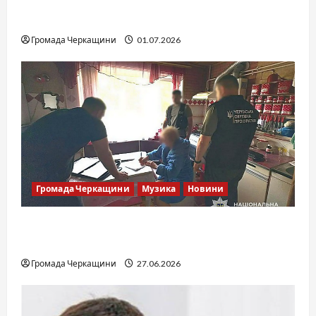
SOF Drift Team: перша мілітарі дрифт-
команда України
Громада Черкащини
01.07.2026
Громада Черкащини
Музика
Новини
Справа «Спів Братів»: що відомо з відкритих
джерел
Громада Черкащини
27.06.2026