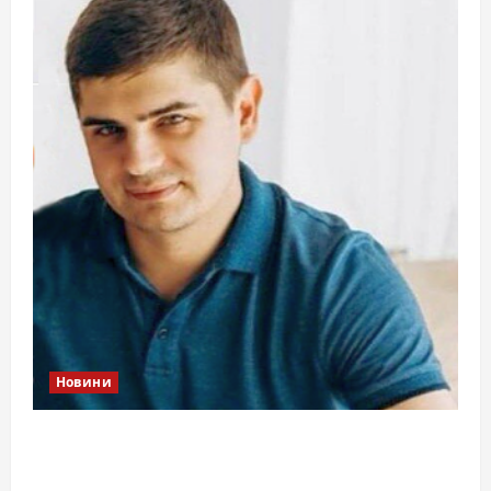
Новини
Справа «прокурора-педофіла»триває: чи
вдасться «перетравити» сором черкаській