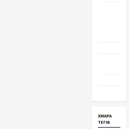
Школа
№ 17.
Випуск
1978
року
Освіта
Творчість
Поезія
Проза
Туризм
ХМАРА
ТЕГІВ