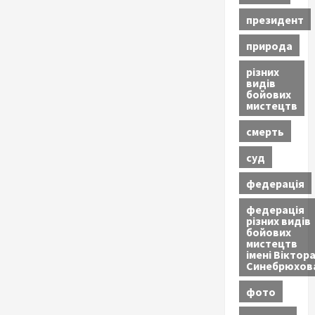
президент
природа
різних
видів
бойових
мистецтв
смерть
суд
федерація
федерація
різних видів
бойових
мистецтв
імені Віктор
Синебрюхов
фото