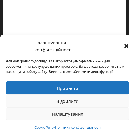
Про видання
Принципи редакції
Політика конфіденційності
Налаштування
Copyright © All rights reserved.
|
MoreNews
by AF themes.
конфіденційності
Для найкращого досвіду ми використовуємо файли cookie для
збереження та доступу до даних пристрою. Ваша згода дозволить нам
покращити роботу сайту. Відмова може обмежити деякі функції.
Прийняти
Відхилити
Налаштування
Cookie Policy
Політика конфіденційності