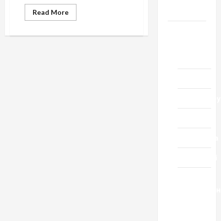
Черкащини
Read
Read More
more
about
Новини
Стрілка
компаса
Домашній
ресторан
Кіно
Коронавіру
Музика
Спортивна
Технології
Церква
"Уславленн
місто
Черкаси