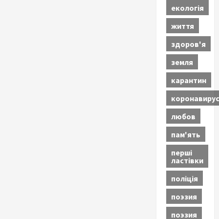
екологія
життя
здоров'я
земля
карантин
коронавиру
любов
пам'ять
перші
ластівки
поліція
поэзия
поэзия