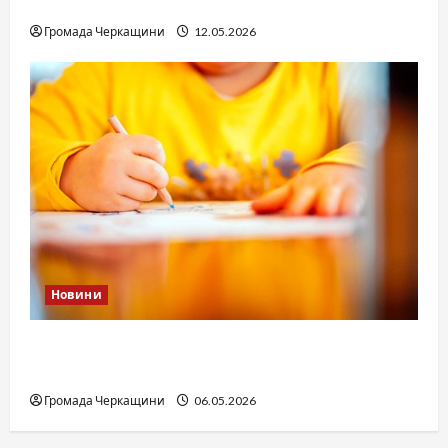
юстиції?
Громада Черкащини
12.05.2026
Новини
Дитячі запитання до Бога: прості слова про
вічне
Громада Черкащини
06.05.2026