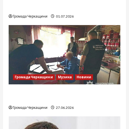
SOF Drift Team: перша мілітарі дрифт-
команда України
Громада Черкащини
01.07.2026
Громада Черкащини
Музика
Новини
Справа «Спів Братів»: що відомо з відкритих
джерел
Громада Черкащини
27.06.2026