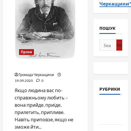
Черкащини
ПОШУК
Search
for:
Проза
Стрілка компаса
Громада Черкащини
19.09.2020
0
РУБРИКИ
Якщо людина вас по-
справжньому любить –
Війна-
вона прийде, приїде,
Пам`ять-
прилетить, припливе.
Честь
Навіть приповзе, якщо не
зможе йти...
Громада