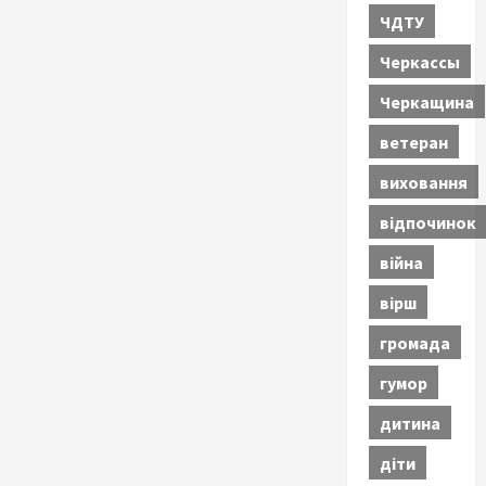
ЧДТУ
Черкассы
Черкащина
ветеран
виховання
відпочинок
війна
вірш
громада
гумор
дитина
діти