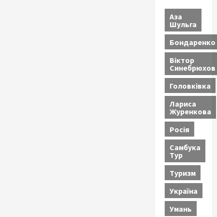
Аза
Шульга
Бондаренко
Віктор
Синебрюхов
Головківка
Лариса
Журенкова
Росія
Самбука
Тур
Туризм
Україна
Умань