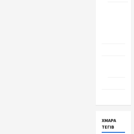
Школа
№ 17.
Випуск
1978
року
Освіта
Творчість
Поезія
Проза
Туризм
ХМАРА
ТЕГІВ