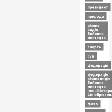
президент
природа
різних
видів
бойових
мистецтв
смерть
суд
федерація
федерація
різних видів
бойових
мистецтв
імені Віктор
Синебрюхов
фото