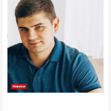
Новини
Справа «прокурора-педофіла»триває: чи
вдасться «перетравити» сором черкаській