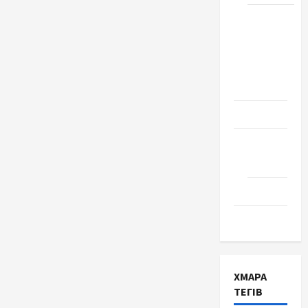
Школа
№ 17.
Випуск
1978
року
Освіта
Творчість
Поезія
Проза
Туризм
ХМАРА
ТЕГІВ