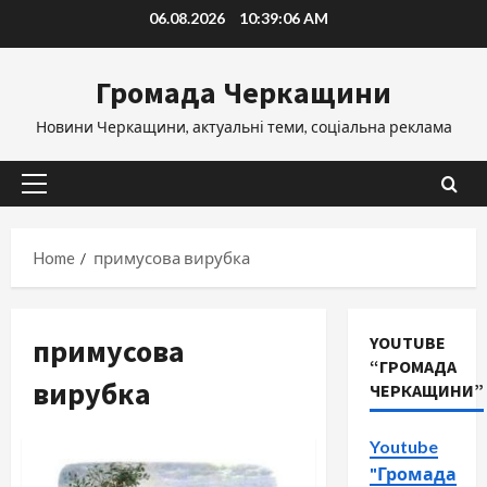
Skip
06.08.2026
10:39:07 AM
to
content
Громада Черкащини
Новини Черкащини, актуальні теми, соціальна реклама
Primary
Menu
Home
примусова вирубка
примусова
YOUTUBE
“ГРОМАДА
вирубка
ЧЕРКАЩИНИ”
Youtube
"Громада