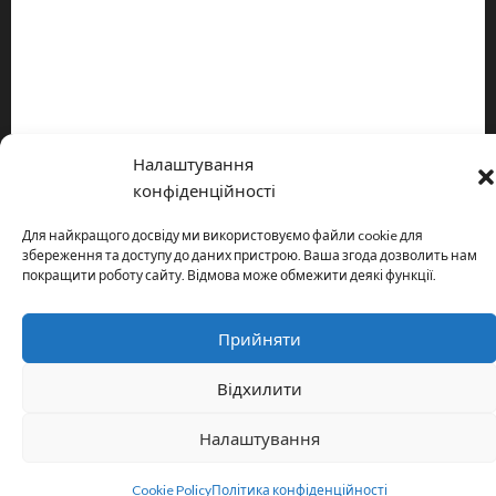
Про видання
Принципи редакції
Політика конфіденційності
Налаштування
Copyright © All rights reserved.
|
MoreNews
by AF themes.
конфіденційності
Для найкращого досвіду ми використовуємо файли cookie для
збереження та доступу до даних пристрою. Ваша згода дозволить нам
покращити роботу сайту. Відмова може обмежити деякі функції.
Прийняти
Відхилити
Налаштування
Cookie Policy
Політика конфіденційності