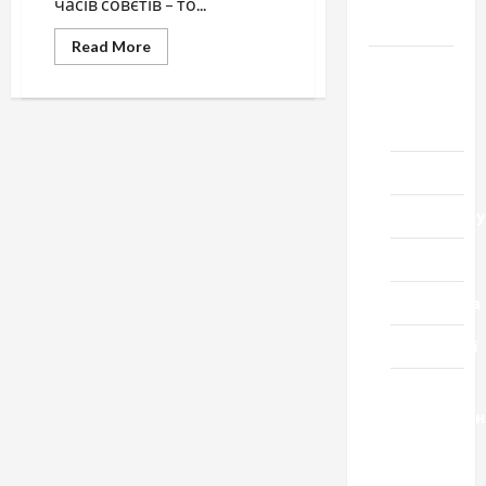
часів совєтів – то...
Черкащини
Read
Read More
more
Новини
about
Речі,
Домашній
якими
ламали
ресторан
українців
Кіно
Коронавіру
Музика
Спортивна
Технології
Церква
"Уславленн
місто
Черкаси