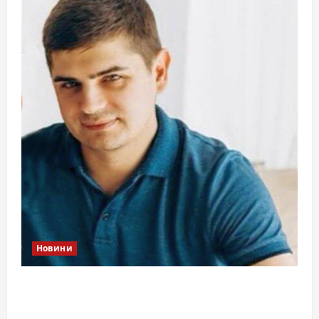
Новини
Справа «прокурора-педофіла»триває: чи
вдасться «перетравити» сором черкаській