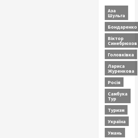
Аза
Шульга
Бондаренко
Віктор
Синебрюхов
Головківка
Лариса
Журенкова
Росія
Самбука
Тур
Туризм
Україна
Умань