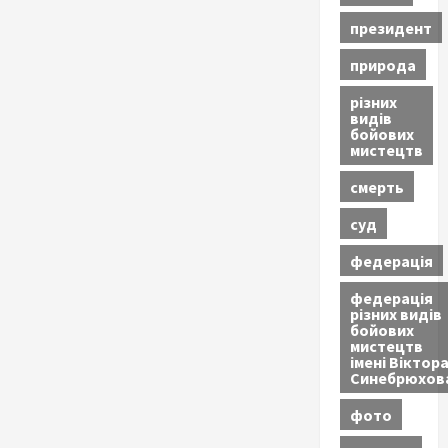
президент
природа
різних
видів
бойових
мистецтв
смерть
суд
федерація
федерація
різних видів
бойових
мистецтв
імені Віктор
Синебрюхов
фото