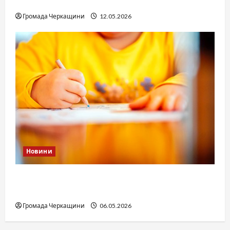
юстиції?
Громада Черкащини
12.05.2026
Новини
Дитячі запитання до Бога: прості слова про
вічне
Громада Черкащини
06.05.2026