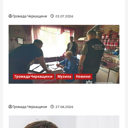
SOF Drift Team: перша мілітарі дрифт-
команда України
Громада Черкащини
01.07.2026
Громада Черкащини
Музика
Новини
Справа «Спів Братів»: що відомо з відкритих
джерел
Громада Черкащини
27.06.2026