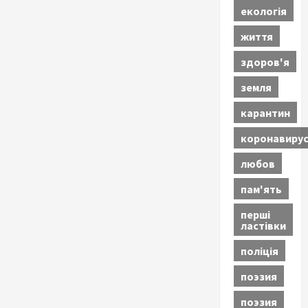
екологія
життя
здоров'я
земля
карантин
коронавиру
любов
пам'ять
перші
ластівки
поліція
поэзия
поэзия