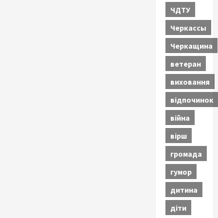
ЧДТУ
Черкассы
Черкащина
ветеран
виховання
відпочинок
війна
вірш
громада
гумор
дитина
діти