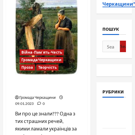
Черкащини
ПОШУК
Search
for:
Війна-Пам`ять-Честь
Громада Черкащини
Проза
Творчість
Речі, якими ламали
українців
РУБРИКИ
Громада Черкащини
09.01.2023
0
Війна-
Ви про це знали??? Одна з
Пам`ять-
тих страшних речей,
Честь
якими ламали українців за
Громада