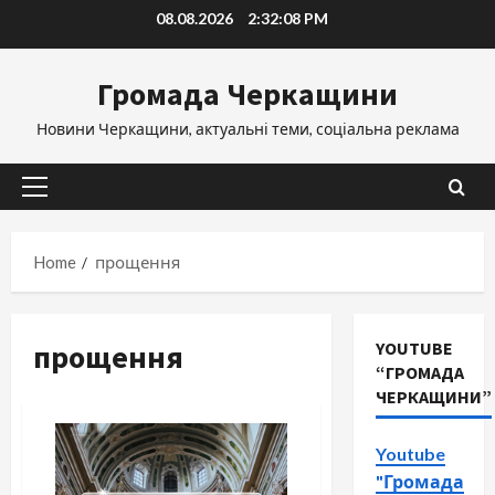
Skip
08.08.2026
2:32:09 PM
to
content
Громада Черкащини
Новини Черкащини, актуальні теми, соціальна реклама
Primary
Menu
Home
прощення
прощення
YOUTUBE
“ГРОМАДА
ЧЕРКАЩИНИ”
Youtube
"Громада