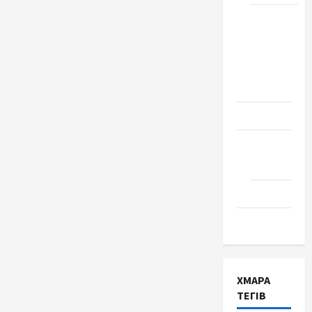
Школа
№ 17.
Випуск
1978
року
Освіта
Творчість
Поезія
Проза
Туризм
ХМАРА
ТЕГІВ