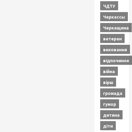
ЧДТУ
Черкассы
Черкащина
ветеран
виховання
відпочинок
війна
вірш
громада
гумор
дитина
діти