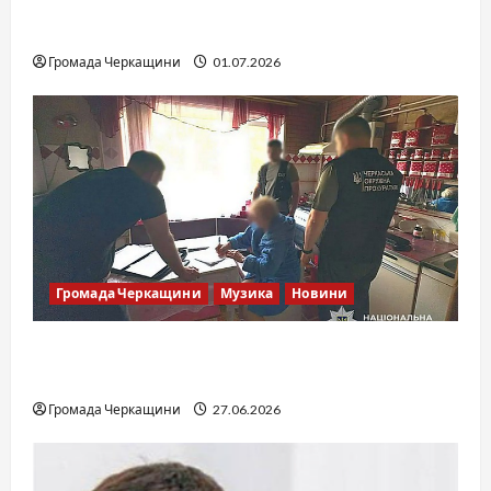
SOF Drift Team: перша мілітарі дрифт-
команда України
Громада Черкащини
01.07.2026
Громада Черкащини
Музика
Новини
Справа «Спів Братів»: що відомо з відкритих
джерел
Громада Черкащини
27.06.2026