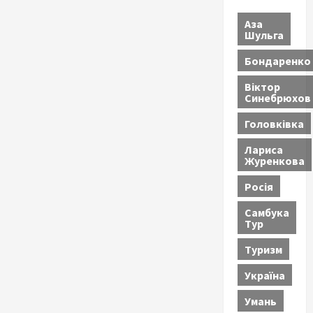
Аза
Шульга
Бондаренко
Віктор
Синебрюхов
Головківка
Лариса
Журенкова
Росія
Самбука
Тур
Туризм
Україна
Умань