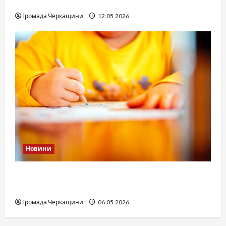
юстиції?
Громада Черкащини
12.05.2026
Новини
Дитячі запитання до Бога: прості слова про
вічне
Громада Черкащини
06.05.2026