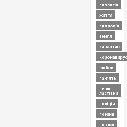
екологія
життя
здоров'я
земля
карантин
коронавиру
любов
пам'ять
перші
ластівки
поліція
поэзия
поэзия