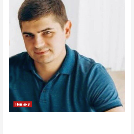
Новини
Справа «прокурора-педофіла»триває: чи
вдасться «перетравити» сором черкаській