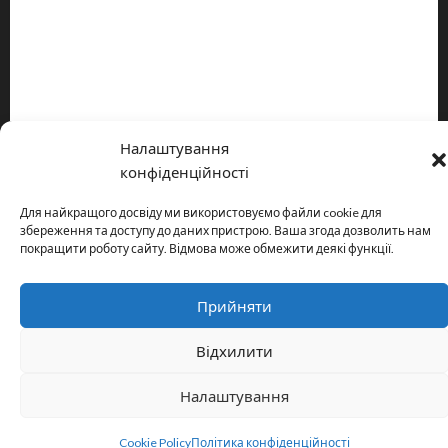
Про видання
Принципи редакції
Політика конфіденційності
Налаштування
Copyright © All rights reserved.
|
MoreNews
by AF themes.
конфіденційності
Для найкращого досвіду ми використовуємо файли cookie для
збереження та доступу до даних пристрою. Ваша згода дозволить нам
покращити роботу сайту. Відмова може обмежити деякі функції.
Прийняти
Відхилити
Налаштування
Cookie Policy
Політика конфіденційності