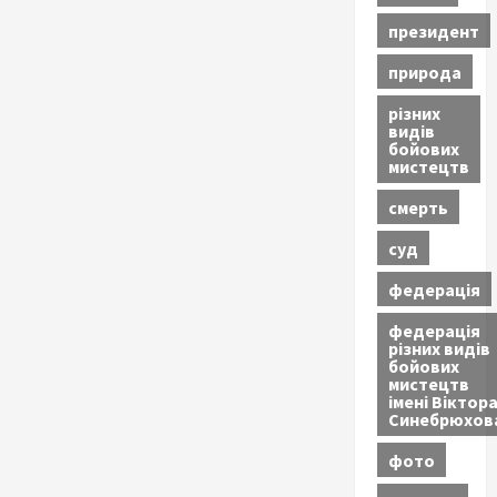
президент
природа
різних
видів
бойових
мистецтв
смерть
суд
федерація
федерація
різних видів
бойових
мистецтв
імені Віктор
Синебрюхов
фото