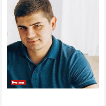
Новини
Справа «прокурора-педофіла»триває: чи
вдасться «перетравити» сором черкаській