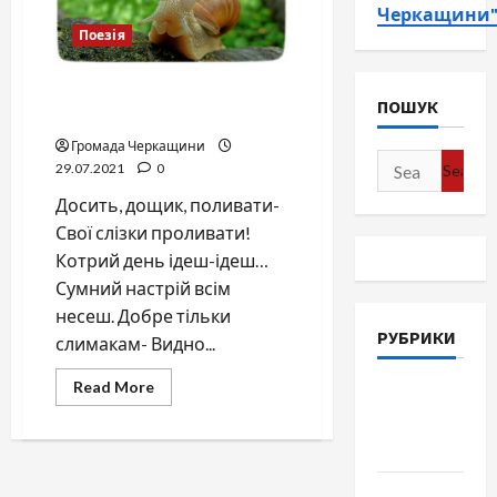
Черкащини
Поезія
Дощик слізки проливає –
ПОШУК
слимак весело гуляє
Громада Черкащини
Search
29.07.2021
0
for:
Досить, дощик, поливати-
Свої слізки проливати!
Котрий день ідеш-ідеш…
Сумний настрій всім
несеш. Добре тільки
РУБРИКИ
слимакам- Видно...
Read
Read More
Війна-
more
about
Пам`ять-
Дощик
Честь
слізки
проливає
–
Громада
слимак