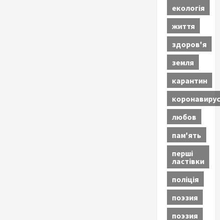
екологія
життя
здоров'я
земля
карантин
коронавиру
любов
пам'ять
перші
ластівки
поліція
поэзия
поэзия