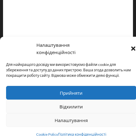
Про видання
Принципи редакції
Політика конфіденційності
Налаштування
Copyright © All rights reserved.
|
MoreNews
by AF themes.
конфіденційності
Для найкращого досвіду ми використовуємо файли cookie для
збереження та доступу до даних пристрою. Ваша згода дозволить нам
покращити роботу сайту. Відмова може обмежити деякі функції.
Прийняти
Відхилити
Налаштування
Cookie Policy
Політика конфіденційності