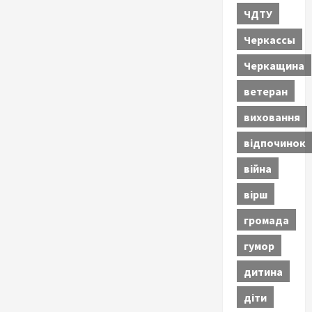
ЧДТУ
Черкассы
Черкащина
ветеран
виховання
відпочинок
війна
вірш
громада
гумор
дитина
діти