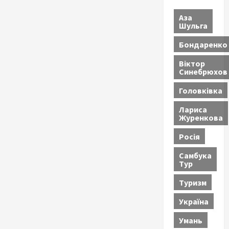
Аза
Шульга
Бондаренко
Віктор
Синебрюхов
Головківка
Лариса
Журенкова
Росія
Самбука
Тур
Туризм
Україна
Умань