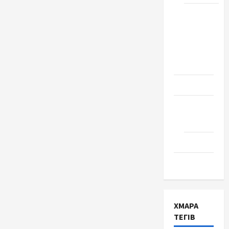
Школа
№ 17.
Випуск
1978
року
Освіта
Творчість
Поезія
Проза
Туризм
ХМАРА
ТЕГІВ