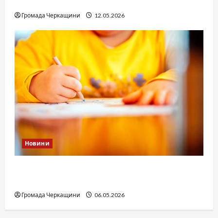
юстиції?
Громада Черкащини
12.05.2026
Новини
Дитячі запитання до Бога: прості слова про
вічне
Громада Черкащини
06.05.2026