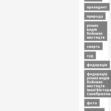
президент
природа
різних
видів
бойових
мистецтв
смерть
суд
федерація
федерація
різних видів
бойових
мистецтв
імені Віктор
Синебрюхов
фото