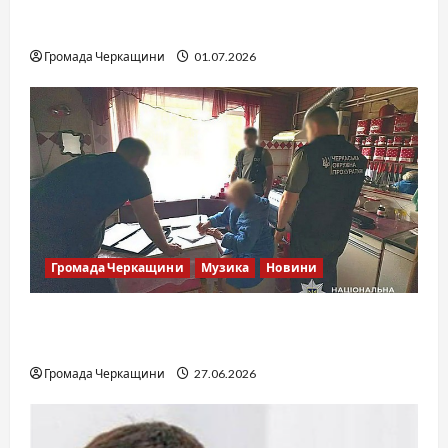
SOF Drift Team: перша мілітарі дрифт-
команда України
Громада Черкащини
01.07.2026
Громада Черкащини
Музика
Новини
Справа «Спів Братів»: що відомо з відкритих
джерел
Громада Черкащини
27.06.2026