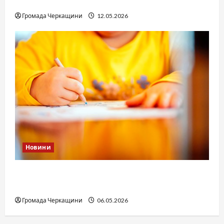
юстиції?
Громада Черкащини
12.05.2026
Новини
Дитячі запитання до Бога: прості слова про
вічне
Громада Черкащини
06.05.2026