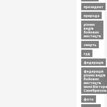
президент
природа
різних
видів
бойових
мистецтв
смерть
суд
федерація
федерація
різних видів
бойових
мистецтв
імені Віктор
Синебрюхов
фото