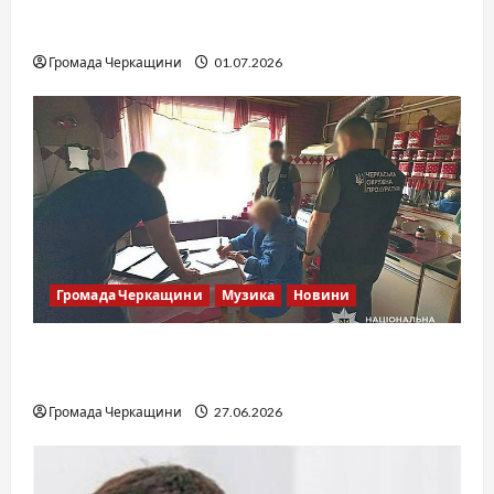
SOF Drift Team: перша мілітарі дрифт-
команда України
Громада Черкащини
01.07.2026
Громада Черкащини
Музика
Новини
Справа «Спів Братів»: що відомо з відкритих
джерел
Громада Черкащини
27.06.2026