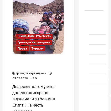
туристів
Черкащини
Новини
Домашній
ресторан
Війна-Пам`ять-Честь
Кіно
Громада Черкащини
Проза
Туризм
Коронавіру
Музика
День Перемоги в спогадах
про Африку
Спортивна
Громада Черкащини
09.05.2020
0
Технології
Два роки по тому ми з
Церква
донею так яскраво
"Уславленн
відзначали 9 травня в
місто
Єгипті! На честь
Черкаси