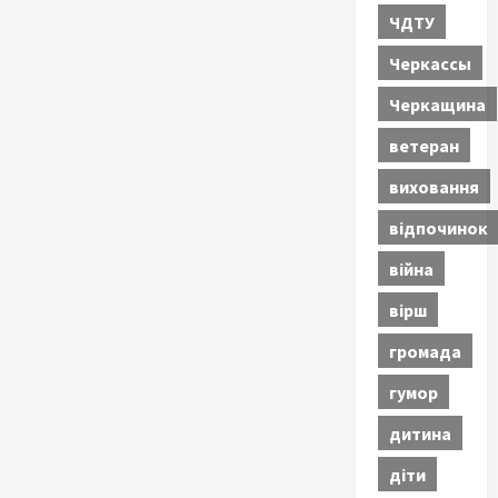
ЧДТУ
Черкассы
Черкащина
ветеран
виховання
відпочинок
війна
вірш
громада
гумор
дитина
діти