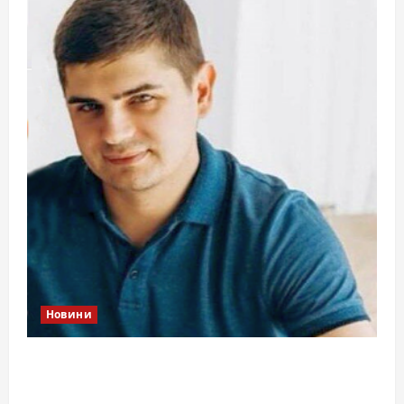
Новини
Справа «прокурора-педофіла»триває: чи
вдасться «перетравити» сором черкаській