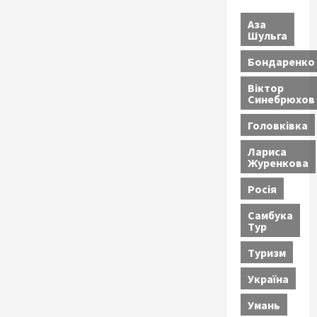
Аза
Шульга
Бондаренко
Віктор
Синебрюхов
Головківка
Лариса
Журенкова
Росія
Самбука
Тур
Туризм
Україна
Умань