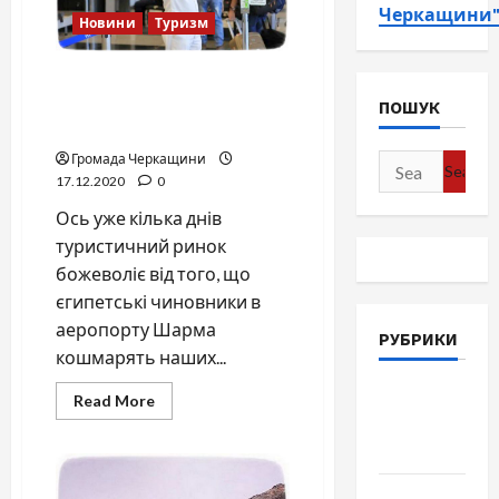
Черкащини
Новини
Туризм
Єгипетські чиновники
кошмарять українських
ПОШУК
туристів
Громада Черкащини
Search
17.12.2020
0
for:
Ось уже кілька днів
туристичний ринок
божеволіє від того, що
єгипетські чиновники в
аеропорту Шарма
РУБРИКИ
кошмарять наших...
Війна-
Read
Read More
more
Пам`ять-
about
Єгипетські
Честь
чиновники
кошмарять
українських
Громада