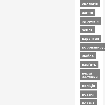
екологія
життя
здоров'я
земля
карантин
коронавиру
любов
пам'ять
перші
ластівки
поліція
поэзия
поэзия