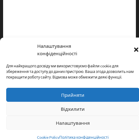
Про видання
Принципи редакції
Політика конфіденційності
Налаштування
Copyright © All rights reserved.
|
MoreNews
by AF themes.
конфіденційності
Для найкращого досвіду ми використовуємо файли cookie для
збереження та доступу до даних пристрою. Ваша згода дозволить нам
покращити роботу сайту. Відмова може обмежити деякі функції.
Прийняти
Відхилити
Налаштування
Cookie Policy
Політика конфіденційності