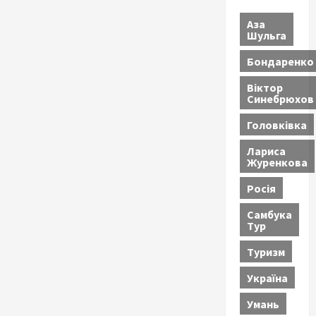
Аза
Шульга
Бондаренко
Віктор
Синебрюхов
Головківка
Лариса
Журенкова
Росія
Самбука
Тур
Туризм
Україна
Умань