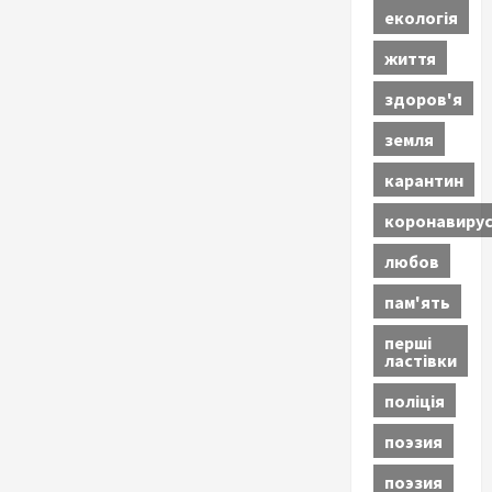
екологія
життя
здоров'я
земля
карантин
коронавиру
любов
пам'ять
перші
ластівки
поліція
поэзия
поэзия