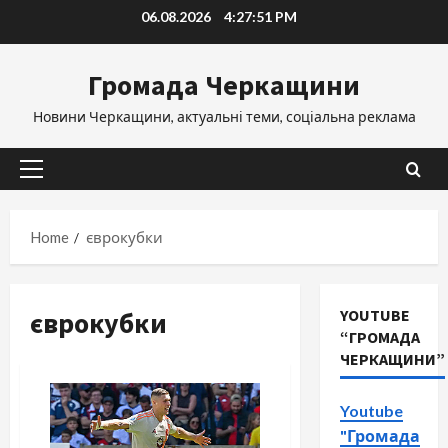
Skip
06.08.2026
4:27:52 PM
to
content
Громада Черкащини
Новини Черкащини, актуальні теми, соціальна реклама
Primary
Menu
Home
єврокубки
єврокубки
YOUTUBE
“ГРОМАДА
ЧЕРКАЩИНИ”
Youtube
"Громада