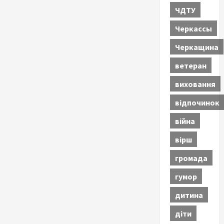
ЧДТУ
Черкассы
Черкащина
ветеран
виховання
відпочинок
війна
вірш
громада
гумор
дитина
діти