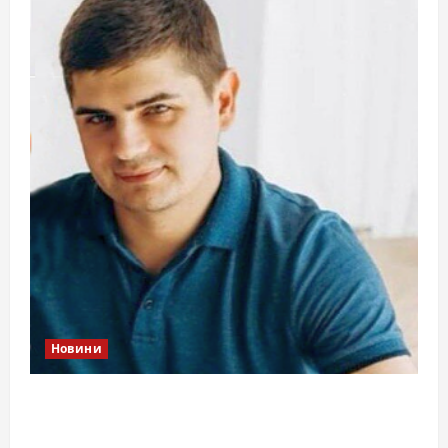
Новини
Справа «прокурора-педофіла»триває: чи
вдасться «перетравити» сором черкаській