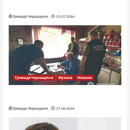
SOF Drift Team: перша мілітарі дрифт-
команда України
Громада Черкащини
01.07.2026
Громада Черкащини
Музика
Новини
Справа «Спів Братів»: що відомо з відкритих
джерел
Громада Черкащини
27.06.2026