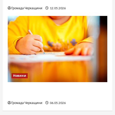
юстиції?
Громада Черкащини
12.05.2026
Новини
Дитячі запитання до Бога: прості слова про
вічне
Громада Черкащини
06.05.2026