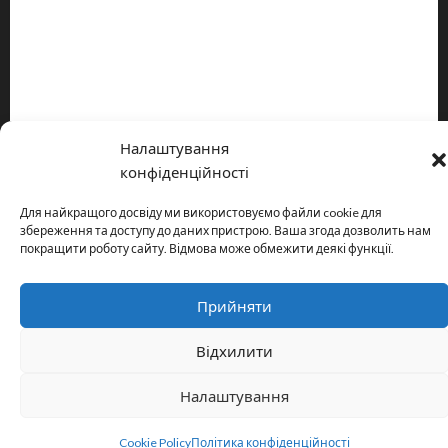
Про видання
Принципи редакції
Політика конфіденційності
Налаштування
Copyright © All rights reserved.
|
MoreNews
by AF themes.
конфіденційності
Для найкращого досвіду ми використовуємо файли cookie для
збереження та доступу до даних пристрою. Ваша згода дозволить нам
покращити роботу сайту. Відмова може обмежити деякі функції.
Прийняти
Відхилити
Налаштування
Cookie Policy
Політика конфіденційності