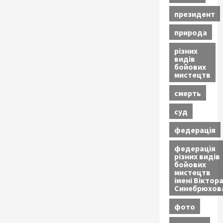
президент
природа
різних
видів
бойових
мистецтв
смерть
суд
федерація
федерація
різних видів
бойових
мистецтв
імені Віктор
Синебрюхов
фото