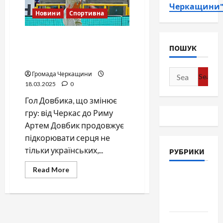
Черкащини
Новини
Спортивна
Артем Довбик і його
ПОШУК
магічний гол, що наблизив
“Рому” до єврокубків
Search
Громада Черкащини
18.03.2025
0
for:
Гол Довбика, що змінює
гру: від Черкас до Риму
Артем Довбик продовжує
підкорювати серця не
тільки українських,...
РУБРИКИ
Read
Read More
Війна-
more
about
Пам`ять-
Артем
Довбик
Честь
і
його
магічний
Громада