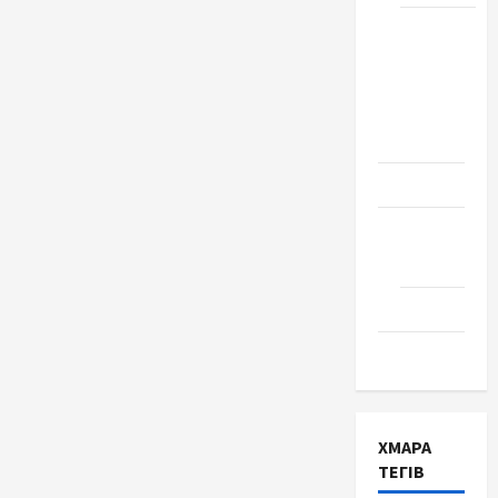
Школа
№ 17.
Випуск
1978
року
Освіта
Творчість
Поезія
Проза
Туризм
ХМАРА
ТЕГІВ