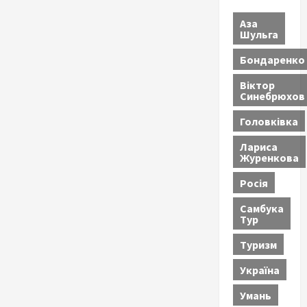
Аза
Шульга
Бондаренко
Віктор
Синебрюхов
Головківка
Лариса
Журенкова
Росія
Самбука
Тур
Туризм
Україна
Умань