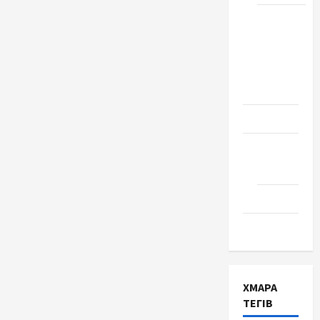
Школа
№ 17.
Випуск
1978
року
Освіта
Творчість
Поезія
Проза
Туризм
ХМАРА
ТЕГІВ