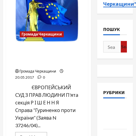
Черкащини
ПОШУК
Громада Черкащини
Search
ЄВРОПЕЙСЬКИЙ СУД З
for:
ПРАВ ЛЮДИНИ Справа
“Гуриненко проти України”
Громада Черкащини
20.05.2017
0
ЄВРОПЕЙСЬКИЙ
РУБРИКИ
СУД З ПРАВ ЛЮДИНИ П’ята
секція Р І Ш Е Н Н Я
Війна-
Справа “Гуриненко проти
Пам`ять-
України” (Заява N
Честь
37246/04)...
Громада