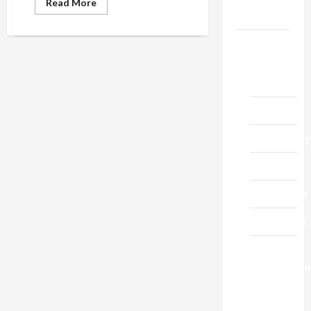
Read
Read More
more
Черкащини
about
ЄВРОПЕЙСЬКИЙ
СУД
Новини
З
ПРАВ
Домашній
ЛЮДИНИ
Справа
ресторан
“Гуриненко
проти
України”
Кіно
Коронавіру
Музика
Спортивна
Технології
Церква
"Уславленн
місто
Черкаси