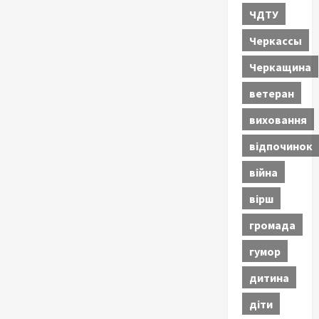
ЧДТУ
Черкассы
Черкащина
ветеран
виховання
відпочинок
війна
вірш
громада
гумор
дитина
діти