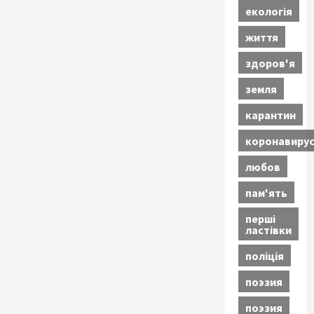
екологія
життя
здоров'я
земля
карантин
коронавиру
любов
пам'ять
перші
ластівки
поліція
поэзия
поэзия