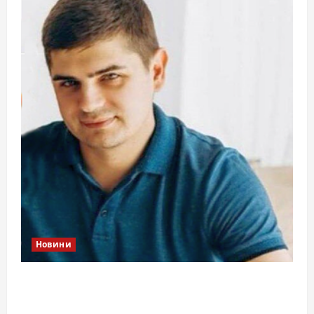
Новини
Справа «прокурора-педофіла»триває: чи
вдасться «перетравити» сором черкаській