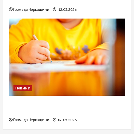
юстиції?
Громада Черкащини
12.05.2026
Новини
Дитячі запитання до Бога: прості слова про
вічне
Громада Черкащини
06.05.2026