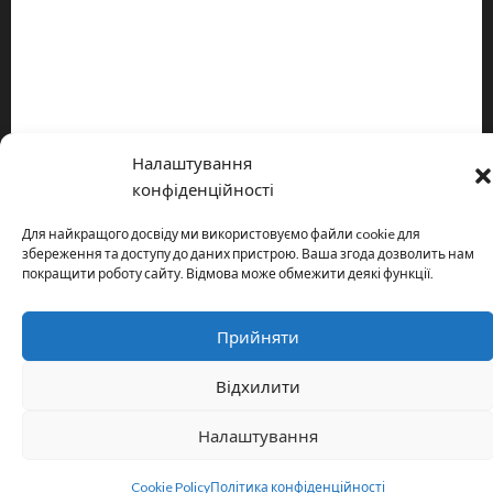
Про видання
Принципи редакції
Політика конфіденційності
Налаштування
Copyright © All rights reserved.
|
MoreNews
by AF themes.
конфіденційності
Для найкращого досвіду ми використовуємо файли cookie для
збереження та доступу до даних пристрою. Ваша згода дозволить нам
покращити роботу сайту. Відмова може обмежити деякі функції.
Прийняти
Відхилити
Налаштування
Cookie Policy
Політика конфіденційності