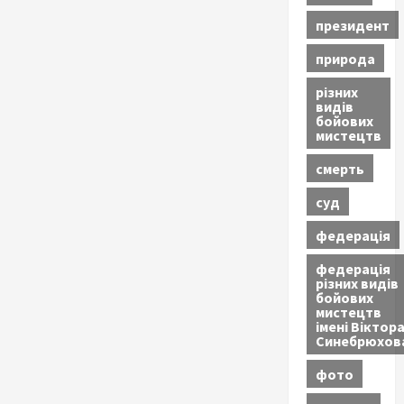
президент
природа
різних
видів
бойових
мистецтв
смерть
суд
федерація
федерація
різних видів
бойових
мистецтв
імені Віктор
Синебрюхов
фото