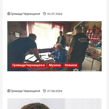
SOF Drift Team: перша мілітарі дрифт-
команда України
Громада Черкащини
01.07.2026
Громада Черкащини
Музика
Новини
Справа «Спів Братів»: що відомо з відкритих
джерел
Громада Черкащини
27.06.2026