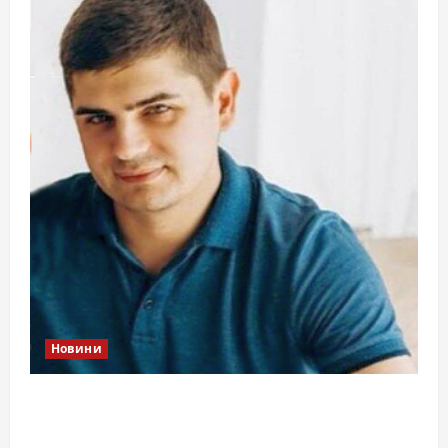
Новини
Справа «прокурора-педофіла»триває: чи
вдасться «перетравити» сором черкаській