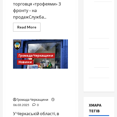
торговця «трофеями» З
Школа
фронту – на
№ 17.
продажСлужба...
Випуск
1978
Read
Read More
more
року
about
Гранати,
автомати
Освіта
і
російська
пропаганда:
Творчість
Громада Черкащини
кого
СБУ
Поезія
Новини
схопила
в
Черкаській
Проза
області
Викрадений товар та
розбите вікно: у Тальному
Туризм
на гарячому затримали
крадія
Громада Черкащини
ХМАРА
06.03.2025
0
ТЕГІВ
У Черкаській області, в