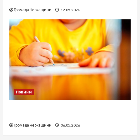
юстиції?
Громада Черкащини
12.05.2026
Новини
Дитячі запитання до Бога: прості слова про
вічне
Громада Черкащини
06.05.2026