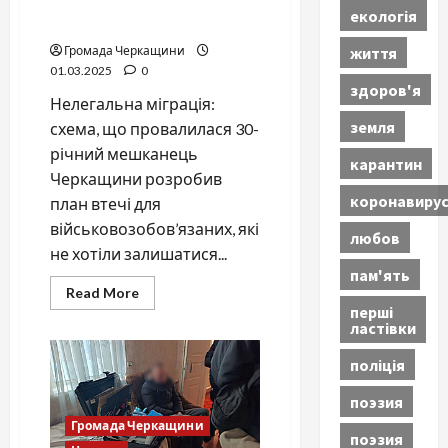
переправляв призовників
екологія
через кордон
життя
Громада Черкащини
01.03.2025
0
здоров'я
Нелегальна міграція:
земля
схема, що провалилася 30-
річний мешканець
карантин
Черкащини розробив
коронавиру
план втечі для
військовозобов’язаних, які
любов
не хотіли залишатися...
пам'ять
Read
Read More
more
перші
about
ластівки
Втеча
у
гідрокостюмах:
поліція
як
житель
поэзия
Черкащини
переправляв
Громада Черкащини
призовників
поэзия
через