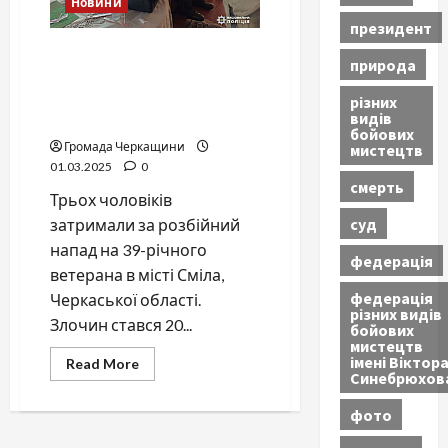
Новини
кордон
президент
Троє чоловіків затримані
природа
за розбійний напад на
ветерана в умовах
різних
видів
воєнного стану
бойових
Громада Черкащини
мистецтв
01.03.2025
0
смерть
Трьох чоловіків
суд
затримали за розбійний
напад на 39-річного
федерація
ветерана в місті Сміла,
федерація
Черкаської області.
різних видів
Злочин стався 20...
бойових
мистецтв
імені Віктор
Read
Read More
Синебрюхов
more
about
Троє
фото
чоловіків
затримані
за