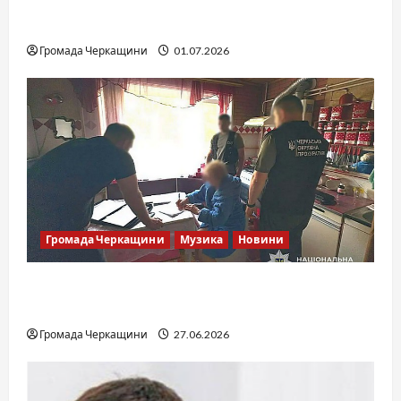
SOF Drift Team: перша мілітарі дрифт-
команда України
Громада Черкащини
01.07.2026
Громада Черкащини
Музика
Новини
Справа «Спів Братів»: що відомо з відкритих
джерел
Громада Черкащини
27.06.2026