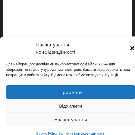
Про видання
Принципи редакції
Політика конфіденційності
Налаштування
Copyright © All rights reserved.
|
MoreNews
by AF themes.
конфіденційності
Для найкращого досвіду ми використовуємо файли cookie для
збереження та доступу до даних пристрою. Ваша згода дозволить нам
покращити роботу сайту. Відмова може обмежити деякі функції.
Прийняти
Відхилити
Налаштування
Cookie Policy
Політика конфіденційності