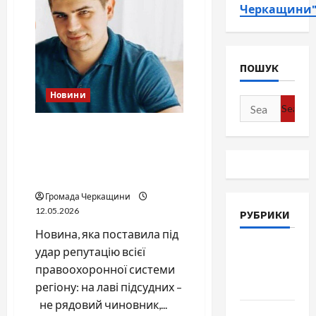
Черкащини
ПОШУК
Новини
Search
for:
Справа «прокурора-
педофіла»триває: чи
вдасться «перетравити»
сором черкаській юстиції?
Громада Черкащини
12.05.2026
РУБРИКИ
Новина, яка поставила під
Війна-
удар репутацію всієї
Пам`ять-
правоохоронної системи
Честь
регіону: на лаві підсудних –
не рядовий чиновник,...
Громада