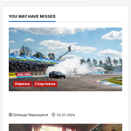
YOU MAY HAVE MISSED
Новини
Спортивна
SOF Drift Team: перша мілітарі дрифт-
команда України
Громада Черкащини
01.07.2026