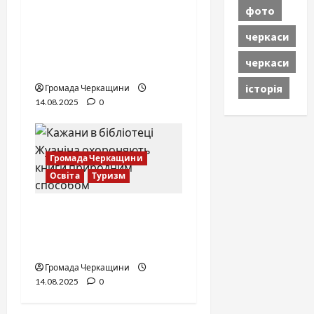
фото
Захист музейних
колекцій в Україні:
черкаси
методи та приклади
черкаси
збереження експонатів
історія
Громада Черкащини
14.08.2025
0
Громада Черкащини
Освіта
Туризм
Нічні охоронці
книжкових скарбів:
бібліотека Жуаніна
Громада Черкащини
14.08.2025
0