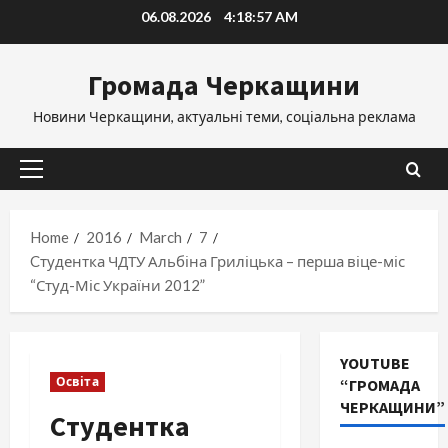
Skip
06.08.2026
4:18:58 AM
to
content
Громада Черкащини
Новини Черкащини, актуальні теми, соціальна реклама
Primary
Menu
Home
2016
March
7
Cтудентка ЧДТУ Альбіна Гриліцька – перша віце-міс
“Студ-Міс України 2012”
YOUTUBE
Освіта
“ГРОМАДА
ЧЕРКАЩИНИ”
Cтудентка