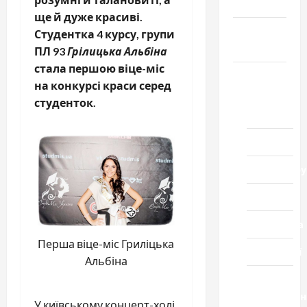
Честь
ще й дуже красиві.
Громада
Студентка 4 курсу, групи
Черкащини
ПЛ 93
Грілицька Альбіна
стала першою віце-міс
Новини
на конкурсі краси серед
Домашній
студенток.
ресторан
Кіно
Коронавіру
Музика
Спортивна
Перша віце-міс Гриліцька
Технології
Альбіна
Церква
"Уславленн
У київському концерт-холі