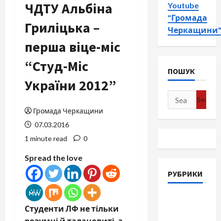
ЧДТУ Альбіна
Youtube
"Громада
Гриліцька –
Черкащини
перша віце-міс
“Студ-Міс
ПОШУК
України 2012”
Search
for:
Громада Черкащини
07.03.2016
1 minute read
0
Spread the love
РУБРИКИ
Війна-
Студенти ЛФ не тільки
Пам`ять-
розумні й талановиті, а