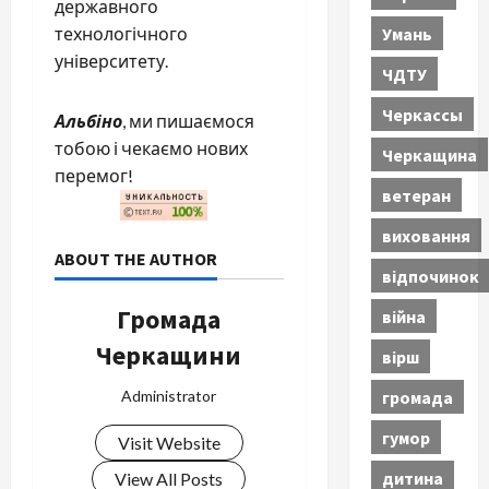
державного
Умань
технологічного
університету.
ЧДТУ
Черкассы
Альбіно
, ми пишаємося
тобою і чекаємо нових
Черкащина
перемог!
ветеран
виховання
ABOUT THE AUTHOR
відпочинок
Громада
війна
Черкащини
вірш
громада
Administrator
гумор
Visit Website
дитина
View All Posts