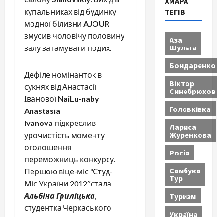
ХМАРА
ТЕГІВ
купальниках від будинку
модної білизни
AJOUR
змусив чоловічу половину
Аза
Шульга
залу затамувати подих.
Бондаренко
Дефіле номінанток в
Віктор
сукнях від Анастасії
Синебрюхов
Іванової
NaiLu-naby
Головківка
Anastasia
Ivanova
підкреслив
Лариса
Журенкова
урочистість моменту
оголошення
Росія
переможниць конкурсу.
Самбука
Першою віце-міс “Студ-
Тур
Міс України 2012″стала
Альбіна Гриліцька
,
Туризм
студентка Черкаського
Україна