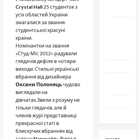
місто
Crystal Hall
25 студенток з
Черкаси
усіх областей України
змагалися за звання
Школа
студентської красуні
№ 17.
країни.
Випуск
Номінантки на звання
1978
«Студ-Міс 2012» радували
року
глядачів дефіле в чотири
Освіта
виходи. Стильні українські
вбрання від дизайнера
Творчість
Оксани Полонець
чудово
Поезія
виглядали на
дівчатах.Звели з розуму не
Проза
тільки глядачів, але й
Туризм
членів журі представниці
прекрасної статі в
блискучих вбраннях від
салону
Slanovskiy
. Вихід в