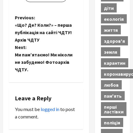
діти
P
Previous:
екологія
«Що? Де? Коли?» – перша
o
життя
публікація на сайті ЧДТУ!
Архів ЧДТУ
здоров'я
s
Next:
земля
t
Ми пам’ятаємо! Ми ніколи
не забудемо! Фотоархів
карантин
n
ЧДТУ.
коронавиру
a
любов
v
пам'ять
Leave a Reply
i
перші
You must be
logged in
to post
ластівки
a comment.
g
поліція
a