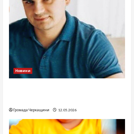
Новини
Справа «прокурора-педофіла»триває: чи
вдасться «перетравити» сором черкаській
юстиції?
Громада Черкащини
12.05.2026