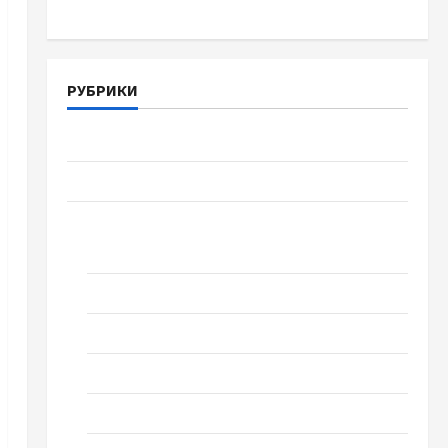
РУБРИКИ
Війна-Пам`ять-Честь
Громада Черкащини
Новини
Домашній ресторан
Кіно
Коронавірус
Музика
Спортивна