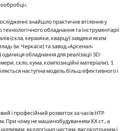
ообробці».
ослідженні знайшло практичне втілення у
о технологічного обладнання та інструментарії
лів (скла, кераміки, кварцу) завдяки яким
ад» (м. Черкаси) та завод «Арсенал»
1 одиниця обладнання для реалізації 3D­
мери, скло, кума, композиційні матеріали), 1
ляється наступна модель більш ефективного і
вий і професійний розвиток за часів НТР
. При чому не машинобудуванням XX ст., а
щадливим, екологічно чистим, високоточним і