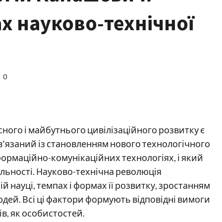
ах науково-технічної
0
ного і майбутнього цивілізаційного розвитку є
в’язаний із становленням нового технологічного
формаційно-комунікаційних технологіях, і який
яльності. Науково-технічна революція
 науці, темпах і формах її розвитку, зростанням
 людей. Всі ці фактори формують відповідні вимоги
ів, як особистостей.