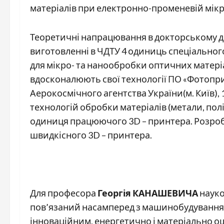
матеріалів при електронно-променевій мікр
Теоретичні напрацювання в докторському д
виготовленні в ЧДТУ 4 одиниць спеціальног
для мікро-­ та нанообробки оптичних матеріа
вдосконалюють свої технології ПО «Фотоприл
Аерокосмічного агентства України(м. Київ), 
технологій обробки матеріалів (метали, полі
одиниця працюючого 3D – принтера. Розроб
швидкісного 3D – принтера.
Для професора
Георгія КАНАШЕВИЧА
науко
пов’язаний насамперед з машинобудуванням
інноваційним, енергетично і матеріально о