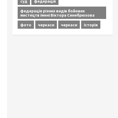
суд
федерація
федерація різних видів бойових
мистецтв імені Віктора Синебрюхова
фото
черкаси
черкаси
історія