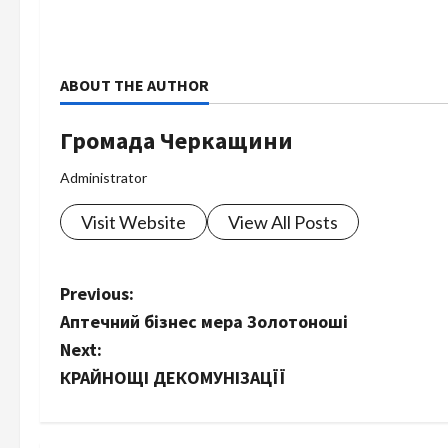
ABOUT THE AUTHOR
Громада Черкащини
Administrator
Visit Website
View All Posts
P
Previous:
Аптечний бізнес мера Золотоноші
o
Next:
s
КРАЙНОЩІ ДЕКОМУНІЗАЦЇЇ
t