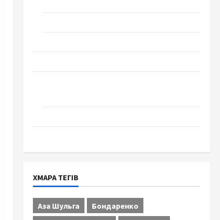
Технології
Церква "Уславлення". місто Черкаси
Школа № 17. Випуск 1978 року
Освіта
Творчість
Поезія
Проза
Туризм
ХМАРА ТЕГІВ
Аза Шульга
Бондаренко