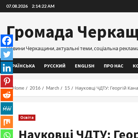
Skip
07.08.2026
2:14:23 AM
to
content
Громада Черка
Новини Черкащини, актуальні теми, соціальна реклам
УКРАЇНСЬКА
РУССКИЙ
ENGLISH
ПРО НАС
К
Home
2016
March
15
Науковці ЧДТУ: Георгій Кан
Освіта
Науковці ЧДТУ: Гео