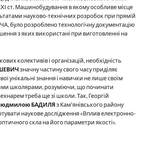
I ст. Машинобудування в якому особливе місце
ультатами науково-технічних розробок при прямій
ИЧА, було розроблено технологічну документацію
рішення з яких використані при виготовленні на
ових колективів і організацій, необхідність
АШЕВИЧ
значну частину свого часу приділяє
вої унікальні знання і навички не лише своїм
бними школярами, розуміючи, що починати
хнарем треба ще зі школи. Так, Георгій
Людмилою БАДИЛЯ
з Кам’янівського району
отувати наукове дослідження «Вплив електронно-
тичного скла на його параметри якості».