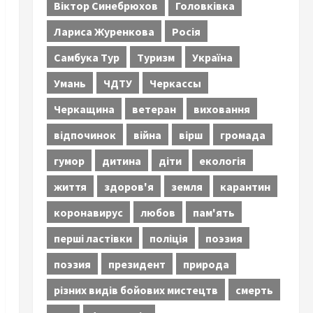
Віктор Синебрюхов
Головківка
Лариса Журенкова
Росія
Самбука Тур
Туризм
Україна
Умань
ЧДТУ
Черкассы
Черкащина
ветеран
виховання
відпочинок
війна
вірш
громада
гумор
дитина
діти
екологія
життя
здоров'я
земля
карантин
коронавирус
любов
пам'ять
перші ластівки
поліція
поэзия
поэзия
президент
природа
різних видів бойових мистецтв
смерть