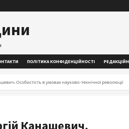
щини
а
ОНТАКТИ
ПОЛІТИКА КОНФІДЕНЦІЙНОСТІ
РЕДАКЦІЙН
ашевич. Особистість в умовах науково-технічної революції
ргій Канашевич.