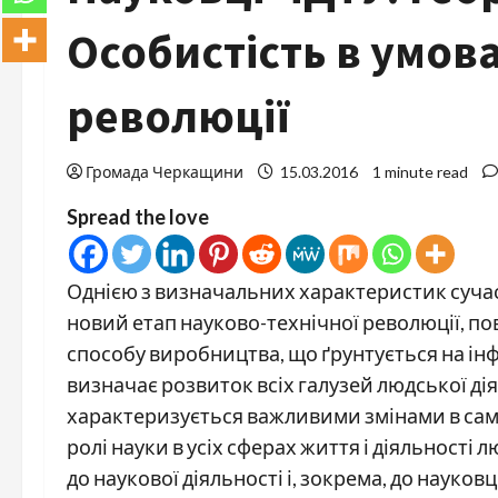
Особистість в умов
революції
Громада Черкащини
15.03.2016
1 minute read
Spread the love
Однією з визначальних характеристик сучас
новий етап науково-технічної революції, по
способу виробництва, що ґрунтується на ін
визначає розвиток всіх галузей людської ді
характеризується важливими змінами в самій
ролі науки в усіх сферах життя і діяльності
до наукової діяльності і, зокрема, до науковц