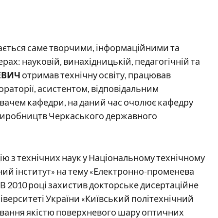
чається саме творчими, інформаційними та
ах: науковій, винахідницькій, педагогічній та
ЕВИЧ
отримав технічну освіту, працював
раторії, асистентом, відповідальним
увачем кафедри, на даний час очолює кафедру
 виробництв Черкаського державного
ію з технічних наук у Національному технічному
чний інститут» на тему «Електронно-променева
 В 2010 році захистив докторське дисертаційне
іверситеті України «Київський політехнічний
рування якістю поверхневого шару оптичних