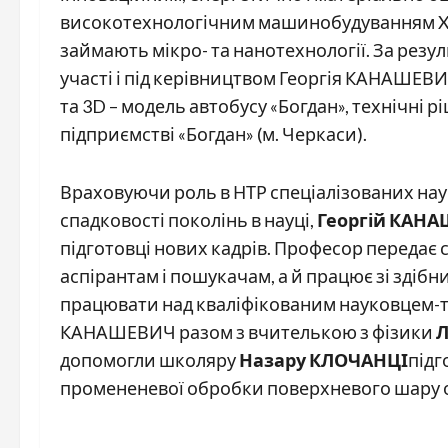
високотехнологічним машинобудуванням XX
займають мікро- та нанотехнології. За рез
участі і під керівництвом Георгія КАНАШЕВ
та 3D – модель автобусу «Богдан», технічні 
підприємстві «Богдан» (м. Черкаси).
Враховуючи роль в НТР спеціалізованих наук
спадковості поколінь в науці,
Георгій КАН
підготовці нових кадрів. Професор передає с
аспірантам і пошукачам, а й працює зі зді
працювати над кваліфікованим науковцем-те
КАНАШЕВИЧ разом з вчителькою з фізики
допомогли школяру
Назару КЛОЧАНЦІ
підг
промененевої обробки поверхневого шару оп