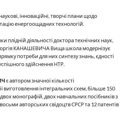
наукові, інноваційні, творчі плани щодо
тацію енергоощадних технологій.
яки плідній діяльності доктора технічних наук,
 Георгія КАНАШЕВИЧА Вища школа модернізує
рямку потреби для них синтезу знань, єдності
 успішного здійснення НТР.
ИЧ
є автором значної кількості
ї виготовлення інтегральних схем, більше 150
 двох монографій, двох навчальних посібників з
 восьми авторських свідоцтв СРСР та 12 патентів