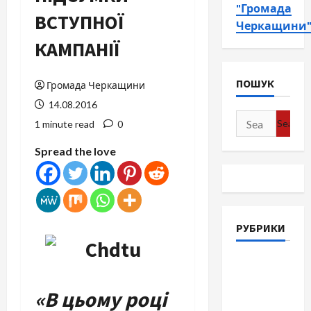
"Громада
ВСТУПНОЇ
Черкащини
КАМПАНІЇ
ПОШУК
Громада Черкащини
14.08.2016
Search
1 minute read
0
for:
Spread the love
РУБРИКИ
Війна-
Пам`ять-
«
В цьому році
Честь