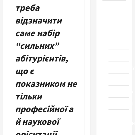
треба
Громада
Черкащини
відзначити
Новини
саме набір
Домашній
“сильних”
ресторан
Кіно
абітурієнтів,
Коронавіру
що є
Музика
показником не
Спортивна
тільки
Технології
професійної а
Церква
й наукової
"Уславленн
місто
орієнтації