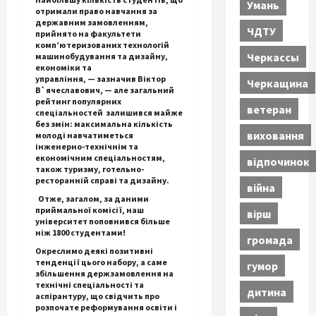
Умань
отримали право навчання за
державним замовленням,
ЧДТУ
прийнято на факультети
комп’ютеризованих технологій
Черкассы
машинобудування та дизайну,
економіки та
управління, — зазначив Віктор
Черкащина
В`ячеславович, — але загальний
рейтинг популярних
ветеран
спеціальностей залишився майже
без змін: максимальна кількість
виховання
молоді навчатиметься
інженерно-технічнім та
економічним спеціальностям,
відпочинок
також туризму, готельно-
ресторанній справі та дизайну.
війна
Отже, загалом, за даними
приймальної комісії, наш
вірш
університет поповнився більше
ніж 1800 студентами!
громада
Окреслимо деякі позитивні
тенденції цього набору, а саме
гумор
збільшення держзамовлення на
технічні спеціальності та
дитина
аспірантуру, що свідчить про
розпочате реформування освіти і