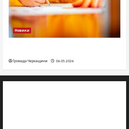
Новини
Дитячі запитання до Бога: прості слова про
вічне
Громада Черкащини
06.05.2026
© 2019–2026 Громада Черкащини
Громадсько-політичне видання
Ідентифікатор медіа: R30-04933
Редакція розповідає про Черкаси та Черкащину:
новини, культуру, туризм, суспільне життя. Працюємо з
офіційними запитами та зверненнями громадян.