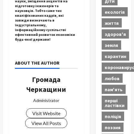
діти
науки, зміщення акцентів на
підготовку інженерів та
науковців. Тобто саме тих
екологія
кваліфікованих кадрів, які
завжди визначають в
життя
індустріальному,
інформаційному суспільстві
здоров'я
ефективний розвиток економіки
будь-якої держави!
земля
карантин
ABOUT THE AUTHOR
коронавиру
Громада
любов
Черкащини
пам'ять
перші
Administrator
ластівки
Visit Website
поліція
View All Posts
поэзия