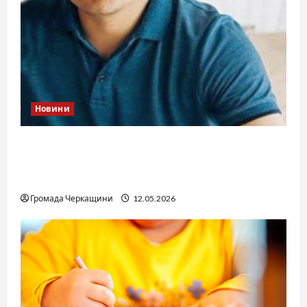
Новини
Справа «прокурора-педофіла»триває: чи
вдасться «перетравити» сором черкаській
юстиції?
Громада Черкащини
12.05.2026