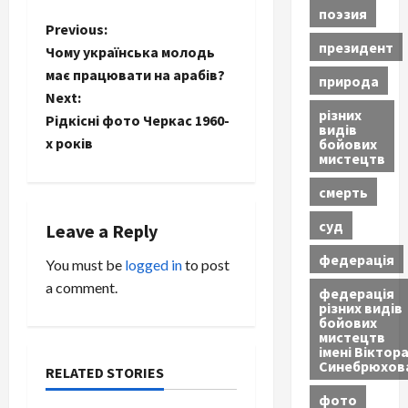
поэзия
P
Previous:
президент
Чому українська молодь
o
має працювати на арабів?
природа
Next:
s
різних
Рідкісні фото Черкас 1960-
видів
t
х років
бойових
мистецтв
n
смерть
a
суд
Leave a Reply
v
федерація
You must be
logged in
to post
a comment.
федерація
i
різних видів
бойових
g
мистецтв
імені Віктор
Синебрюхов
a
RELATED STORIES
фото