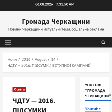
Skip
06.08.2026
7:31:50 AM
to
content
Громада Черкащини
Новини Черкащини, актуальні теми, соціальна реклама
Primary
Menu
Home
2016
August
14
ЧДТУ — 2016. ПІДСУМКИ ВСТУПНОЇ КАМПАНІЇ
YOUTUBE
Освіта
“ГРОМАДА
ЧЕРКАЩИНИ”
ЧДТУ — 2016.
ПІДСУМКИ
Youtube