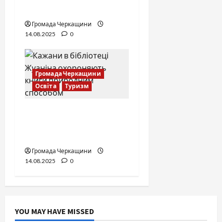
збереження експонатів
Громада Черкащини
14.08.2025
0
Громада Черкащини
Освіта
Туризм
Нічні охоронці
книжкових скарбів:
бібліотека Жуаніна
Громада Черкащини
14.08.2025
0
YOU MAY HAVE MISSED