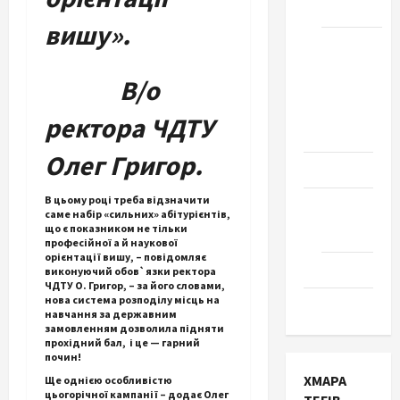
Черкаси
вишу
».
Школа
№ 17.
В/о
Випуск
1978
ректора ЧДТУ
року
Олег Григор.
Освіта
В цьому році треба відзначити
Творчість
саме набір «сильних» абітурієнтів,
що є показником не тільки
Поезія
професійної а й наукової
орієнтації вишу, – повідомляє
Проза
виконуючий обов`язки ректора
ЧДТУ О. Григор, – за його словами,
нова система розподілу місць на
Туризм
навчання за державним
замовленням дозволила підняти
прохідний бал, і це — гарний
почин!
ХМАРА
Ще однією особливістю
цьогорічної кампанії – додає Олег