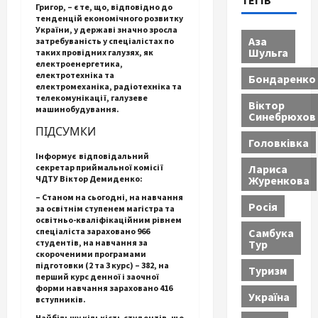
ТЕГІВ
Григор, – є те, що, відповідно до
тенденцій економічного розвитку
України, у державі значно зросла
Аза
затребуваність у спеціалістах по
Шульга
таких провідних галузях, як
електроенергетика,
електротехніка та
Бондаренко
електромеханіка, радіотехніка та
телекомунікації, галузеве
Віктор
машинобудування.
Синебрюхов
ПІДСУМКИ
Головківка
Інформує відповідальний
Лариса
секретар приймальної комісії
Журенкова
ЧДТУ Віктор Демиденко:
– Станом на сьогодні, на навчання
Росія
за освітнім ступенем магістра та
освітньо-кваліфікаційним рівнем
Самбука
спеціаліста зараховано 966
Тур
студентів, на навчання за
скороченими програмами
підготовки (2 та 3 курс) – 382, на
Туризм
перший курс денної і заочної
форми навчання зараховано 416
Україна
вступників.
Найбільшу кількість студентів, що