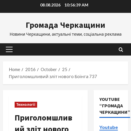
Skip
08.08.2026
10:56:39 AM
to
content
Громада Черкащини
Новини Черкащини, актуальні теми, соціальна реклама
Primary
Menu
Home
2016
October
25
Приголомшливий зліт нового Боїнга 737
YOUTUBE
Технології
“ГРОМАДА
ЧЕРКАЩИНИ”
Приголомшлив
ий зліт нового
Youtube