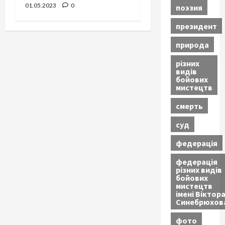
01.05.2023
0
поэзия
президент
природа
різних
видів
бойових
мистецтв
смерть
суд
федерація
федерація
різних видів
бойових
мистецтв
імені Віктор
Синебрюхов
фото