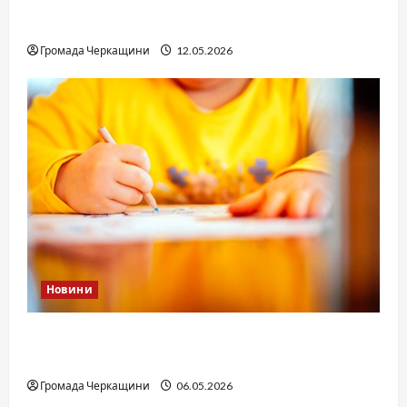
вдасться «перетравити» сором черкаській
юстиції?
Громада Черкащини
12.05.2026
Новини
Дитячі запитання до Бога: прості слова про
вічне
Громада Черкащини
06.05.2026