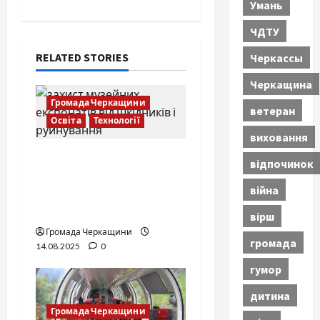
Умань
ЧДТУ
RELATED STORIES
Черкассы
Черкащина
Громада Черкащини
ветеран
Освіта
Технології
виховання
Захист музейних
відпочинок
колекцій в Україні:
війна
методи та приклади
збереження експонатів
вірш
Громада Черкащини
громада
14.08.2025
0
гумор
дитина
Громада Черкащини