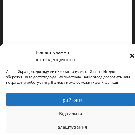
Інформація
Про видання
Принципи редакції
Політика конфіденційності
Налаштування
Copyright © All rights reserved.
|
MoreNews
by AF themes.
конфіденційності
Для найкращого досвіду ми використовуємо файли cookie для
збереження та доступу до даних пристрою. Ваша згода дозволить нам
покращити роботу сайту. Відмова може обмежити деякі функції.
Прийняти
Відхилити
Налаштування