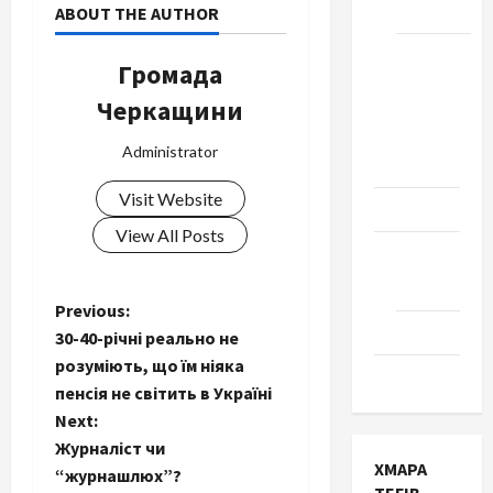
Черкаси
ABOUT THE AUTHOR
Школа
Громада
№ 17.
Черкащини
Випуск
1978
Administrator
року
Visit Website
Освіта
View All Posts
Творчість
Поезія
P
Previous:
Проза
30-40-річні реально не
o
розуміють, що їм ніяка
Туризм
пенсія не світить в Україні
s
Next:
t
Журналіст чи
ХМАРА
“журнашлюх”?