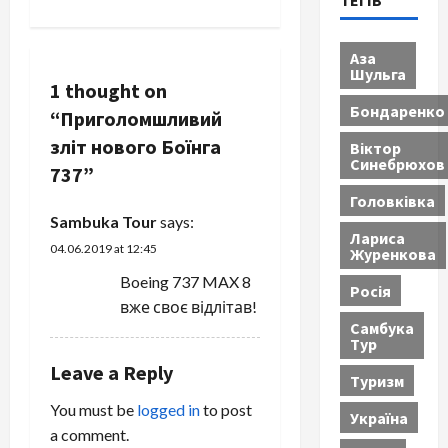
ТЕГІВ
n
a
Аза
Шульга
v
1 thought on
Бондаренко
“
Приголомшливий
i
зліт нового Боїнга
Віктор
Синебрюхов
g
737
”
Головківка
a
Sambuka Tour
says:
Лариса
04.06.2019 at 12:45
t
Журенкова
Boeing 737 MAX 8
Росія
i
вже своє відлітав!
Самбука
o
Тур
Leave a Reply
n
Туризм
You must be
logged in
to post
Україна
a comment.