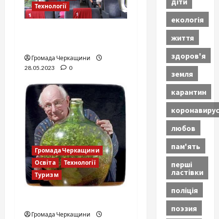
діти
Технології
екологія
Швейцарські панорамні
життя
вагони
здоров'я
Громада Черкащини
28.05.2023
0
земля
карантин
коронавиру
любов
пам'ять
Громада Черкащини
Освіта
Технології
перші
ластівки
Туризм
поліція
Запечатаний сад
поэзия
Громада Черкащини