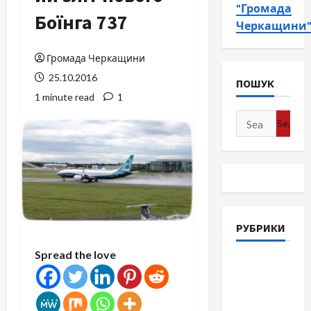
"Громада
Боїнга 737
Черкащини
Громада Черкащини
25.10.2016
ПОШУК
1 minute read
1
Search
for:
РУБРИКИ
Spread the love
Війна-
Пам`ять-
Честь