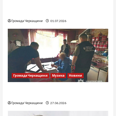
SOF Drift Team: перша мілітарі дрифт-
команда України
Громада Черкащини
01.07.2026
Громада Черкащини
Музика
Новини
Справа «Спів Братів»: що відомо з відкритих
джерел
Громада Черкащини
27.06.2026