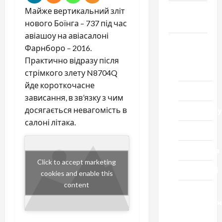
Громада
Майже вертикальний зліт
Черкащини
нового Боїнга – 737 під час
авіашоу на авіасалоні
Новини
Фарнборо – 2016.
Домашній
Практично відразу після
ресторан
стрімкого злету N8704Q
йде короткочасне
Кіно
зависання, в зв’язку з чим
досягається невагомість в
Коронавіру
салоні літака.
Музика
Спортивна
Click to accept marketing
Технології
cookies and enable this
content
Церква
"Уславленн
місто