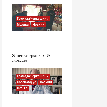
o
n
Громада Черкащини
Музика
Новини
Справа «Спів Братів»: що
відомо з відкритих
джерел
Громада Черкащини
27.06.2026
Громада Черкащини
Коронавірус
Новини
Освіта
Доктор Бернард Лоун —
винахідник