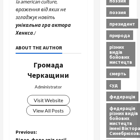
поэзия
la american culture,
враження від яких не
поэзия
згладжує навіть
президент
унікальна гра актора
Хенкса
./
природа
різних
ABOUT THE AUTHOR
видів
бойових
мистецтв
Громада
смерть
Черкащини
суд
Administrator
федерація
Visit Website
федерація
View All Posts
різних видів
бойових
мистецтв
імені Віктор
P
Previous:
Синебрюхов
Відео-фото звіт сесії