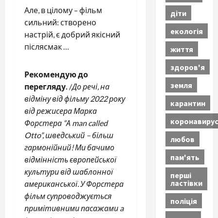
Але, в цілому – фільм
діти
сильний: створено
екологія
настрій, є добрий якісний
післясмак …
життя
здоров'я
Рекомендую до
земля
перегляду.
/
До речі, на
відміну від фільму 2022 року
карантин
від режисера Марка
коронавиру
Форстера “А man called
Otto”, шведський – більш
любов
гармонійний! Ми бачимо
пам'ять
відмінність європейської
культури від шаблонної
перші
ластівки
американської. У Форстера
фільм супроводжується
поліція
примітивними пасажами a