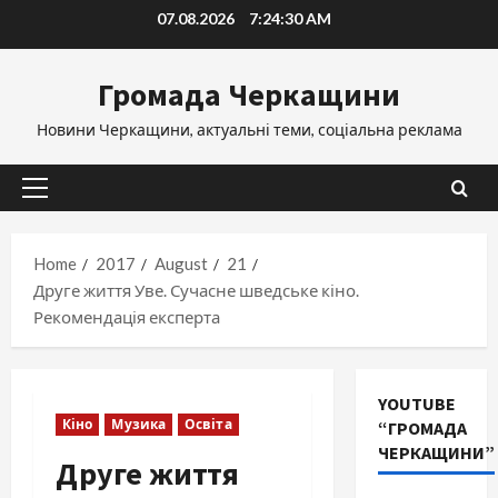
Skip
07.08.2026
7:24:31 AM
to
content
Громада Черкащини
Новини Черкащини, актуальні теми, соціальна реклама
Primary
Menu
Home
2017
August
21
Друге життя Уве. Сучасне шведське кіно.
Рекомендація експерта
YOUTUBE
Кіно
Музика
Освіта
“ГРОМАДА
ЧЕРКАЩИНИ”
Друге життя