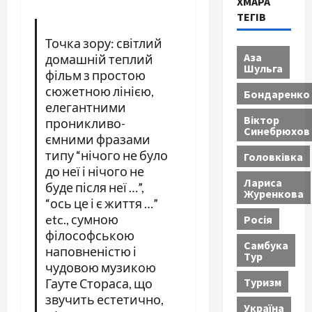
ХМАРА
ТЕГІВ
Точка зору: світлий
Аза
домашній теплий
Шульга
фільм з простою
сюжетною лінією,
Бондаренко
елегантними
Віктор
проникливо-
Синебрюхов
ємними фразами
типу “нічого не було
Головківка
до неї і нічого не
Лариса
буде після неї …”,
Журенкова
“ось це і є життя …”
etc., сумною
Росія
філософською
Самбука
наповненістю і
Тур
чудовою музикою
Туризм
Гауте Стораса, що
звучить естетично,
Україна