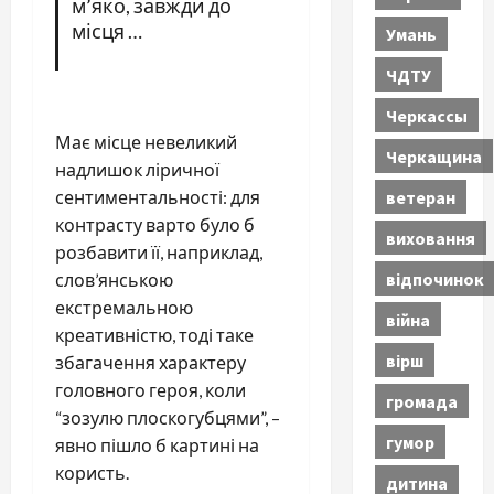
м’яко, завжди до
місця …
Умань
ЧДТУ
Черкассы
Має місце невеликий
Черкащина
надлишок ліричної
ветеран
сентиментальності: для
контрасту варто було б
виховання
розбавити її, наприклад,
відпочинок
слов’янською
екстремальною
війна
креативністю, тоді таке
вірш
збагачення характеру
головного героя, коли
громада
“зозулю плоскогубцями”, –
гумор
явно пішло б картині на
користь.
дитина