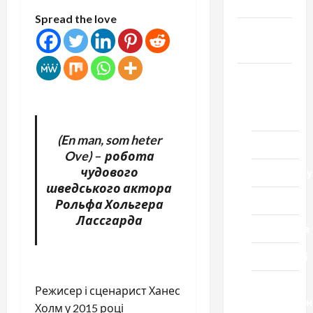
Честь
Spread the love
Громада
Черкащини
Новини
Домашній
ресторан
(En man, som heter
Кіно
Ove) – робота
чудового
Коронавіру
шведського актора
Музика
Рольфа Хольгера
Лассгарда
Спортивна
Технології
Церква
Режисер і сценарист Ханес
"Уславленн
Холм у 2015 році