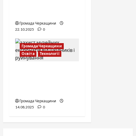
дефібрилятора. Він
лікував словом і ділом
Громада Черкащини
22.10.2025
0
Громада Черкащини
Освіта
Технології
Захист музейних
колекцій в Україні:
методи та приклади
збереження експонатів
Громада Черкащини
14.08.2025
0