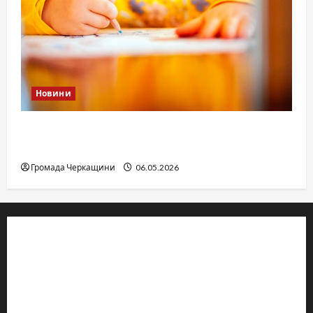
Новини
Дитячі запитання до Бога: прості слова про
вічне
Громада Черкащини
06.05.2026
© 2019–2026 Громада Черкащини
Громадсько-політичне видання
Ідентифікатор медіа: R30-04933
Редакція розповідає про Черкаси та Черкащину: