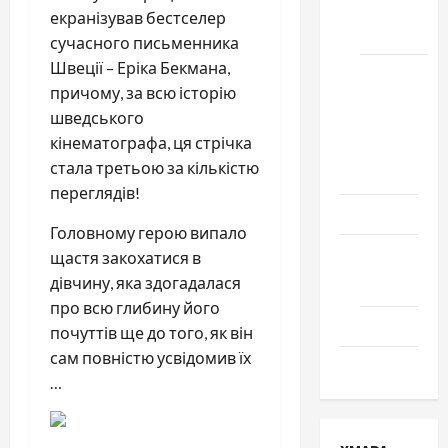
місто
екранізував бестселер
Черкаси
сучасного письменника
Швеції – Еріка Бекмана,
Школа
причому, за всю історію
№ 17.
шведського
Випуск
кінематографа, ця стрічка
1978
стала третьою за кількістю
року
переглядів!
Освіта
Головному герою випало
Творчість
щастя закохатися в
дівчину, яка здогадалася
Поезія
про всю глибину його
Проза
почуттів ще до того, як він
сам повністю усвідомив їх
Туризм
…