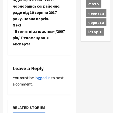
фото
o
чорнобаївської районної
ради від 10 серпня 2017
черкаси
s
року. Повна версія.
черкаси
t
Next:
“В гонитві за щастям» /2007
історія
n
рік/. Рекомендація
експерта.
a
v
i
Leave a Reply
You must be
logged in
to post
g
a comment.
a
t
RELATED STORIES
i