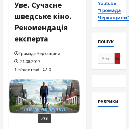
Уве. Сучасне
Youtube
"Громада
шведське кіно.
Черкащини
Рекомендація
експерта
ПОШУК
Громада Черкащини
Search
21.08.2017
for:
1 minute read
0
РУБРИКИ
Війна-
Уве
Пам`ять-