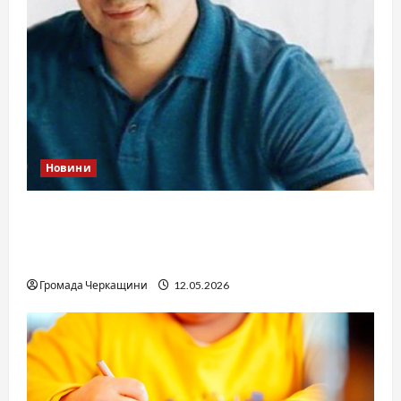
Новини
Справа «прокурора-педофіла»триває: чи
вдасться «перетравити» сором черкаській
юстиції?
Громада Черкащини
12.05.2026