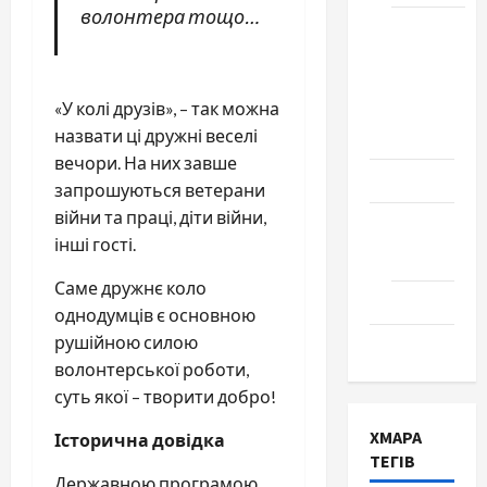
волонтера тощо…
Школа
№ 17.
Випуск
«У колі друзів», – так можна
1978
назвати ці дружні веселі
року
вечори. На них завше
Освіта
запрошуються ветерани
війни та праці, діти війни,
Творчість
інші гості.
Поезія
Саме дружнє коло
Проза
однодумців є основною
рушійною силою
Туризм
волонтерської роботи,
суть якої – творити добро!
ХМАРА
Історична довідка
ТЕГІВ
Державною програмою