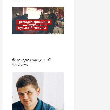
Громада Черкащини
Музика
Новини
Справа «Спів Братів»: що
відомо з відкритих
джерел
Громада Черкащини
27.06.2026