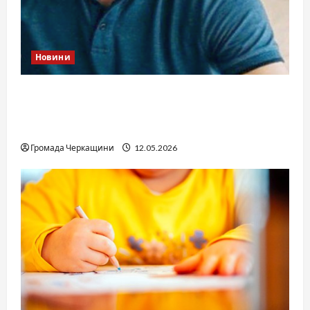
Новини
Справа «прокурора-педофіла»триває: чи
вдасться «перетравити» сором черкаській
юстиції?
Громада Черкащини
12.05.2026