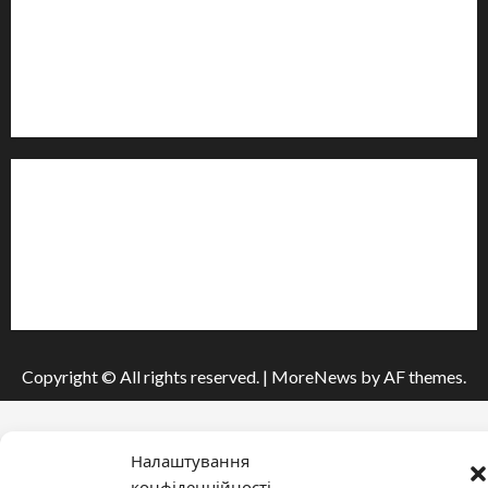
Контакти редакції:
Email: salut-vam@ukr.net
Телефон:
+38 (096) 239-21-09
— черговий журналіст
м. Черкаси, Україна
Інформація
Про видання
Принципи редакції
Політика конфіденційності
Copyright © All rights reserved.
|
MoreNews
by AF themes.
Налаштування
конфіденційності