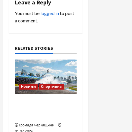
Leave a Reply
a
You must be
logged in
to post
v
a comment.
i
g
RELATED STORIES
a
t
i
Новини
Спортивна
o
SOF Drift Team: перша
n
мілітарі дрифт-команда
України
Громада Черкащини
01.07.2026