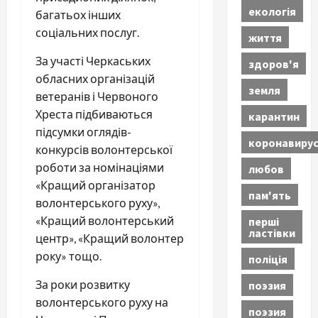
екологія
багатьох інших
соціальних послуг.
життя
За участі Черкаських
здоров'я
обласних організацій
земля
ветеранів і Червоного
Хреста підбиваються
карантин
підсумки оглядів-
коронавиру
конкурсів волонтерської
роботи за номінаціями
любов
«Кращий організатор
пам'ять
волонтерського руху»,
«Кращий волонтерський
перші
ластівки
центр», «Кращий волонтер
року» тощо.
поліція
За роки розвитку
поэзия
волонтерського руху на
поэзия