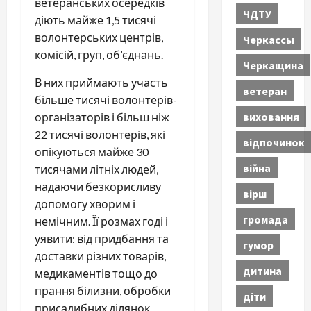
ветеранських осередків
ЧДТУ
діють майже 1,5 тисячі
волонтерських центрів,
Черкассы
комісій, груп, об’єднань.
Черкащина
В них приймають участь
ветеран
більше тисячі волонтерів-
виховання
організаторів і більш ніж
22 тисячі волонтерів, які
відпочинок
опікуються майже 30
війна
тисячами літніх людей,
надаючи безкорисливу
вірш
допомогу хворим і
громада
немічним. Її розмах годі і
уявити: від придбання та
гумор
доставки різних товарів,
дитина
медикаментів тощо до
прання білизни, обробки
діти
присадибних ділянок,