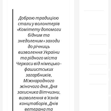
Черкащини
Новини
Доброю традицією
стали у волонтерів
Домашній
«Комітету допомоги
ресторан
бідним та
Кіно
знедоленим» заходи
до річниць
Коронавіру
визволення України
та рідного міста
Музика
Черкаси від німецько-
фашистських
Спортивна
загарбників,
Технології
Міжнародного
жіночого дня, Дня
Церква
захисника Вітчизни,
"Уславленн
визволення в’язнів
місто
концтаборів, Днів
Черкаси
ветерана та