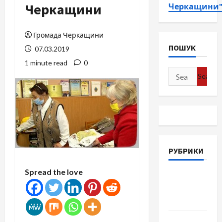
Черкащини
Черкащини
Громада Черкащини
ПОШУК
07.03.2019
1 minute read
0
Search
for:
РУБРИКИ
Spread the love
Війна-
Пам`ять-
Честь
Громада