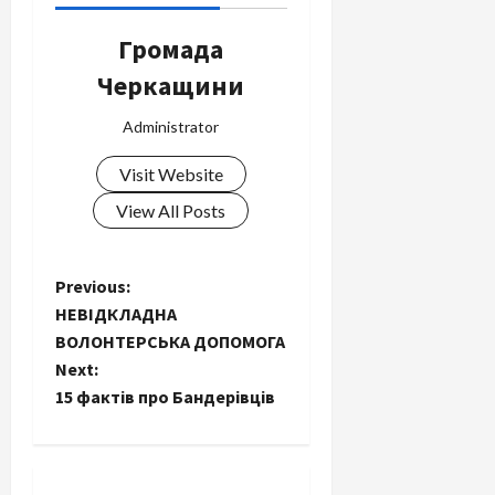
Громада
Черкащини
Administrator
Visit Website
View All Posts
P
Previous:
НЕВІДКЛАДНА
o
ВОЛОНТЕРСЬКА ДОПОМОГА
Next:
s
15 фактів про Бандерівців
t
n