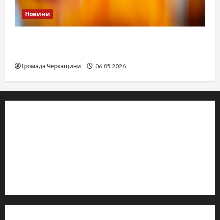
Новини
Дитячі запитання до Бога: прості слова про
вічне
Громада Черкащини
06.05.2026
© 2019–2026 Громада Черкащини
Громадсько-політичне видання
Ідентифікатор медіа: R30-04933
Редакція розповідає про Черкаси та Черкащину:
новини, культуру, туризм, суспільне життя. Працюємо з
офіційними запитами та зверненнями громадян.