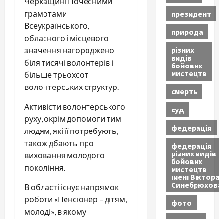
Черкащині Почесними
президент
грамотами
Всеукраїнського,
природа
обласного і місцевого
різних
значення нагороджено
видів
біля тисячі волонтерів і
бойових
мистецтв
більше трьохсот
волонтерських структур.
смерть
Активісти волонтерського
суд
руху, окрім допомоги тим
федерація
людям, які її потребують,
також дбають про
федерація
різних видів
виховання молодого
бойових
покоління.
мистецтв
імені Віктор
Синебрюхов
В області існує напрямок
роботи «Пенсіонер – дітям,
фото
молоді», в якому