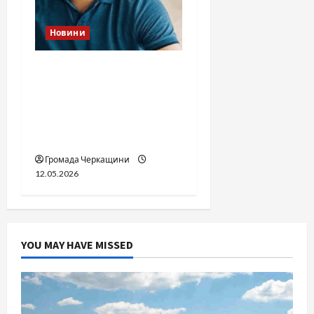
Новини
Справа «прокурора-
педофіла»триває: чи
вдасться «перетравити»
сором черкаській
юстиції?
Громада Черкащини
12.05.2026
YOU MAY HAVE MISSED