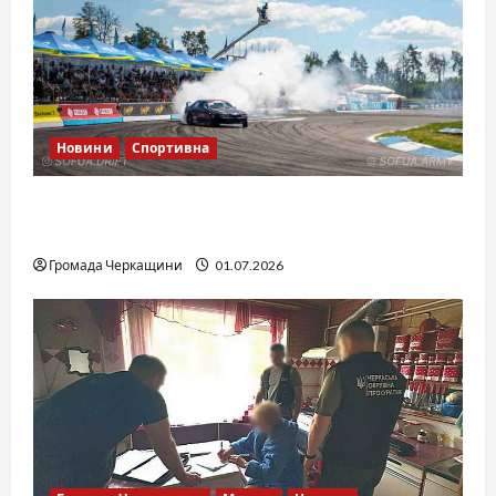
Новини
Спортивна
SOF Drift Team: перша мілітарі дрифт-
команда України
Громада Черкащини
01.07.2026