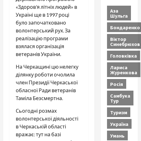
«Здоров’я літніх людей» в
Аза
Україні ще в 1997 році
Шульга
було започатковано
Бондаренко
волонтерський рух. За
реалізацію програми
Віктор
Синебрюхов
взялася організація
ветеранів України.
Головківка
На Черкащині цю нелегку
Лариса
Журенкова
ділянку роботи очолила
член Президії Черкаської
Росія
обласної Ради ветеранів
Самбука
Таміла Безсмертна.
Тур
Сьогодні розмах
Туризм
волонтерської діяльності
Україна
в Черкаській області
вражає: тут на базі
Умань