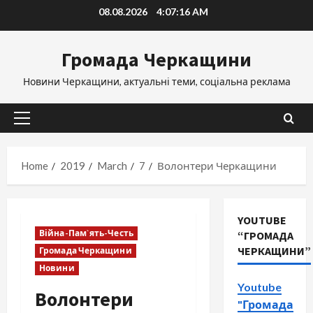
Skip
08.08.2026
4:07:16 AM
to
content
Громада Черкащини
Новини Черкащини, актуальні теми, соціальна реклама
Primary
Menu
Home
2019
March
7
Волонтери Черкащини
YOUTUBE
Війна-Пам`ять-Честь
“ГРОМАДА
ЧЕРКАЩИНИ”
Громада Черкащини
Новини
Youtube
Волонтери
"Громада