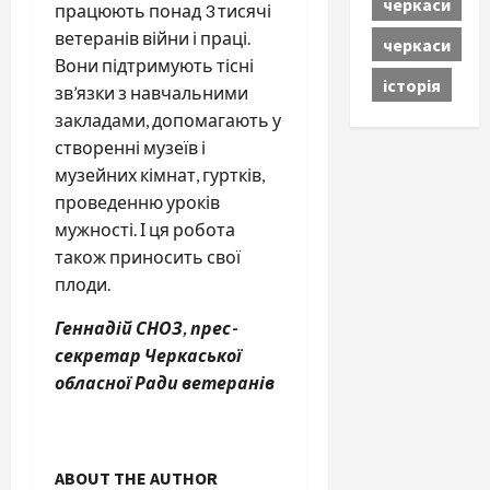
черкаси
працюють понад 3 тисячі
ветеранів війни і праці.
черкаси
Вони підтримують тісні
історія
зв’язки з навчальними
закладами, допомагають у
створенні музеїв і
музейних кімнат, гуртків,
проведенню уроків
мужності. І ця робота
також приносить свої
плоди.
Геннадій СНОЗ, прес-
секретар Черкаської
обласної Ради ветеранів
ABOUT THE AUTHOR