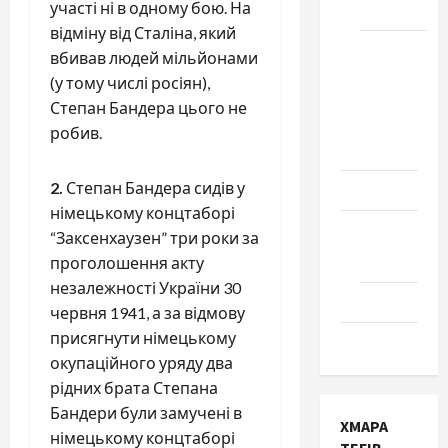
участі ні в одному бою. На
Черкаси
відміну від Сталіна, який
Школа
вбивав людей мільйонами
№ 17.
(у тому числі росіян),
Випуск
Степан Бандера цього не
1978
робив.
року
2.
Степан Бандера сидів у
Освіта
німецькому концтаборі
Творчість
“Заксенхаузен” три роки за
Поезія
проголошення акту
незалежності України 30
Проза
червня 1941, а за відмову
присягнути німецькому
Туризм
окупаційного уряду два
рідних брата Степана
Бандери були замучені в
ХМАРА
німецькому концтаборі