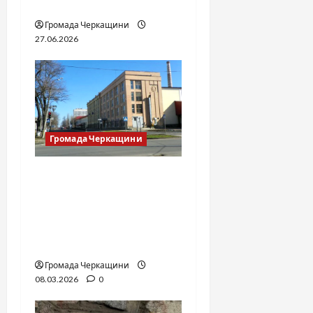
джерел
Громада Черкащини
27.06.2026
Громада Черкащини
«Зустрінемося біля
табачки» або фабричні
хроніки — від
Зарицького до
сьогодення
Громада Черкащини
08.03.2026
0