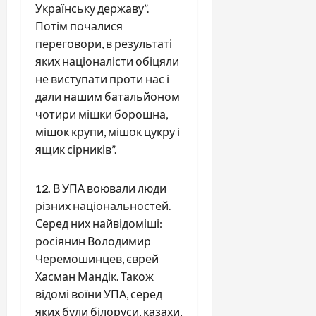
Українську державу”.
Потім почалися
переговори, в результаті
яких націоналісти обіцяли
не виступати проти нас і
дали нашим батальйоном
чотири мішки борошна,
мішок крупи, мішок цукру і
ящик сірників”.
12.
В УПА воювали люди
різних національностей.
Серед них найвідоміші:
росіянин Володимир
Черемошинцев, єврей
Хасман Мандік. Також
відомі воїни УПА, серед
яких були білоруси, казахи,