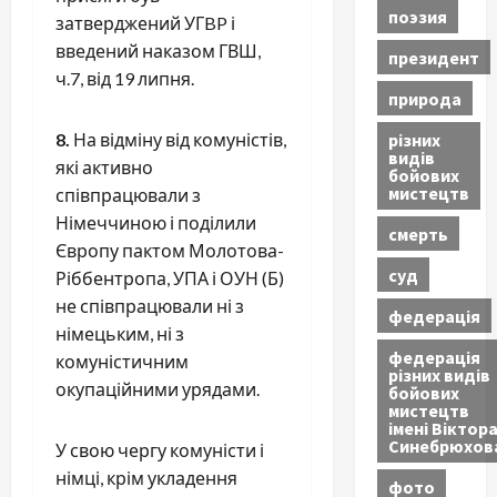
поэзия
затверджений УГBP і
введений наказом ГВШ,
президент
ч.7, від 19 липня.
природа
різних
8.
На відміну від комуністів,
видів
які активно
бойових
мистецтв
співпрацювали з
Німеччиною і поділили
смерть
Європу пактом Молотова-
суд
Ріббентропа, УПА і ОУН (Б)
не співпрацювали ні з
федерація
німецьким, ні з
федерація
комуністичним
різних видів
окупаційними урядами.
бойових
мистецтв
імені Віктор
Синебрюхов
У свою чергу комуністи і
німці, крім укладення
фото