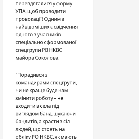
перевдягалися у форму
УПА, щоб проводити
провокації! Одним з
найвідоміших є свідчення
одного з учасників
спеціально сформованої
спецгрупи РВ НКВС
майора Соколова.
“Порадився з
командирами спецгрупи,
чи не краще буде нам
змінити роботу – не
входити в села під
виглядом банд, шукаючи
бандитів, а красти з сіл
людей, що стоять на
обліку РО НКВС, як мають