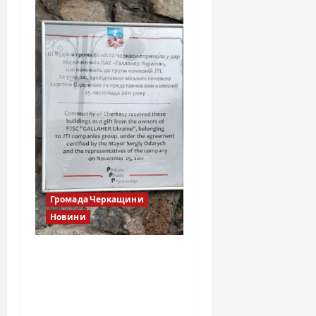
Громада Черкащини
Новини
Тютюнова фабрика
Черкаси: чому
подарунок місту став
комерційним