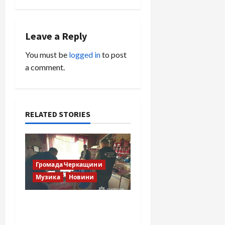
t
n
Leave a Reply
a
You must be
logged in
to post
v
a comment.
i
g
RELATED STORIES
a
t
Громада Черкащини
i
Музика
Новини
o
Справа «Спів Братів»: що
n
відомо з відкритих