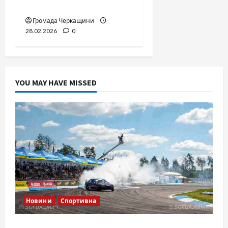
майданчиком?
Громада Черкащини
28.02.2026
0
YOU MAY HAVE MISSED
Новини
Спортивна
SOF Drift Team: перша мілітарі дрифт-