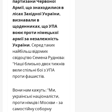
партизани Червоної
Армії, що знаходилися в
лісах Західної України,
визнавали в
щоденниках, що УПА
воює проти німецької
армії за незалежність
України.
Серед таких
найбільш відомих
свідоцтво Семена Руднєва:
“Наші близько двох тижнів
вели спільні бої з УПА
проти фашистів.
Вони нам кажуть: “Ми,
українські націоналісти,
проти німців і Москви – за
самостійну соборну