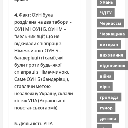
Умань
ЧДТУ
4.
Факт: ОУН була
розділена на два табори –
Черкассы
ОУН М і ОУН Б. ОУН М –
Черкащина
“мельниківці”, що не
відкидали співпраці з
ветеран
Німеччиною. ОУН Б –
виховання
бандерівці (ті самі), які
були проти будь-якої
відпочинок
співпраці з Німеччиною.
війна
Саме ОУН Б (бандерівці),
ставлячи метою
вірш
незалежну Україну, склали
громада
кістяк УПА (Української
гумор
повстанської армії).
дитина
5.
Діяльність УПА