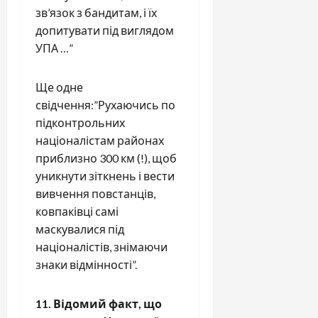
зв’язок з бандитам, і їх
допитувати під виглядом
УПА …”
Ще одне
свідчення:”Рухаючись по
підконтрольних
націоналістам районах
приблизно 300 км (!), щоб
уникнути зіткнень і вести
вивчення повстанців,
ковпаківці самі
маскувалися під
націоналістів, знімаючи
знаки відмінності”.
11. Відомий факт, що