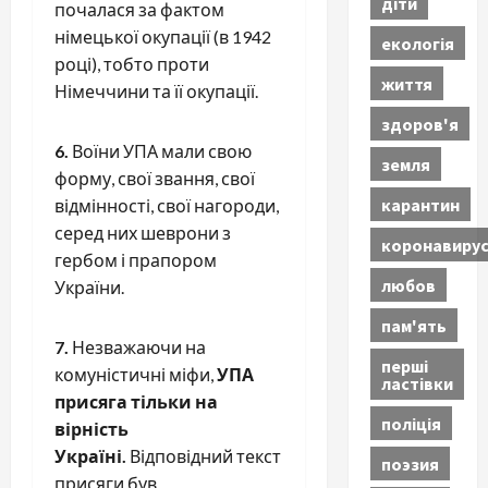
діти
почалася за фактом
німецької окупації (в 1942
екологія
році), тобто проти
життя
Німеччини та її окупації.
здоров'я
6.
Воїни УПА мали свою
земля
форму, свої звання, свої
карантин
відмінності, свої нагороди,
серед них шеврони з
коронавиру
гербом і прапором
любов
України.
пам'ять
7.
Незважаючи на
перші
комуністичні міфи,
УПА
ластівки
присяга тільки на
поліція
вірність
Україні.
Відповідний текст
поэзия
присяги був