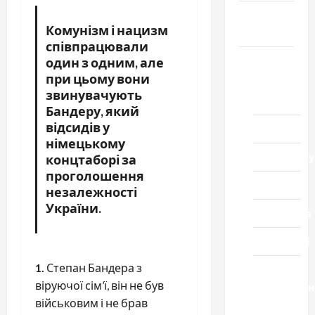
Громада
Комунізм і нацизм
Черкащини
співпрацювали
Новини
один з одним, але
при цьому вони
Домашній
звинувачують
ресторан
Бандеру, який
відсидів у
Кіно
німецькому
Коронавіру
концтаборі за
проголошення
Музика
незалежності
України.
Спортивна
Технології
1.
Степан Бандера з
Церква
віруючої сім’ї, він не був
"Уславленн
військовим і не брав
місто