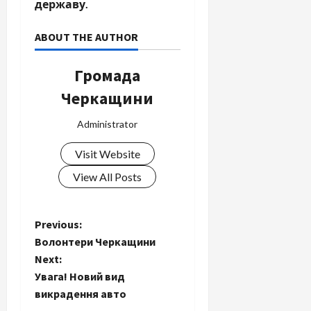
державу.
ABOUT THE AUTHOR
Громада
Черкащини
Administrator
Visit Website
View All Posts
P
Previous:
Волонтери Черкащини
o
Next:
Увага! Новий вид
s
викрадення авто