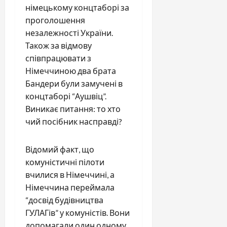
німецькому концтаборі за
проголошення
незалежності України.
Також за відмову
співпрацювати з
Німеччиною два брата
Бандери були замучені в
концтаборі “Аушвіц”.
Виникає питання: то хто
чий посібник насправді?
Відомий факт, що
комуністичні пілоти
вчилися в Німеччині, а
Німеччина переймала
“досвід будівництва
ГУЛАГів” у комуністів. Вони
допомагали один одному