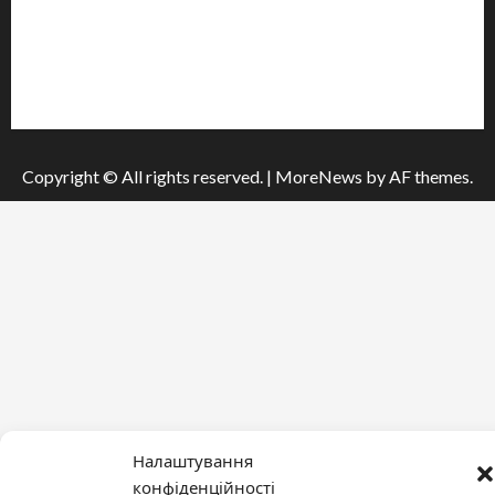
Про видання
Принципи редакції
Політика конфіденційності
Copyright © All rights reserved.
|
MoreNews
by AF themes.
Налаштування
конфіденційності