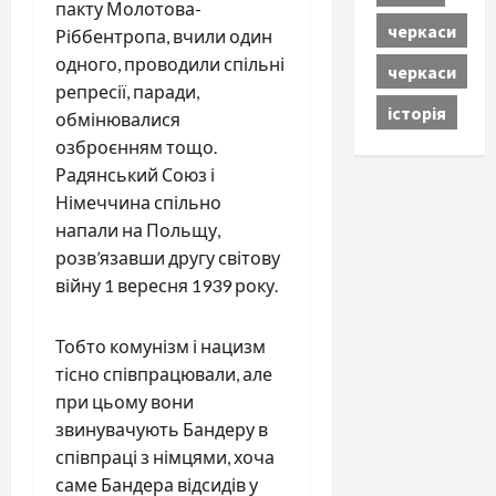
пакту Молотова-
черкаси
Ріббентропа, вчили один
одного, проводили спільні
черкаси
репресії, паради,
історія
обмінювалися
озброєнням тощо.
Радянський Союз і
Німеччина спільно
напали на Польщу,
розв’язавши другу світову
війну 1 вересня 1939 року.
Тобто комунізм і нацизм
тісно співпрацювали, але
при цьому вони
звинувачують Бандеру в
співпраці з німцями, хоча
саме Бандера відсидів у