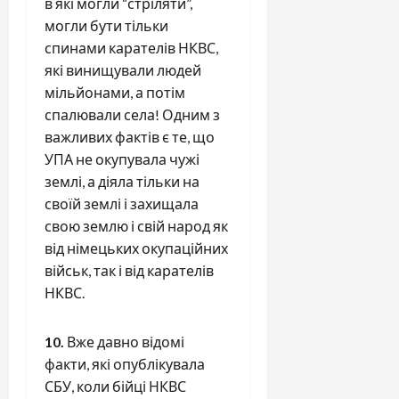
в які могли “стріляти”,
могли бути тільки
спинами карателів НКВС,
які винищували людей
мільйонами, а потім
спалювали села! Одним з
важливих фактів є те, що
УПА не окупувала чужі
землі, а діяла тільки на
своїй землі і захищала
свою землю і свій народ як
від німецьких окупаційних
військ, так і від карателів
НКВС.
10.
Вже давно відомі
факти, які опублікувала
СБУ, коли бійці НКВС