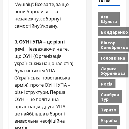
ТЕГІВ
“Аушвіц”. Все за те, за що
вони боролися, – за
Аза
незалежну, соборну і
Шульга
самостійну Україну.
Бондаренко
3. ОУН і УПА – це різні
Віктор
Синебрюхов
речі.
Незважаючи на те,
що ОУН (Організація
Головківка
українських націоналістів)
Лариса
була кістяком УПА
Журенкова
(Українська повстанська
Росія
армія), проте ОУН і УПА –
різні структури. Перша,
Самбука
Тур
ОУН, – це політична
організація, друга, УПА –
Туризм
це найбільша в Європі
Україна
визвольна неофіційна
армія.