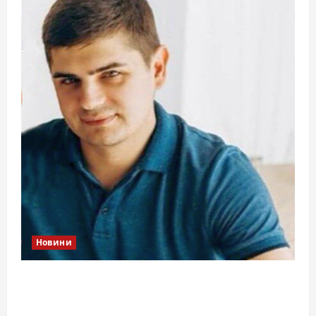
Новини
Справа «прокурора-педофіла»триває: чи
вдасться «перетравити» сором черкаській
юстиції?