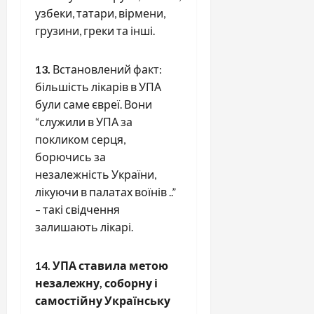
узбеки, татари, вірмени,
грузини, греки та інші.
13.
Встановлений факт:
більшість лікарів в УПА
були саме євреї. Вони
“служили в УПА за
покликом серця,
борючись за
незалежність України,
лікуючи в палатах воїнів ..”
– такі свідчення
залишають лікарі.
14. УПА ставила метою
незалежну, соборну і
самостійну Українську