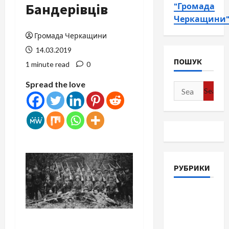
Бандерівців
"Громада
Черкащини
Громада Черкащини
14.03.2019
ПОШУК
1 minute read
0
Spread the love
Search
for:
РУБРИКИ
Війна-
Пам`ять-
Честь