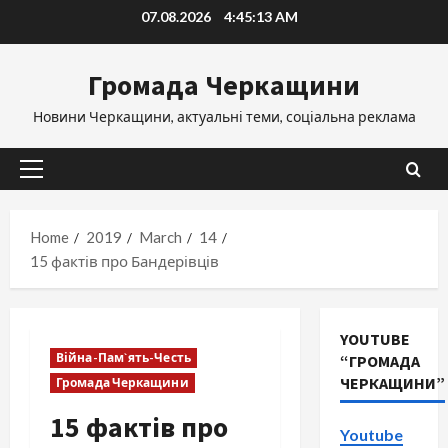
Skip
07.08.2026
4:45:14 AM
to
content
Громада Черкащини
Новини Черкащини, актуальні теми, соціальна реклама
Primary
Menu
Home
2019
March
14
15 фактів про Бандерівців
YOUTUBE
Війна-Пам`ять-Честь
“ГРОМАДА
ЧЕРКАЩИНИ”
Громада Черкащини
15 фактів про
Youtube