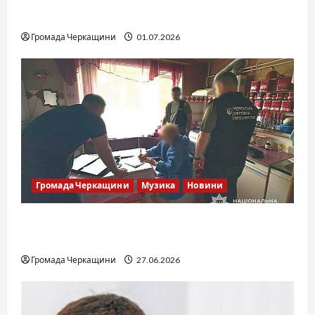
команда України
Громада Черкащини
01.07.2026
Громада Черкащини
Музика
Новини
Справа «Спів Братів»: що відомо з відкритих
джерел
Громада Черкащини
27.06.2026