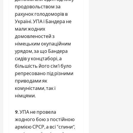
продовольством за
рахунок голодоморів в
Україні. УПА і Бандера не
мали жодних
домовленостей з
німецьким окупаційним
урядом, за що Бандера
сидів у концтаборі, а
більшість його сім’ї було
репресовано під різними
приводами як
комуністами, так і
німцями.
9.
УПА не провела
жодного бою з постійною
армією СРСР, а всі “спини”,