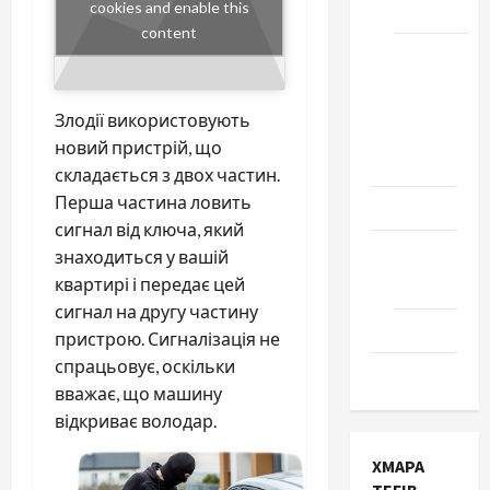
cookies and enable this
Черкаси
content
Школа
№ 17.
Випуск
Злодії використовують
1978
новий пристрій, що
року
складається з двох частин.
Перша частина ловить
Освіта
сигнал від ключа, який
Творчість
знаходиться у вашій
квартирі і передає цей
Поезія
сигнал на другу частину
Проза
пристрою. Сигналізація не
спрацьовує, оскільки
Туризм
вважає, що машину
відкриває володар.
ХМАРА