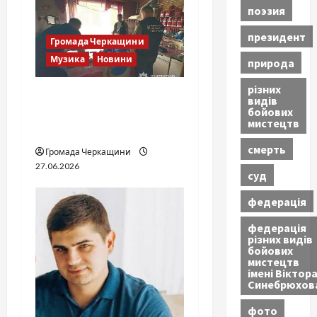
поэзия
президент
Громада Черкащини
Музика
Новини
природа
різних
Справа «Спів Братів»: що
видів
бойових
відомо з відкритих
мистецтв
джерел
смерть
Громада Черкащини
27.06.2026
суд
федерація
федерація
різних видів
бойових
мистецтв
імені Віктор
Синебрюхов
фото