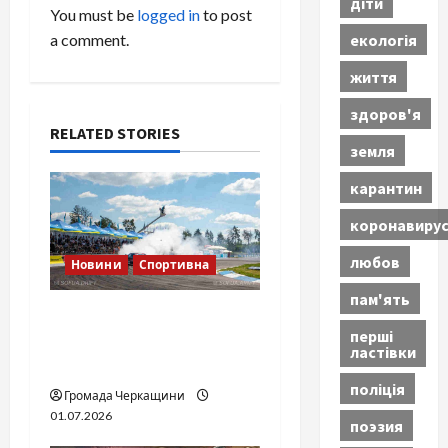
діти
You must be
logged in
to post
v
екологія
a comment.
i
життя
здоров'я
g
RELATED STORIES
земля
a
карантин
t
коронавиру
i
любов
Новини
Спортивна
o
пам'ять
SOF Drift Team: перша
n
перші
мілітарі дрифт-команда
ластівки
України
поліція
Громада Черкащини
01.07.2026
поэзия