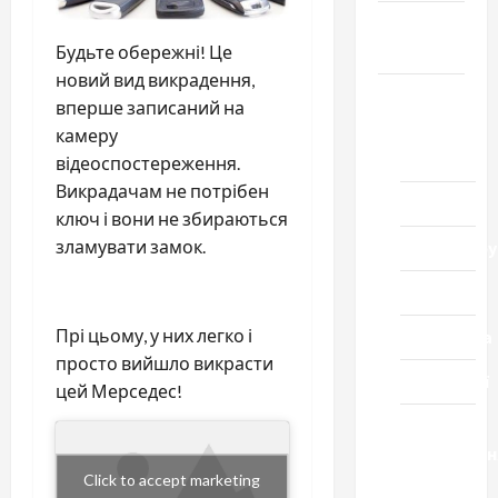
Громада
Черкащини
Будьте обережні! Це
новий вид викрадення,
Новини
вперше записаний на
Домашній
камеру
ресторан
відеоспостереження.
Викрадачам не потрібен
Кіно
ключ і вони не збираються
зламувати замок.
Коронавіру
Музика
Прі цьому, у них легко і
Спортивна
просто вийшло викрасти
Технології
цей Мерседес!
Церква
"Уславленн
Click to accept marketing
місто