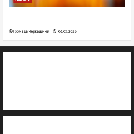
Дитячі запитання до Бога: прості слова про
вічне
Громада Черкащини
06.05.2026
© 2019–2026 Громада Черкащини
Громадсько-політичне видання
Ідентифікатор медіа: R30-04933
Редакція розповідає про Черкаси та Черкащину:
новини, культуру, туризм, суспільне життя. Працюємо з
офіційними запитами та зверненнями громадян.
Контакти редакції: