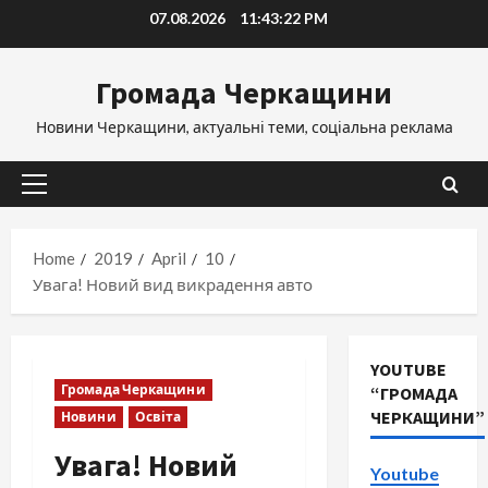
Skip
07.08.2026
11:43:23 PM
to
content
Громада Черкащини
Новини Черкащини, актуальні теми, соціальна реклама
Primary
Menu
Home
2019
April
10
Увага! Новий вид викрадення авто
YOUTUBE
Громада Черкащини
“ГРОМАДА
ЧЕРКАЩИНИ”
Новини
Освіта
Увага! Новий
Youtube