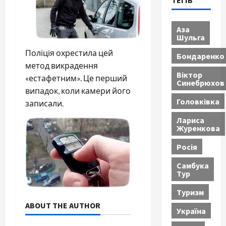
ТЕГІВ
Аза
Шульга
Поліція охрестила цей
Бондаренко
метод викрадення
Віктор
«естафетним». Це перший
Синебрюхов
випадок, коли камери його
Головківка
записали.
Лариса
Журенкова
Росія
Самбука
Тур
Туризм
ABOUT THE AUTHOR
Україна