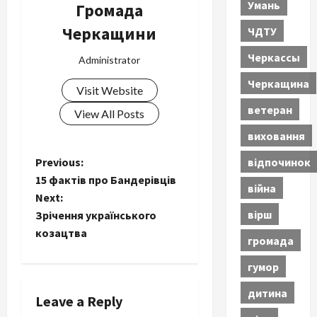
Умань
Громада
Черкащини
ЧДТУ
Черкассы
Administrator
Черкащина
Visit Website
ветеран
View All Posts
виховання
P
відпочинок
Previous:
15 фактів про Бандерівців
війна
o
Next:
вірш
Зрічення українського
s
козацтва
громада
t
гумор
n
дитина
Leave a Reply
a