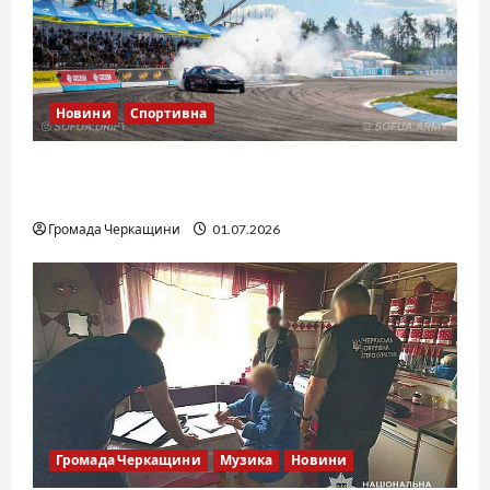
Новини
Спортивна
SOF Drift Team: перша мілітарі дрифт-
команда України
Громада Черкащини
01.07.2026
Громада Черкащини
Музика
Новини