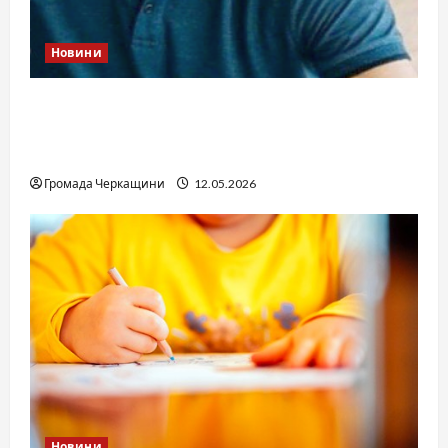
Новини
Справа «прокурора-педофіла»триває: чи
вдасться «перетравити» сором черкаській
юстиції?
Громада Черкащини
12.05.2026
Новини