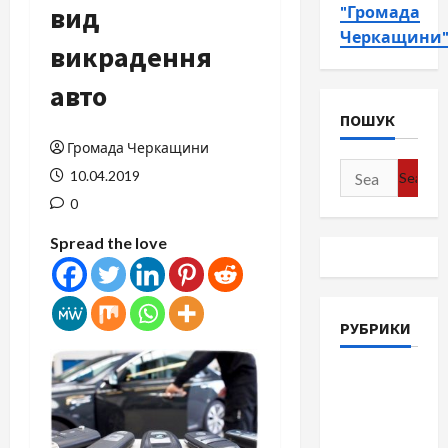
вид
"Громада
Черкащини
викрадення
авто
ПОШУК
Громада Черкащини
Search
10.04.2019
for:
0
Spread the love
РУБРИКИ
Війна-
Пам`ять-
Честь