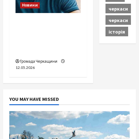
Новини
черкаси
черкаси
Справа «прокурора-
педофіла»триває: чи
історія
вдасться «перетравити»
сором черкаській
юстиції?
Громада Черкащини
12.05.2026
YOU MAY HAVE MISSED