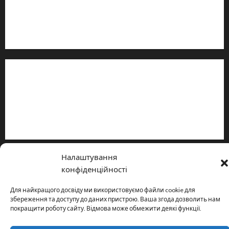
Email: salut-vam@ukr.net
Телефон:
+38 (096) 239-21-09
— черговий журналіст
м. Черкаси, Україна
Інформація
Про видання
Принципи редакції
Політика конфіденційності
Налаштування
Copyright © All rights reserved.
|
MoreNews
by AF themes.
конфіденційності
Для найкращого досвіду ми використовуємо файли cookie для
збереження та доступу до даних пристрою. Ваша згода дозволить нам
покращити роботу сайту. Відмова може обмежити деякі функції.