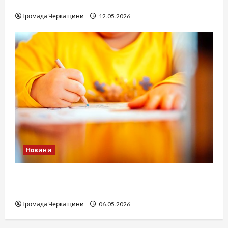
юстиції?
Громада Черкащини
12.05.2026
Новини
Дитячі запитання до Бога: прості слова про
вічне
Громада Черкащини
06.05.2026