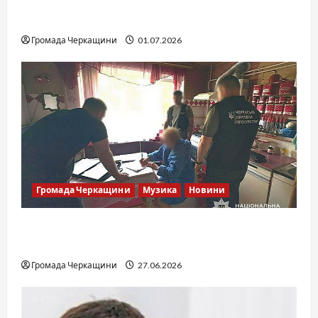
SOF Drift Team: перша мілітарі дрифт-
команда України
Громада Черкащини
01.07.2026
Громада Черкащини
Музика
Новини
Справа «Спів Братів»: що відомо з відкритих
джерел
Громада Черкащини
27.06.2026