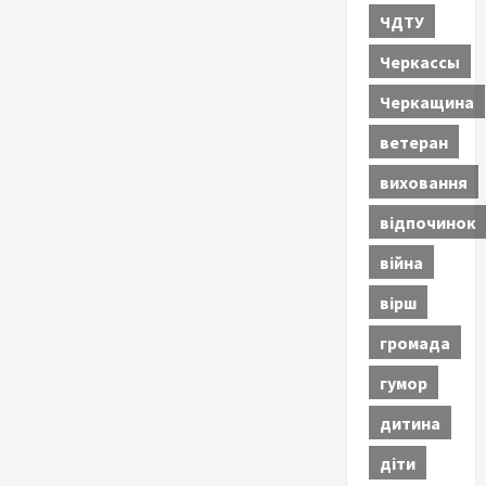
ЧДТУ
Черкассы
Черкащина
ветеран
виховання
відпочинок
війна
вірш
громада
гумор
дитина
діти