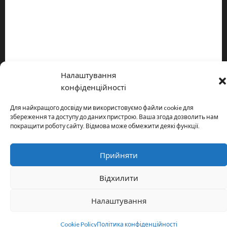
Про видання
Принципи редакції
Політика конфіденційності
Налаштування
Copyright © All rights reserved.
|
MoreNews
by AF themes.
конфіденційності
Для найкращого досвіду ми використовуємо файли cookie для
збереження та доступу до даних пристрою. Ваша згода дозволить нам
покращити роботу сайту. Відмова може обмежити деякі функції.
Прийняти
Відхилити
Налаштування
Cookie Policy
Політика конфіденційності