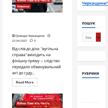
Війна-Пам`ять-Честь
Черкащини
Новини
Кінець маневрів:
ПОШУК
Порошенка офіційно
звинуватили у держзраді
Search
Громада Черкащини
23.04.2025
0
for:
Від слів до діла: “вугільна
справа” виходить на
фінішну пряму — слідство
передало обвинувальний
акт до суду...
РУБРИКИ
Read
Read More
more
Війна-
about
Пам`ять-
Кінець
маневрів:
Честь
Порошенка
офіційно
Війна-Пам`ять-Честь
звинуватили
Громада