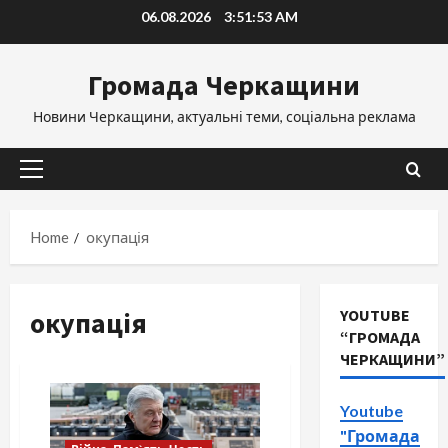
Skip
06.08.2026
3:51:54 AM
to
content
Громада Черкащини
Новини Черкащини, актуальні теми, соціальна реклама
Primary
Menu
Home
окупація
окупація
YOUTUBE
“ГРОМАДА
ЧЕРКАЩИНИ”
Youtube
"Громада