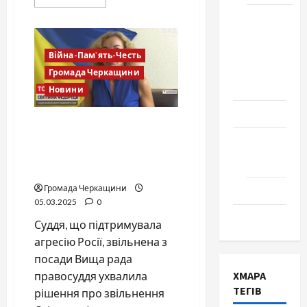
more
about
Школа
Черкаська
комуністична
№ 17.
змова:
Випуск
«листи
Війна-Пам`ять-Честь
подяки»
1978
путіну
Громада Черкащини
та
року
Новини
зв’язки
з
окупантами
Освіта
Звільнено суддю, яка
підтримувала росію:
Творчість
важливе рішення Вищої
Поезія
ради правосуддя
Громада Черкащини
Проза
05.03.2025
0
Туризм
Суддя, що підтримувала
агресію Росії, звільнена з
посади Вища рада
ХМАРА
правосуддя ухвалила
ТЕГІВ
рішення про звільнення