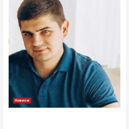
Новини
Справа «прокурора-педофіла»триває: чи
вдасться «перетравити» сором черкаській