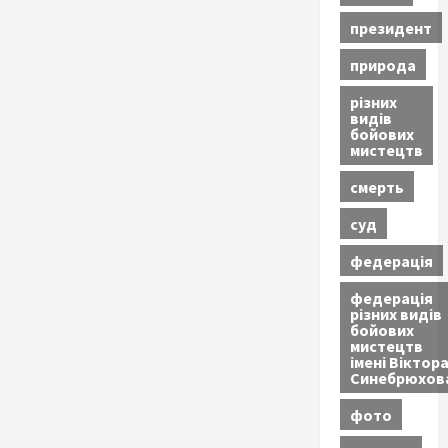
президент
природа
різних
видів
бойових
мистецтв
смерть
суд
федерація
федерація
різних видів
бойових
мистецтв
імені Віктор
Синебрюхов
фото