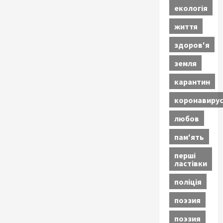
екологія
життя
здоров'я
земля
карантин
коронавиру
любов
пам'ять
перші
ластівки
поліція
поэзия
поэзия