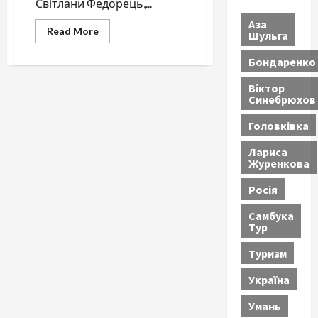
Світлани Федорець,...
Аза
Read
Read More
Шульга
more
about
Звільнено
Бондаренко
суддю,
яка
Віктор
підтримувала
Синебрюхов
росію:
важливе
рішення
Головківка
Вищої
ради
правосуддя
Лариса
Журенкова
Росія
Самбука
Тур
Туризм
Україна
Умань