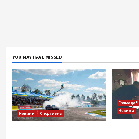
YOU MAY HAVE MISSED
Громада 
Новини
Новини
Спортивна
Справа «Сп
SOF Drift Team: перша мілітарі
відкрити
дрифт-команда України