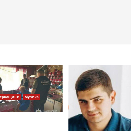
Черкащини
Музика
ів Братів»: що відомо з
х джерел