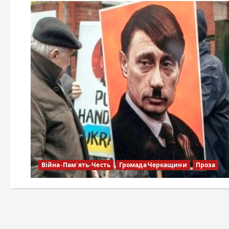
Війна-Пам`ять-Честь
Громада Черкащини
Проза