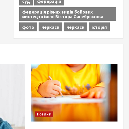
суд
федерація
федерація різних видів бойових
мистецтв імені Віктора Синебрюхова
фото
черкаси
черкаси
історія
Новини