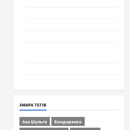
Технології
Церква "Уславлення". місто Черкаси
Школа № 17. Випуск 1978 року
Освіта
Творчість
Поезія
Проза
Туризм
ХМАРА ТЕГІВ
Аза Шульга
Бондаренко