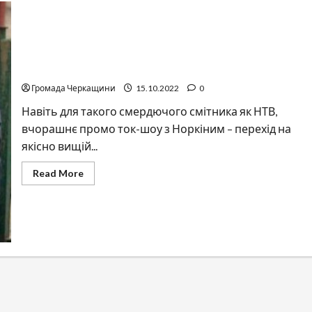
Звичайний рашизм
Громада Черкащини
15.10.2022
0
Навіть для такого смердючого смітника як НТВ,
вчорашнє промо ток-шоу з Норкіним – перехід на
якісно вищій...
Read
Read More
more
about
Звичайний
рашизм