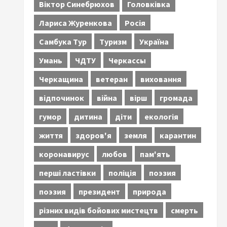
Віктор Синебрюхов
Головківка
Лариса Журенкова
Росія
Самбука Тур
Туризм
Україна
Умань
ЧДТУ
Черкассы
Черкащина
ветеран
виховання
відпочинок
війна
вірш
громада
гумор
дитина
діти
екологія
життя
здоров'я
земля
карантин
коронавирус
любов
пам'ять
перші ластівки
поліція
поэзия
поэзия
президент
природа
різних видів бойових мистецтв
смерть