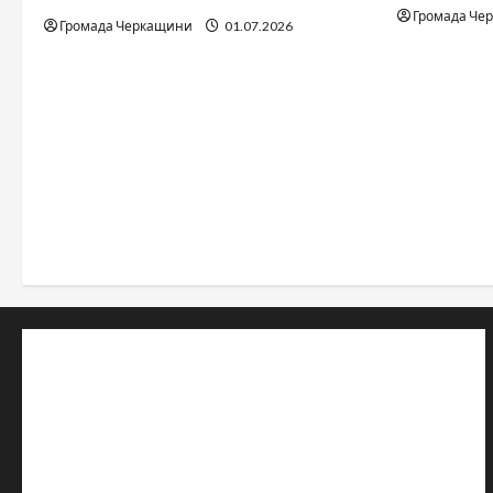
Громада Че
Громада Черкащини
01.07.2026
© 2019–2026 Громада Черкащини
Громадсько-політичне видання
Ідентифікатор медіа: R30-04933
Редакція розповідає про Черкаси та Черкащину:
новини, культуру, туризм, суспільне життя. Працюємо з