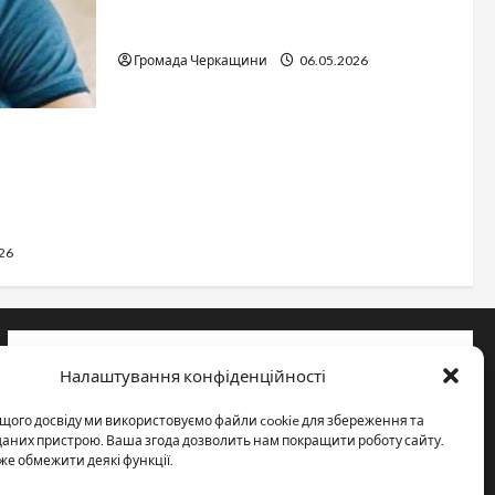
Дитячі запитання до Бога: прості
слова про вічне
Громада Черкащини
06.05.2026
сться
каській
26
Інформація
Налаштування конфіденційності
Про видання
щого досвіду ми використовуємо файли cookie для збереження та
Принципи редакції
 даних пристрою. Ваша згода дозволить нам покращити роботу сайту.
же обмежити деякі функції.
Політика конфіденційності