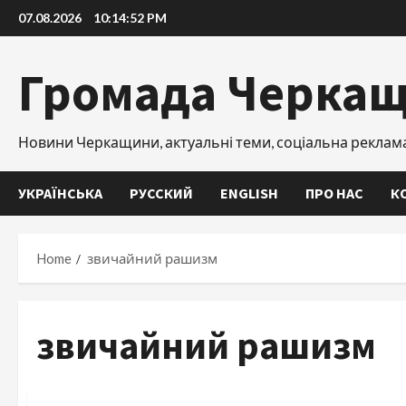
Skip
07.08.2026
10:14:53 PM
to
content
Громада Черка
Новини Черкащини, актуальні теми, соціальна реклам
УКРАЇНСЬКА
РУССКИЙ
ENGLISH
ПРО НАС
К
Home
звичайний рашизм
звичайний рашизм