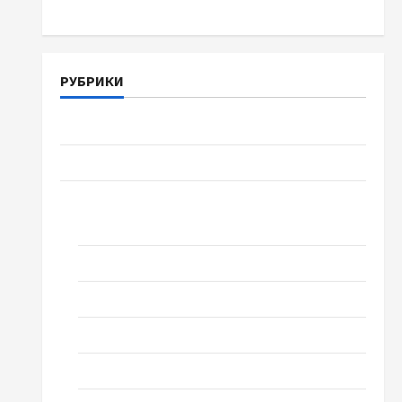
РУБРИКИ
Війна-Пам`ять-Честь
Громада Черкащини
Новини
Домашній ресторан
Кіно
Коронавірус
Музика
Спортивна