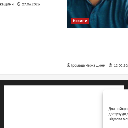
ркащини
27.06.2026
Новини
Справа «прокурора-
педофіла»триває: чи вда
«перетравити» сором чер
юстиції?
Громада Черкащини
12.05.20
Контакти редакції:
Email: salut-vam@ukr.net
Для найкра
Телефон:
+38 (096) 239-21-09
— черговий журналіст
доступу до
Відмова мо
м. Черкаси, Україна