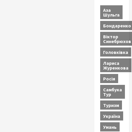
Аза
Шульга
Бондаренко
Віктор
Синебрюхов
Головківка
Лариса
Журенкова
Росія
Самбука
Тур
Туризм
Україна
Умань