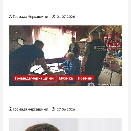
SOF Drift Team: перша мілітарі дрифт-
команда України
Громада Черкащини
01.07.2026
Громада Черкащини
Музика
Новини
Справа «Спів Братів»: що відомо з відкритих
джерел
Громада Черкащини
27.06.2026