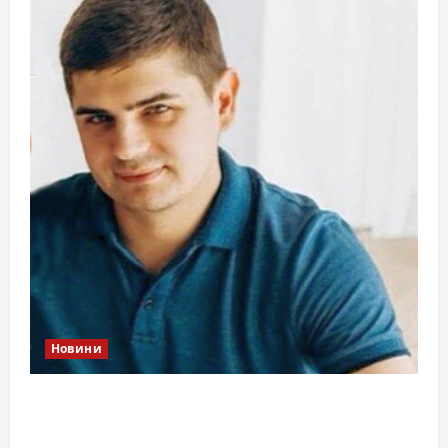
Новини
Справа «прокурора-педофіла»триває: чи
вдасться «перетравити» сором черкаській