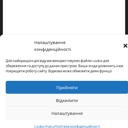
Про видання
Принципи редакції
Політика конфіденційності
Налаштування
Copyright © All rights reserved.
|
MoreNews
by AF themes.
конфіденційності
Для найкращого досвіду ми використовуємо файли cookie для
збереження та доступу до даних пристрою. Ваша згода дозволить нам
покращити роботу сайту. Відмова може обмежити деякі функції.
Прийняти
Відхилити
Налаштування
Cookie Policy
Політика конфіденційності