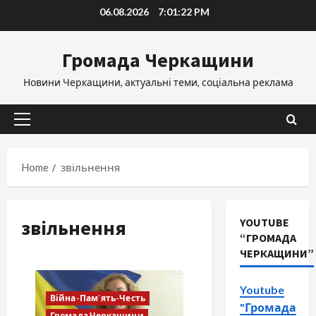
Skip
06.08.2026
7:01:23 PM
to
content
Громада Черкащини
Новини Черкащини, актуальні теми, соціальна реклама
Primary
Menu
Home
звільнення
звільнення
YOUTUBE
“ГРОМАДА
ЧЕРКАЩИНИ”
Youtube
Війна-Пам`ять-Честь
"Громада
Громада Черкащини