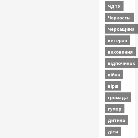
ЧДТУ
Черкассы
Черкащина
ветеран
виховання
відпочинок
війна
вірш
громада
гумор
дитина
діти