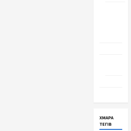
Школа
№ 17.
Випуск
1978
року
Освіта
Творчість
Поезія
Проза
Туризм
ХМАРА
ТЕГІВ