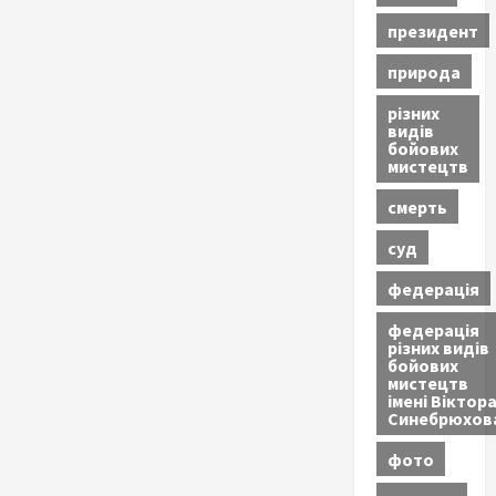
президент
природа
різних
видів
бойових
мистецтв
смерть
суд
федерація
федерація
різних видів
бойових
мистецтв
імені Віктор
Синебрюхов
фото