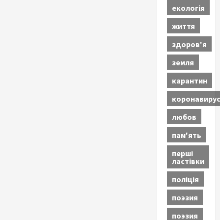
екологія
життя
здоров'я
земля
карантин
коронавиру
любов
пам'ять
перші
ластівки
поліція
поэзия
поэзия