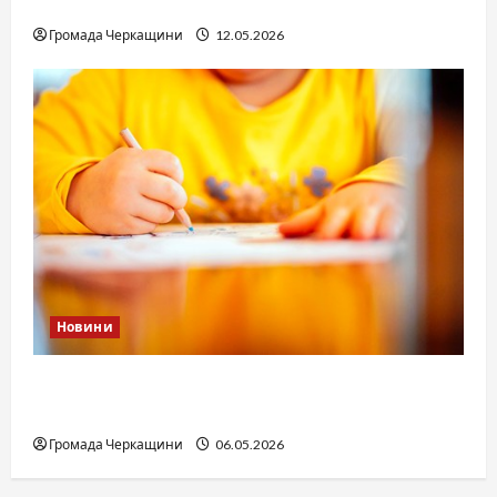
юстиції?
Громада Черкащини
12.05.2026
Новини
Дитячі запитання до Бога: прості слова про
вічне
Громада Черкащини
06.05.2026