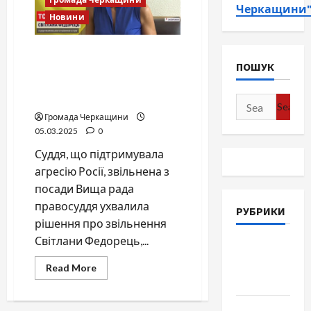
Черкащини
Новини
Звільнено суддю, яка
ПОШУК
підтримувала росію:
важливе рішення Вищої
ради правосуддя
Search
Громада Черкащини
for:
05.03.2025
0
Суддя, що підтримувала
агресію Росії, звільнена з
посади Вища рада
правосуддя ухвалила
РУБРИКИ
рішення про звільнення
Світлани Федорець,...
Війна-
Пам`ять-
Read
Read More
more
Честь
about
Звільнено
суддю,
Громада